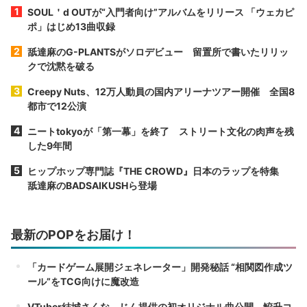
SOUL＇d OUTが“入門者向け”アルバムをリリース 「ウェカピ
ポ」はじめ13曲収録
舐達麻のG-PLANTSがソロデビュー 留置所で書いたリリッ
クで沈黙を破る
Creepy Nuts、12万人動員の国内アリーナツアー開催 全国8
都市で12公演
ニートtokyoが「第一幕」を終了 ストリート文化の肉声を残
した9年間
ヒップホップ専門誌『THE CROWD』日本のラップを特集
舐達麻のBADSAIKUSHら登場
最新のPOPをお届け！
「カードゲーム展開ジェネレーター」開発秘話 “相関図作成ツ
ール”をTCG向けに魔改造
VTuber結城さくな、じん提供の初オリジナル曲公開 鮫升コ