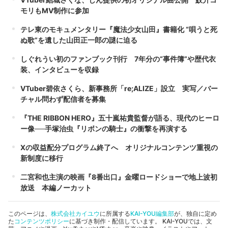
モリもMV制作に参加
テレ東のモキュメンタリー『魔法少女山田』書籍化 “唄うと死
ぬ歌”を遺した山田正一郎の謎に迫る
しぐれうい初のファンブック刊行 7年分の“事件簿”や歴代衣
装、インタビューを収録
VTuber碧依さくら、新事務所「re;ALIZE」設立 実写／バー
チャル問わず配信者を募集
『THE RIBBON HERO』五十嵐祐貴監督が語る、現代のヒーロ
ー像──手塚治虫『リボンの騎士』の衝撃を再演する
Xの収益配分プログラム終了へ オリジナルコンテンツ重視の
新制度に移行
二宮和也主演の映画『8番出口』金曜ロードショーで地上波初
放送 本編ノーカット
このページは、
株式会社カイユウ
に所属する
KAI-YOU編集部
が、独自に定め
た
コンテンツポリシー
に基づき制作・配信しています。 KAI-YOUでは、文