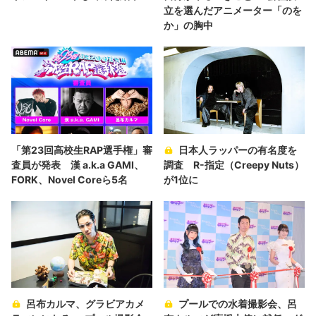
立を選んだアニメーター「のを
か」の胸中
「第23回高校生RAP選手権」審
日本人ラッパーの有名度を
査員が発表 漢 a.k.a GAMI、
調査 R-指定（Creepy Nuts）
FORK、Novel Coreら5名
が1位に
呂布カルマ、グラビアカメ
プールでの水着撮影会、呂