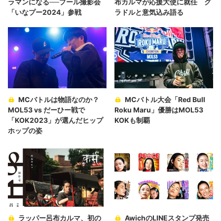
ラマンになる──プール撮影会
布カルマが応援大使に就任 グ
「いなプー2024」参戦
ラドルと意気込み語る
MCバトルは物語なのか？
MCバトル大会「Red Bull
MOL53 vs だーひー戦で
Roku Maru」優勝はMOL53
「KOK2023」が選んだヒップ
KOKも制覇
ホップの姿
ラッパー呂布カルマ、初の
AwichのLINEスタンプ発売