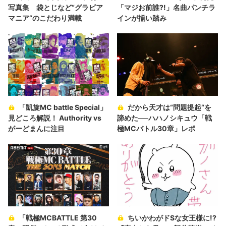
写真集 袋とじなど“グラビア
「マジお前誰?!」名曲パンチラ
マニア“のこだわり満載
インが揃い踏み
「凱旋MC battle Special」
だから天才は“問題提起“を
見どころ解説！ Authority vs
諦めた──ハハノシキュウ「戦
がーどまんに注目
極MCバトル30章」レポ
「戦極MCBATTLE 第30
ちいかわがドSな女王様に!?