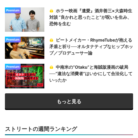
ホラー映画『遺愛』酒井善三×大森時生
Premium
対談 “良かれと思ったこと“が呪いを生み、
恐怖を生む
ビートメイカー・RhymeTubeが抱える
Premium
矛盾と祈り──オルタナティブなヒップホッ
プ／プロデューサー論
中南米の“Otaku”と海賊版漫画の破局
Premium
──“違法な消費者”はいかにして合法化して
いったか
もっと見る
ストリートの週間ランキング