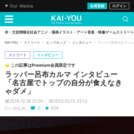
Our Media
会員登録
ログイン
本・文芸
情報化社会
アニメ・漫画
イラスト・アート
音楽・映像
ゲーム
ストリート
KAI-YOU
ストリート
ヒップホップ
インタビュー
ラッパー呂布カルマ イ
ストリート
インタビュー
この記事はPremium会員限定です
ラッパー呂布カルマ インタビュー
「名古屋でトップの自分が食えなき
ゃダメ」
2016.12.28 21:00
2023.02.15 23:12
にいみなお
2
624