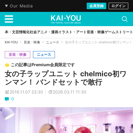
Our Media
会員登録
ログイン
本・文芸
情報化社会
アニメ・漫画
イラスト・アート
音楽・映像
ゲーム
ストリート
KAI-YOU
音楽・映像
ニュース
女の子ラップユニット chelmico初ワンマン
音楽・映像
ニュース
この記事はPremium会員限定です
女の子ラップユニット chelmico初ワ
ンマン！ バンドセットで敢行
2016.11.07 23:30
2026.03.11 11:30
0