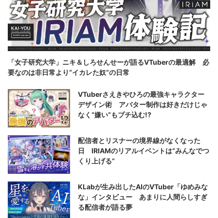
「女子研究大学」ニキ＆しろせんせーが語るVTuberの最適解 必
要なのは非日常より“イカレた奴”の日常
VTuberさえきやひろの最強キャラクター
デザイン術 アバター制作は好きだけじゃ
なく“嫌い”もブチ込む!?
配信者とリスナーの境界線がなくなった
日 IRIAMのリアルイベントは“みんなでつ
くり上げる”
KLabが生み出したAIのVTuber「ゆめみな
な」インタビュー あまりに人間らしすぎ
る配信者が語る夢