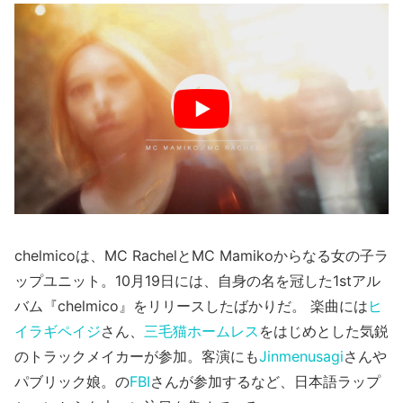
chelmicoは、MC RachelとMC Mamikoからなる女の子ラ
ップユニット。10月19日には、自身の名を冠した1stアル
バム『chelmico』をリリースしたばかりだ。 楽曲には
ヒ
イラギペイジ
さん、
三毛猫ホームレス
をはじめとした気鋭
のトラックメイカーが参加。客演にも
Jinmenusagi
さんや
パブリック娘。の
FBI
さんが参加するなど、日本語ラップ