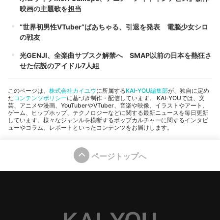
映画の主題歌を担当
“世界初男性VTuber”ばあちゃる、引退を発表 電脳少女シロ
の戦友
光GENJI、全楽曲サブスク解禁へ SMAP以前の日本を熱狂さ
せた伝説のアイドル7人組
このページは、
株式会社カイユウ
に所属する
KAI-YOU編集部
が、独自に定め
た
コンテンツポリシー
に基づき制作・配信しています。 KAI-YOUでは、文
芸、アニメや漫画、YouTuberやVTuber、音楽や映像、イラストやアート、
ゲーム、ヒップホップ、テクノロジーなどに関する最新ニュースを毎日更新
しています。様々なジャンルを横断するポップカルチャーに関するインタビ
ューやコラム、レポートといったコンテンツをお届けします。
ページトップへ