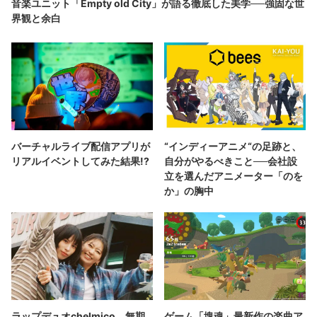
音楽ユニット「Empty old City」が語る徹底した美学──強固な世
界観と余白
バーチャルライブ配信アプリが
“インディーアニメ“の足跡と、
リアルイベントしてみた結果!?
自分がやるべきこと──会社設
立を選んだアニメーター「のを
か」の胸中
ラップデュオchelmico、無期
ゲーム「塊魂」最新作の楽曲ア