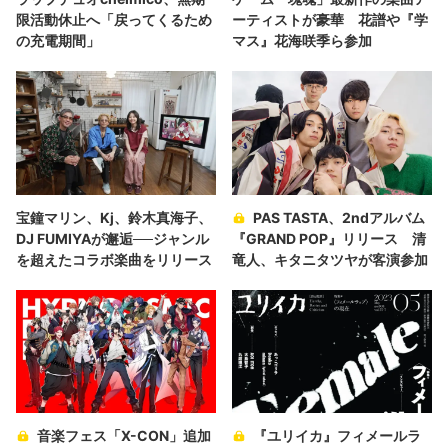
限活動休止へ「戻ってくるため
ーティストが豪華 花譜や『学
の充電期間」
マス』花海咲季ら参加
宝鐘マリン、Kj、鈴木真海子、
PAS TASTA、2ndアルバム
DJ FUMIYAが邂逅──ジャンル
『GRAND POP』リリース 清
を超えたコラボ楽曲をリリース
竜人、キタニタツヤが客演参加
音楽フェス「X-CON」追加
『ユリイカ』フィメールラ