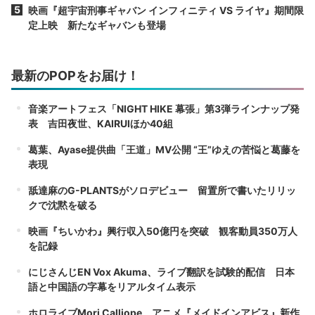
映画『超宇宙刑事ギャバン インフィニティ VS ライヤ』期間限
定上映 新たなギャバンも登場
最新のPOPをお届け！
音楽アートフェス「NIGHT HIKE 幕張」第3弾ラインナップ発
表 吉田夜世、KAIRUIほか40組
葛葉、Ayase提供曲「王道」MV公開 “王”ゆえの苦悩と葛藤を
表現
舐達麻のG-PLANTSがソロデビュー 留置所で書いたリリッ
クで沈黙を破る
映画『ちいかわ』興行収入50億円を突破 観客動員350万人
を記録
にじさんじEN Vox Akuma、ライブ翻訳を試験的配信 日本
語と中国語の字幕をリアルタイム表示
ホロライブMori Calliope、アニメ『メイドインアビス』新作