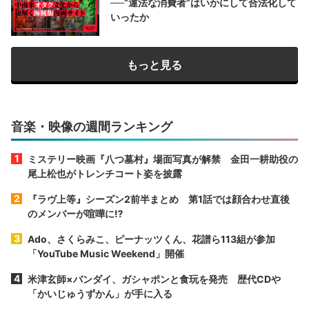
──“違法な消費者”はいかにして合法化して
いったか
もっと見る
音楽・映像の週間ランキング
ミステリー映画『八つ墓村』場面写真が解禁 金田一耕助役の
尾上松也がトレンチコート姿を披露
『ラヴ上等』シーズン2前半まとめ 第1話では顔合わせ直後
のメンバーが喧嘩に⁉︎
Ado、さくらみこ、ピーナッツくん、花譜ら113組が参加
「YouTube Music Weekend」開催
米津玄師×バンダイ、ガシャポンと食玩を発売 歴代CDや
「かいじゅうずかん」が手に入る