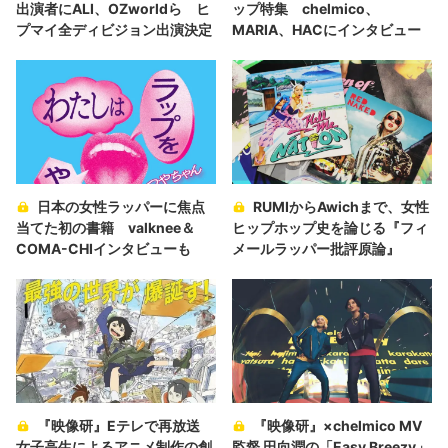
出演者にALI、OZworldら ヒ
ップ特集 chelmico、
プマイ全ディビジョン出演決定
MARIA、HACにインタビュー
日本の女性ラッパーに焦点
RUMIからAwichまで、女性
当てた初の書籍 valknee＆
ヒップホップ史を論じる『フィ
COMA-CHIインタビューも
メールラッパー批評原論』
『映像研』Eテレで再放送
『映像研』×chelmico MV
女子高生によるアニメ制作の創
監督 田向潤の「Easy Breezy」