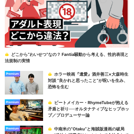
どこから“わいせつ”なの？ Fantia騒動から考える、性的表現と
法規制の実情
ホラー映画『遺愛』酒井善三×大森時生
Premium
対談 “良かれと思ったこと“が呪いを生み、
恐怖を生む
ビートメイカー・RhymeTubeが抱える
Premium
矛盾と祈り──オルタナティブなヒップホッ
プ／プロデューサー論
中南米の“Otaku”と海賊版漫画の破局
Premium