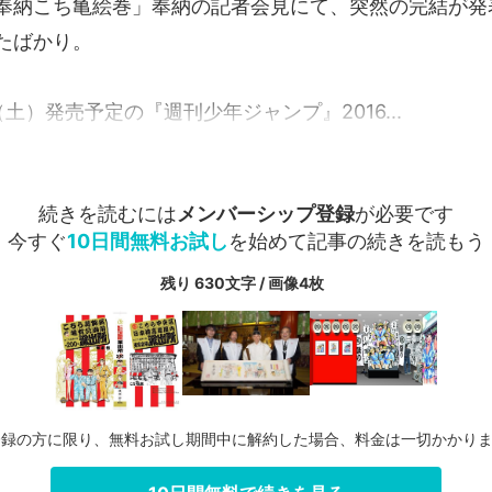
奉納こち亀絵巻」奉納の記者会見にて、突然の完結が発
たばかり。
（土）発売予定の『週刊少年ジャンプ』2016...
続きを読むには
メンバーシップ登録
が必要です
今すぐ
10日間無料お試し
を始めて記事の続きを読もう
残り 630文字 / 画像4枚
登録の方に限り、無料お試し期間中に解約した場合、料金は一切かかり