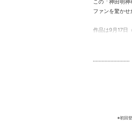
この「神田明神
ファンを驚かせ
作品は9月17日
※初回