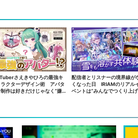
Tuberさえきやひろの最強キ
配信者とリスナーの境界線が
ャラクターデザイン術 アバタ
くなった日 IRIAMのリアル
ー制作は好きだけじゃなく“嫌
ベントは“みんなでつくり上げ
”もブチ込む!?
る”