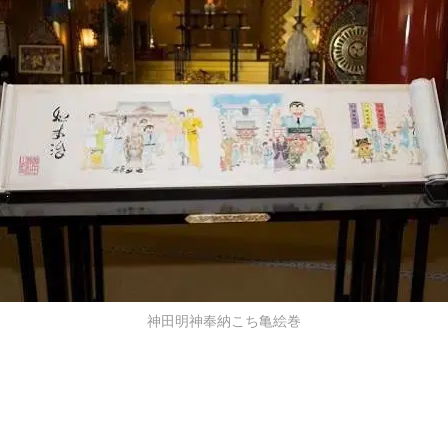
神田明神奉納こち亀絵巻