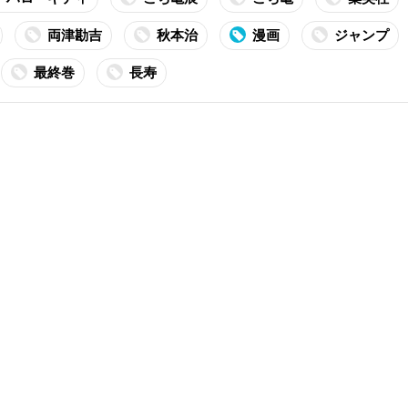
両津勘吉
秋本治
漫画
ジャンプ
最終巻
長寿