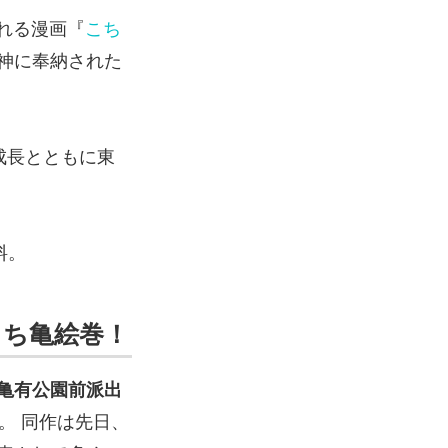
れる漫画『
こち
神に奉納された
成長とともに東
料。
こち亀絵巻！
亀有公園前派出
。 同作は先日、