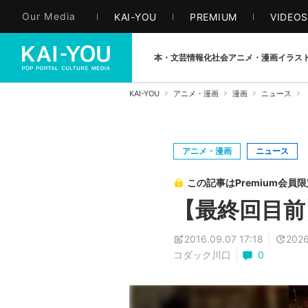
Our Media
KAI-YOU
PREMIUM
VIDEO
本・文芸
情報化社会
アニメ・漫画
イラス
KAI-YOU
アニメ・漫画
漫画
ニュース
アニメ・漫画
ニュース
この記事はPremium会員
【最終回目前
2016.09.07 17:18
2026
コダック川口
0