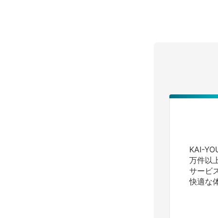
KAI-
万件以
サービ
快適な