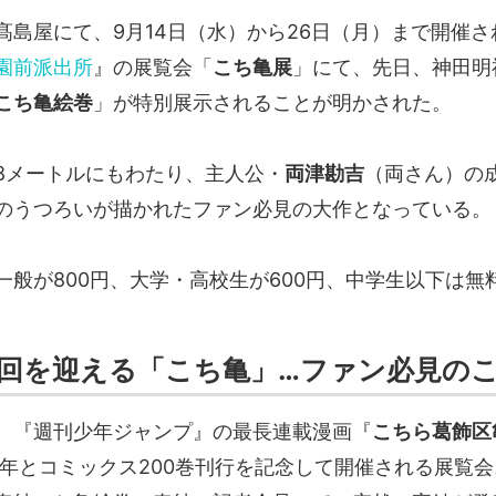
髙島屋にて、9月14日（水）から26日（月）まで開催さ
園前派出所
』の展覧会「
こち亀展
」にて、先日、神田明
こち亀絵巻
」が特別展示されることが明かされた。
8メートルにもわたり、主人公・
両津勘吉
（両さん）の
のうつろいが描かれたファン必見の大作となっている。
一般が800円、大学・高校生が600円、中学生以下は無
回を迎える「こち亀」…ファン必見の
、『週刊少年ジャンプ』の最長連載漫画『
こちら葛飾区
周年とコミックス200巻刊行を記念して開催される展覧会