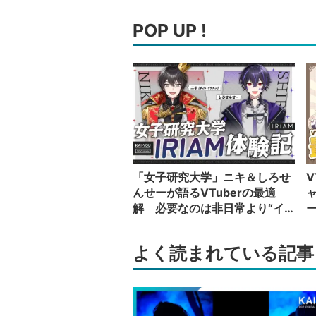
POP UP !
「女子研究大学」ニキ＆しろせ
V
んせーが語るVTuberの最適
解 必要なのは非日常より“イ
カレた奴”の日常
い
よく読まれている記事