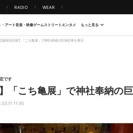
S
RADIO
WEAR
ト・アート
音楽・映像
ゲーム
ストリート
エンタメ
もっと見る
【最終回目前】「こち亀展」で神社奉納の巨体絵巻を展示
限定です
】「こち亀展」で神社奉納の巨
.03.11 11:30