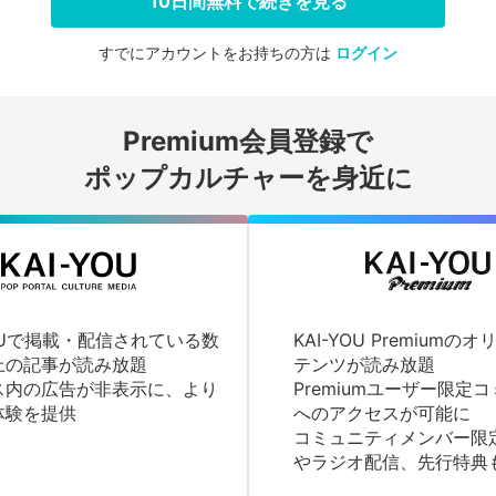
10日間無料で続きを見る
すでにアカウントをお持ちの方は
ログイン
会員登録する
Premium会員登録で
ログインする
ポップカルチャーを身近に
YOUで掲載・配信されている数
KAI-YOU Premium
上の記事が読み放題
テンツが読み放題
ス内の広告が非表示に、より
Premiumユーザー限定
体験を提供
へのアクセスが可能に
コミュニティメンバー限
やラジオ配信、先行特典