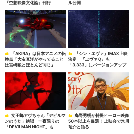
『空想映像文化論』刊行
ル公開
『AKIRA』は日本アニメの転
『シン・エヴァ』IMAX上映
換点「大友克洋がやってること
決定 『ヱヴァＱ』も
は宮崎駿とほとんど同じ」
「3.333」にバージョンアップ
女王蜂アヴちゃん「デビルマ
庵野秀明が特撮ヒーロー映像
ンのうた」絶唱 一夜限りの
50本以上を厳選！ 上映会で氷川
「DEVILMAN NIGHT」も
竜介と語る