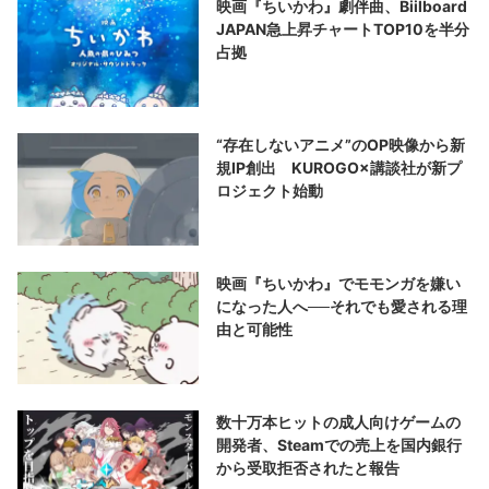
映画『ちいかわ』劇伴曲、Biilboard
JAPAN急上昇チャートTOP10を半分
占拠
“存在しないアニメ”のOP映像から新
規IP創出 KUROGO×講談社が新プ
ロジェクト始動
映画『ちいかわ』でモモンガを嫌い
になった人へ──それでも愛される理
由と可能性
数十万本ヒットの成人向けゲームの
開発者、Steamでの売上を国内銀行
から受取拒否されたと報告