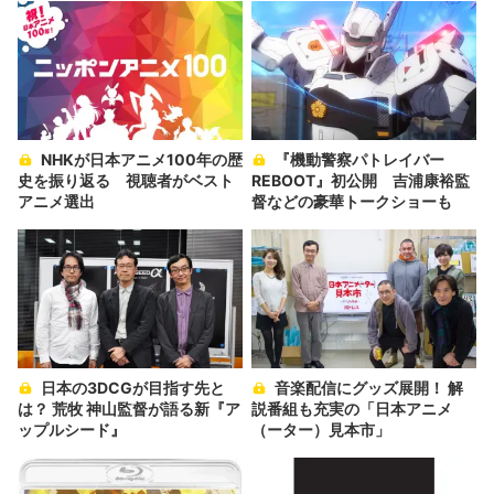
NHKが日本アニメ100年の歴
『機動警察パトレイバー
史を振り返る 視聴者がベスト
REBOOT』初公開 吉浦康裕監
アニメ選出
督などの豪華トークショーも
日本の3DCGが目指す先と
音楽配信にグッズ展開！ 解
は？ 荒牧 神山監督が語る新『ア
説番組も充実の「日本アニメ
ップルシード』
（ーター）見本市」