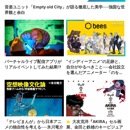
音楽ユニット「Empty old City」が語る徹底した美学──強固な世
界観と余白
バーチャルライブ配信アプリが
“インディーアニメ“の足跡と、
リアルイベントしてみた結果!?
自分がやるべきこと──会社設立
を選んだアニメーター「のを
か」の胸中
「テレビまんが」から日本アニ
大友克洋『AKIRA』セル画
メの独自性を考える──氷川竜介
展、金田と鉄雄のキービジュア