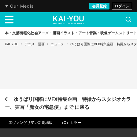
Our Media
会員登録
ログイン
本・文芸
情報化社会
アニメ・漫画
イラスト・アート
音楽・映像
ゲーム
ストリート
KAI-YOU
アニメ・漫画
ニュース
ゆうばり国際にVFX特集企画 特撮からス
ゆうばり国際にVFX特集企画 特撮からスタジオカラ
ー、実写「魔女の宅急便」まで に戻る
「ヱヴァンゲリヲン新劇場版」 （C）カラー