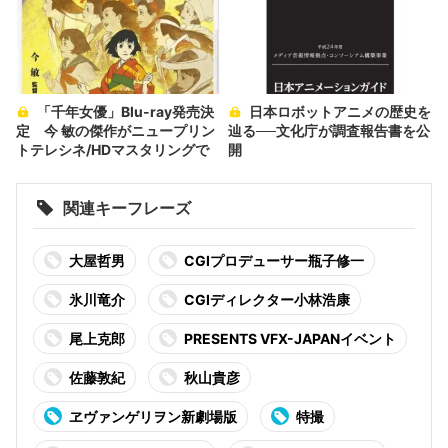
「千年女優」Blu-ray発売決
日本ロボットアニメの歴史を
定 今 敏の傑作がニュープリン
辿る──文化庁が調査報告書を公
トテレシネ/HDマスタリングで
開
関連キーフレーズ
大屋哲男
CGIプロデューサー瓶子修一
氷川竜介
CGIディレクター小林浩康
尾上克郎
PRESENTS VFX-JAPANイベント
佐藤敦紀
秋山貴彦
ヱヴァンゲリヲン新劇場版
特撮