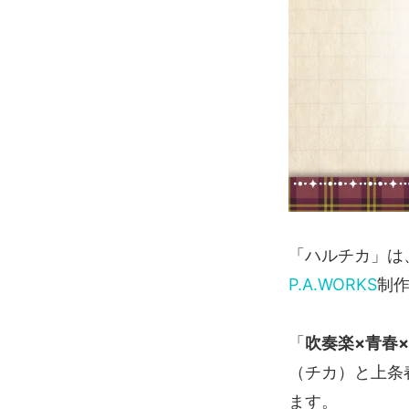
「ハルチカ」は
P.A.WORKS
制作
「
吹奏楽×青春
（チカ）と上条
ます。