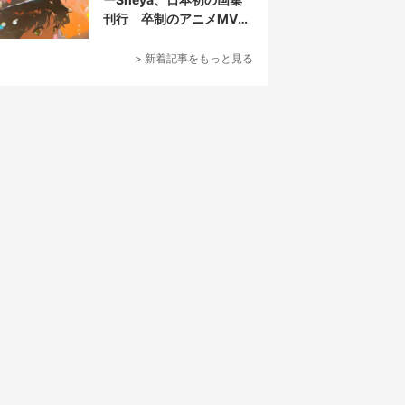
刊行 卒制のアニメMVが
話題の新鋭
> 新着記事をもっと見る