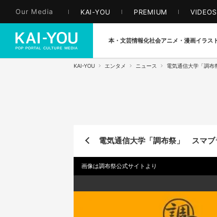
Our Media
KAI-YOU
PREMIUM
VIDEO
本・文芸
情報化社会
アニメ・漫画
イラス
KAI-YOU
エンタメ
ニュース
電気通信大学「調布
電気通信大学「調布祭」 スマブ
画像は調布祭公式サイトより