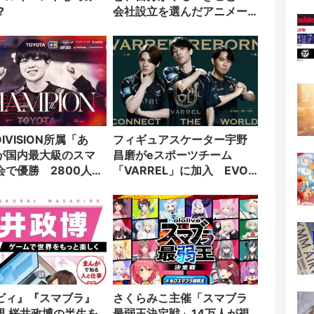
?
会社設立を選んだアニメー
ター「のをか」の胸中
DIVISION所属「あ
フィギュアスケーター宇野
」が国内最大級のスマ
昌磨がeスポーツチーム
会で優勝 2800人の
「VARREL」に加入 EVO
立つ
Japanにも出場
ビィ』『スマブラ』
さくらみこ主催「スマブラ
親 桜井政博の半生を
最弱王決定戦」14万人が視