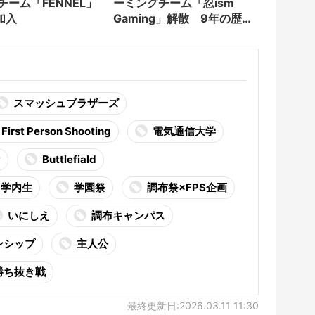
tsチーム「FENNEL」
ーミングチーム「忍ism
加入
Gaming」解散 9年の歴史
に幕
スマッシュブラザーズ
First Person Shooting
電気通信大学
y
Buttlefiald
学内生
学園祭
調布祭×FPS企画
いにしえ
調布キャンパス
ンシップ
主人公
勝ち抜き戦
最終更新日:2026.03.11 11:30