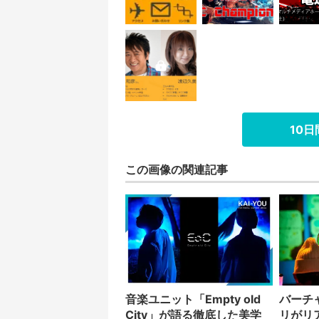
10
この画像の関連記事
音楽ユニット「Empty old
バーチ
City」が語る徹底した美学
リがリ