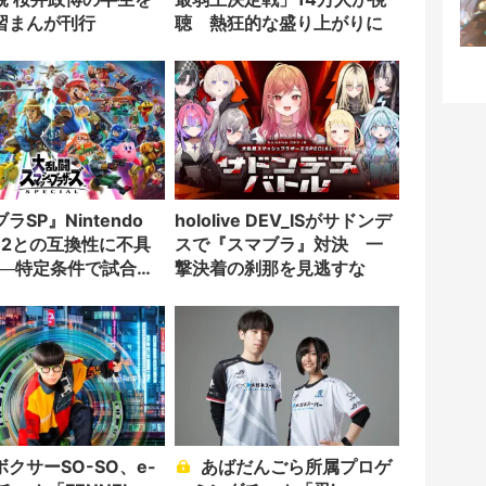
習まんが刊行
聴 熱狂的な盛り上がりに
ラSP』Nintendo
hololive DEV_ISがサドンデ
ch 2との互換性に不具
スで『スマブラ』対決 一
──特定条件で試合が
撃決着の刹那を見逃すな
に
クサーSO-SO、e-
あばだんごら所属プロゲ