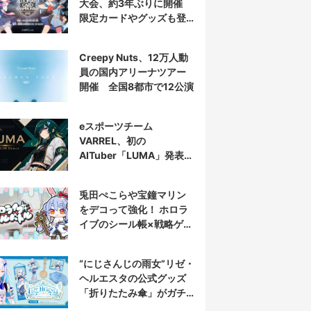
大会、約3年ぶりに開催
限定カードやグッズも登
場
Creepy Nuts、12万人動
員の国内アリーナツアー
開催 全国8都市で12公演
eスポーツチーム
VARREL、初の
AITuber「LUMA」発表
デビュー配信はマゴ選手
とコラボ
兎田ぺこらや宝鐘マリン
をデコって強化！ ホロラ
イブのシール帳×戦略ゲー
ム発売へ
“にじさんじの雨女”リゼ・
ヘルエスタの公式グッズ
「折りたたみ傘」がガチ
すぎる