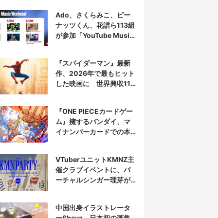
Ado、さくらみこ、ピー
ナッツくん、花譜ら113組
が参加「YouTube Music
Weekend」開催
『スパイダーマン』最新
作、2026年で最もヒット
した映画に 世界興収11
億ドル突破
『ONE PIECEカードゲー
ム』擁するバンダイ、マ
イナンバーカードでの本
人認証を導入
VTuberユニットKMNZ主
催クラブイベントに、バ
ーチャルシンガー理芽が
出演
中国出身イラストレータ
ーSheya、日本初の画集