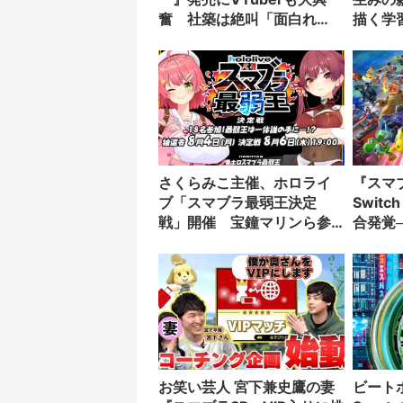
奮 社築は絶叫「面白れ
描く学
え、このゲーム！」
さくらみこ主催、ホロライ
『スマブ
ブ「スマブラ最弱王決定
Swit
戦」開催 宝鐘マリンら参
合発覚
加
即終了
お笑い芸人 宮下兼史鷹の妻
ビートボ