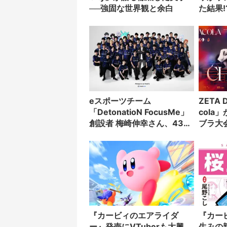
──強固な世界観と余白
た結果!
eスポーツチーム
ZETA 
「DetonatioN FocusMe」
cola
創設者 梅崎伸幸さん、43歳
ブラ大
で死去
頂点に
『カービィのエアライダ
『カー
ー』発売にVTuberも大興
生みの