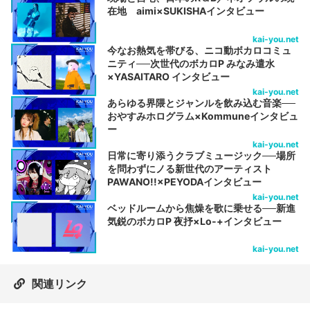
在地 aimi×SUKISHAインタビュー
kai-you.net
今なお熱気を帯びる、ニコ動ボカロコミュ
ニティ──次世代のボカロP みなみ遣水
×YASAITARO インタビュー
kai-you.net
あらゆる界隈とジャンルを飲み込む音楽──
おやすみホログラム×Kommuneインタビュ
ー
kai-you.net
日常に寄り添うクラブミュージック──場所
を問わずにノる新世代のアーティスト
PAWANO!!×PEYODAインタビュー
kai-you.net
ベッドルームから焦燥を歌に乗せる──新進
気鋭のボカロP 夜抒×Lo-+インタビュー
kai-you.net
関連リンク