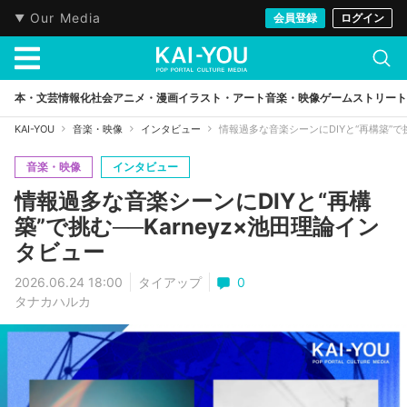
Our Media
会員登録
ログイン
本・文芸
情報化社会
アニメ・漫画
イラスト・アート
音楽・映像
ゲーム
ストリート
KAI-YOU
音楽・映像
インタビュー
情報過多な音楽シーンにDIYと“再構築”で挑
音楽・映像
インタビュー
情報過多な音楽シーンにDIYと“再構
築”で挑む──Karneyz×池田理論イン
タビュー
2026.06.24 18:00
タイアップ
0
タナカハルカ