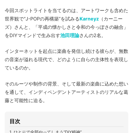
今回スポットライトを当てるのは、アートワークも含めた
世界観で“J-POPの再構築”を試みる
Karneyz
（カーニー
ズ）さんと、「平成の懐かしさと令和の今っぽさの融合」
をDIYマインドで生み出す
池田理論
さんの2名。
インターネットを起点に楽曲を発信し続ける彼らが、無数
の音楽が溢れる現代で、どのように自らの主体性を表現し
ているのか。
そのルーツや制作の背景、そして最新の楽曲に込めた想い
を通して、インディペンデントアーティストのリアルな葛
藤と可能性に迫る。
目次
1. ひとりで全部やってしまう“DIY精神”