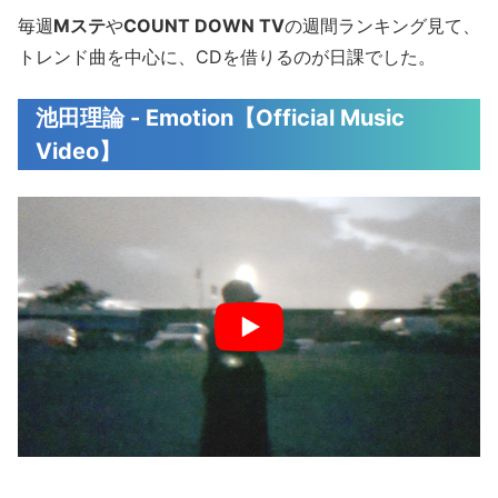
毎週
Mステ
や
COUNT DOWN TV
の週間ランキング見て、
トレンド曲を中心に、CDを借りるのが日課でした。
池田理論 - Emotion【Official Music
Video】