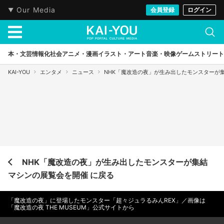
Our Media
会員登録
ログイン
本・文芸
情報化社会
アニメ・漫画
イラスト・アート
音楽・映像
ゲーム
ストリート
KAI-YOU
エンタメ
ニュース
NHK「魔改造の夜」が生み出したモンスターが
NHK「魔改造の夜」が生み出したモンスターが集結
マシンの展覧会を開催 に戻る
「魔改造の夜」に登場したモンスター「超々ジュラるみんREX」／画像は
「魔改造の夜 THE MUSEUM」公式サイトから