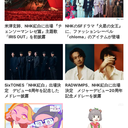
米津玄師、NHK紅白に出場 『チ
NHKのSFドラマ『火星の女王』
ェンソーマン レゼ篇』主題歌
に、ファッションレーベル
「IRIS OUT」を初披露
「chloma」のアイテムが登場
SixTONES「NHK紅白」出場決
RADWIMPS、NHK紅白に出場
定 デビュー6周年を記念した
決定 メジャーデビュー20周年
メドレー披露
記念メドレーを披露