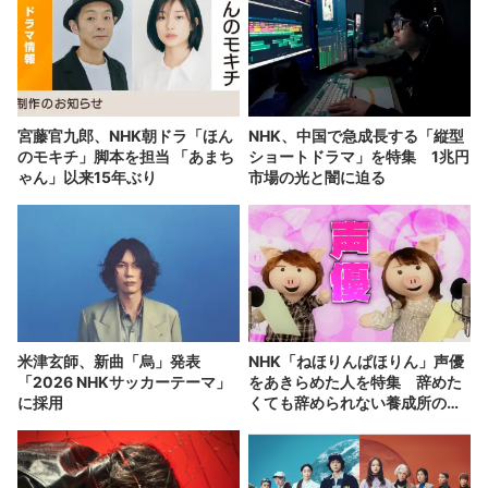
宮藤官九郎、NHK朝ドラ「ほん
NHK、中国で急成長する「縦型
のモキチ」脚本を担当 「あまち
ショートドラマ」を特集 1兆円
ゃん」以来15年ぶり
市場の光と闇に迫る
米津玄師、新曲「烏」発表
NHK「ねほりんぱほりん」声優
「2026 NHKサッカーテーマ」
をあきらめた人を特集 辞めた
に採用
くても辞められない養成所の実
態とは？