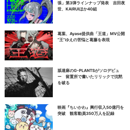
張」第3弾ラインナップ発表 吉田夜
世、KAIRUIほか40組
葛葉、Ayase提供曲「王道」MV公開
“王”ゆえの苦悩と葛藤を表現
舐達麻のG-PLANTSがソロデビュ
ー 留置所で書いたリリックで沈黙
を破る
映画『ちいかわ』興行収入50億円を
突破 観客動員350万人を記録