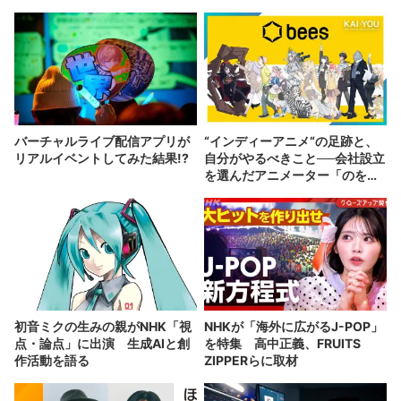
バーチャルライブ配信アプリが
“インディーアニメ“の足跡と、
リアルイベントしてみた結果!?
自分がやるべきこと──会社設立
を選んだアニメーター「のを
か」の胸中
初音ミクの生みの親がNHK「視
NHKが「海外に広がるJ-POP」
点・論点」に出演 生成AIと創
を特集 高中正義、​FRUITS
作活動を語る
ZIPPERらに取材