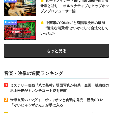
ビートメイカー・RhymeTubeが抱える
Premium
矛盾と祈り──オルタナティブなヒップホッ
プ／プロデューサー論
中南米の“Otaku”と海賊版漫画の破局
Premium
──“違法な消費者”はいかにして合法化して
いったか
もっと見る
音楽・映像の週間ランキング
ミステリー映画『八つ墓村』場面写真が解禁 金田一耕助役の
尾上松也がトレンチコート姿を披露
米津玄師×バンダイ、ガシャポンと食玩を発売 歴代CDや
「かいじゅうずかん」が手に入る