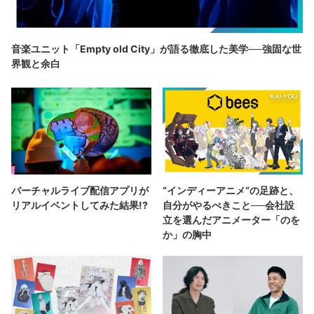
音楽ユニット「Empty old City」が語る徹底した美学──強固な世
界観と余白
バーチャルライブ配信アプリが
“インディーアニメ“の足跡と、
リアルイベントしてみた結果!?
自分がやるべきこと──会社設
立を選んだアニメーター「のを
か」の胸中