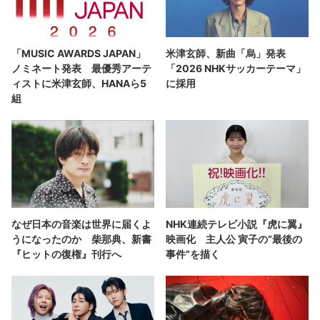
「MUSIC AWARDS JAPAN」
米津玄師、新曲「烏」発表
ノミネート発表 最優秀アーテ
「2026 NHKサッカーテーマ」
ィストに米津玄師、HANAら5
に採用
組
なぜ日本の音楽は世界に届くよ
NHK連続テレビ小説『虎に翼』
うになったのか 柴那典、新書
映画化 主人公 寅子の“最後の
『ヒットの復権』刊行へ
事件”を描く