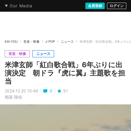
Our Media
本・文芸
情報化社会
アニメ・漫画
イラスト・アート
音楽・映像
会員登録
ゲーム
ログイン
ストリート
KAI-YOU
音楽・映像
J-POP
ニュース
米津玄師「紅白歌合戦」6年ぶりに
音楽・映像
ニュース
米津玄師「紅白歌合戦」6年ぶりに出
演決定 朝ドラ『虎に翼』主題歌を担
当
2024.12.20 10:46
0
51
都築 陵佑