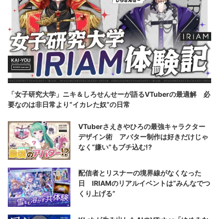
「女子研究大学」ニキ＆しろせんせーが語るVTuberの最適解 必
要なのは非日常より“イカレた奴”の日常
VTuberさえきやひろの最強キャラクター
デザイン術 アバター制作は好きだけじゃ
なく“嫌い”もブチ込む!?
配信者とリスナーの境界線がなくなった
日 IRIAMのリアルイベントは“みんなでつ
くり上げる”