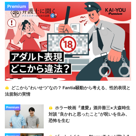
Premium
どこから“わいせつ”なの？ Fantia騒動から考える、性的表現と
法規制の実情
ホラー映画『遺愛』酒井善三×大森時生
Premium
対談 “良かれと思ったこと“が呪いを生み、
恐怖を生む