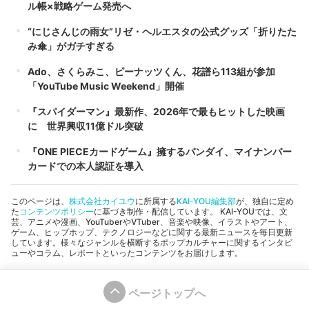
ル帳×戦略ゲーム発売へ
“にじさんじの雨女”リゼ・ヘルエスタの公式グッズ「折りたた
み傘」がガチすぎる
Ado、さくらみこ、ピーナッツくん、花譜ら113組が参加
「YouTube Music Weekend」開催
『スパイダーマン』最新作、2026年で最もヒットした映画
に 世界興収11億ドル突破
『ONE PIECEカードゲーム』擁するバンダイ、マイナンバー
カードでの本人認証を導入
このページは、
株式会社カイユウ
に所属する
KAI-YOU編集部
が、独自に定め
た
コンテンツポリシー
に基づき制作・配信しています。 KAI-YOUでは、文
芸、アニメや漫画、YouTuberやVTuber、音楽や映像、イラストやアート、
ゲーム、ヒップホップ、テクノロジーなどに関する最新ニュースを毎日更新
しています。様々なジャンルを横断するポップカルチャーに関するインタビ
ューやコラム、レポートといったコンテンツをお届けします。
ページトップへ