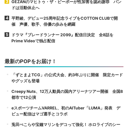
GEZANのマヒトゥ・ザ・ピーポーが性加害を認め謝罪 バン
ドは活動休止へ
平野綾、デビュー25周年記念ライブをCOTTON CLUBで開
催 声優、歌手、俳優の歩みを網羅
ドラマ『ブレードランナー 2099』配信日決定 全8話を
Prime Videoで独占配信
最新のPOPをお届け！
「ずとまよTCG」の公式大会、約3年ぶりに開催 限定カード
やグッズも登場
Creepy Nuts、12万人動員の国内アリーナツアー開催 全国8
都市で12公演
eスポーツチームVARREL、初のAITuber「LUMA」発表 デ
ビュー配信はマゴ選手とコラボ
兎田ぺこらや宝鐘マリンをデコって強化！ ホロライブのシー