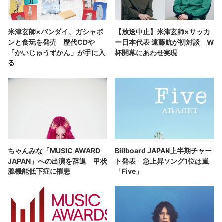
米津玄師×バンダイ、ガシャポ
【放送中止】米津玄師×サッカ
ンと食玩を発売 歴代CDや
ー日本代表 遠藤航が初対談 W
「かいじゅうずかん」が手に入
杯開幕にあわせ実現
る
ちゃんみな「MUSIC AWARD
Biilboard JAPAN上半期チャー
JAPAN」への出演を辞退 甲状
ト発表 急上昇ソング1位は嵐
腺機能低下症に罹患
「Five」