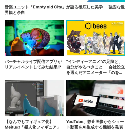
音楽ユニット「Empty old City」が語る徹底した美学──強固な世
界観と余白
バーチャルライブ配信アプリが
“インディーアニメ“の足跡と、
リアルイベントしてみた結果!?
自分がやるべきこと──会社設立
を選んだアニメーター「のを
か」の胸中
【なんでもフィギュア化】
YouTube、静止画像からショー
Meituの「擬人化フィギュア」
ト動画をAI生成する機能を発表