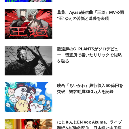
葛葉、Ayase提供曲「王道」MV公開
“王”ゆえの苦悩と葛藤を表現
舐達麻のG-PLANTSがソロデビュ
ー 留置所で書いたリリックで沈黙
を破る
映画『ちいかわ』興行収入50億円を
突破 観客動員350万人を記録
にじさんじEN Vox Akuma、ライブ
翻訳を試験的配信 日本語と中国語