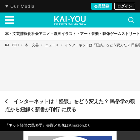
Our Media
会員登録
ログイン
本・文芸
情報化社会
アニメ・漫画
イラスト・アート
音楽・映像
ゲーム
ストリート
KAI-YOU
本・文芸
ニュース
インターネットは「怪談」をどう変えた？ 民俗
インターネットは「怪談」をどう変えた？ 民俗学の観
点から紐解く新書が刊行 に戻る
『ネット怪談の民俗学』書影／画像は
Amazon
より