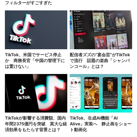
フィルターがすごすぎた
TikTok、米国でサービス停止
配信者ズズの“宴会芸”がTikTok
か 商務長官「中国の管理下に
で流行 話題の楽曲「シャンパ
は置けない」
ンコール」とは？
TikTokが影響する消費額、国内
TikTok、生成AI機能「AI
年間2375億円を突破 莫大な経
Alive」実装へ 静止画をショー
済効果をもたらす背景とは？
ト動画化