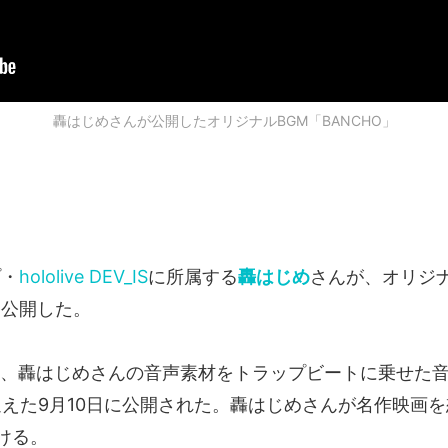
轟はじめさんが公開したオリジナルBGM「BANCHO」
プ・
hololive DEV_IS
に所属する
轟はじめ
さんが、オリジ
を公開した。
」は、轟はじめさんの音声素材をトラップビートに乗せた
迎えた9月10日に公開された。轟はじめさんが名作映画
ける。