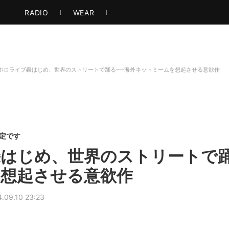
ト・アート
音楽・映像
ゲーム
ストリート
エンタメ
もっと見る
S
RADIO
WEAR
ホロライブ轟はじめ、世界のストリートで踊る──海外ネットミームを想起させる意欲作
限定です
はじめ、世界のストリートで踊
想起させる意欲作
.09.10 23:23