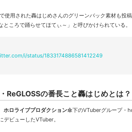
Vで使用された轟はじめさんのグリーンバック素材も投稿
なところで踊らせてほてぃ～」と呼びかけられている。
witter.com/i/status/1833174886581412249
・ReGLOSSの番長こと轟はじめとは？
、
ホロライブプロダクション
傘下のVTuberグループ・holo
にデビューしたVTuber。