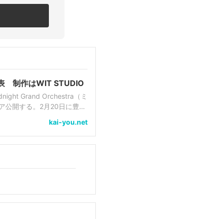
表 制作はWIT STUDIO
 Grand Orchestra（ミ
ミア公開する。2月20日に豊洲
てついに公開される。...
kai-you.net