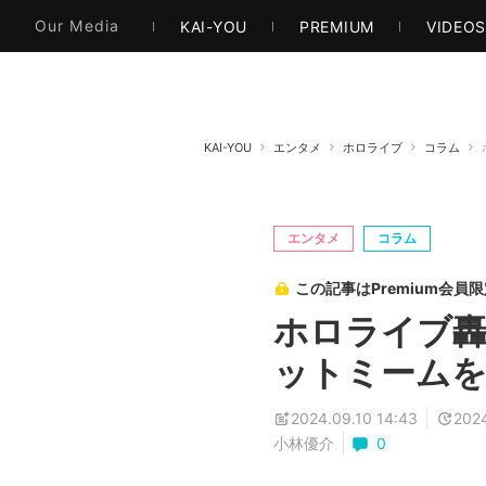
本・文芸
情報化社会
アニメ・漫画
イラス
Our Media
KAI-YOU
PREMIUM
VIDEO
KAI-YOU
エンタメ
ホロライブ
コラム
エンタメ
コラム
この記事はPremium会員
ホロライブ轟
ットミームを
2024.09.10 14:43
2024
小林優介
0