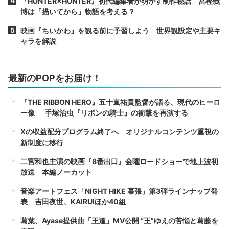
『HUNTER×HUNTER』初代編集者が明かす制作秘話 冨樫義
博は「描いてから」物語を考える？
映画『ちいかわ』を観る前に予習しよう 世界観設定や主要キ
ャラを解説
最新のPOPをお届け！
『THE RIBBON HERO』五十嵐祐貴監督が語る、現代のヒーロ
ー像──手塚治虫『リボンの騎士』の衝撃を再演する
Xの収益配分プログラム終了へ オリジナルコンテンツ重視の
新制度に移行
二宮和也主演の映画『8番出口』金曜ロードショーで地上波初
放送 本編ノーカット
音楽アートフェス「NIGHT HIKE 幕張」第3弾ラインナップ発
表 吉田夜世、KAIRUIほか40組
葛葉、Ayase提供曲「王道」MV公開 “王”ゆえの苦悩と葛藤を