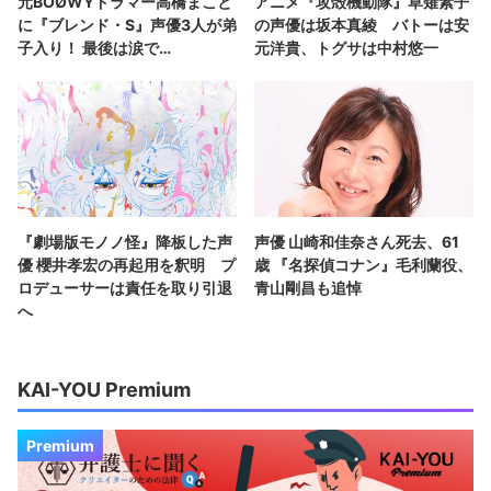
元BOØWYドラマー高橋まこと
アニメ『攻殻機動隊』草薙素子
に『ブレンド・S』声優3人が弟
の声優は坂本真綾 バトーは安
子入り！ 最後は涙で…
元洋貴、トグサは中村悠一
『劇場版モノノ怪』降板した声
声優 山崎和佳奈さん死去、61
優 櫻井孝宏の再起用を釈明 プ
歳 『名探偵コナン』毛利蘭役、
ロデューサーは責任を取り引退
青山剛昌も追悼
へ
KAI-YOU Premium
Premium