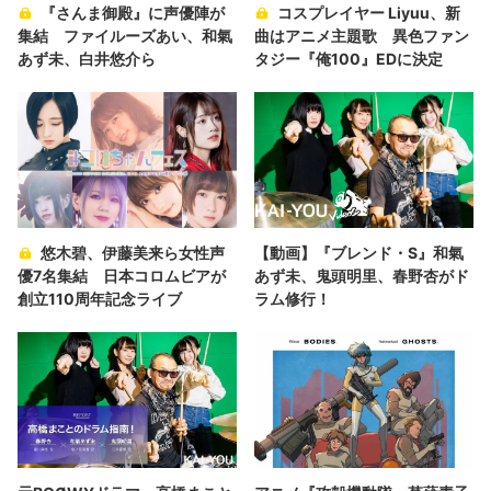
『さんま御殿』に声優陣が
コスプレイヤー Liyuu、新
集結 ファイルーズあい、和氣
曲はアニメ主題歌 異色ファン
あず未、白井悠介ら
タジー『俺100』EDに決定
悠木碧、伊藤美来ら女性声
【動画】『ブレンド・S』和氣
優7名集結 日本コロムビアが
あず未、鬼頭明里、春野杏がド
創立110周年記念ライブ
ラム修行！