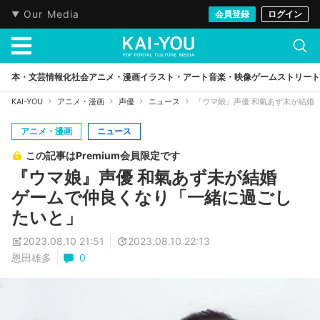
Our Media
会員登録
ログイン
本・文芸
情報化社会
アニメ・漫画
イラスト・アート
音楽・映像
ゲーム
ストリート
KAI-YOU
アニメ・漫画
声優
ニュース
『ウマ娘』声優 和氣あず未が結婚
アニメ・漫画
ニュース
この記事はPremium会員限定です
『ウマ娘』声優 和氣あず未が結婚
ゲームで仲良くなり「一緒に過ごし
たいと」
2023.08.10 21:51
2023.08.10 22:13
恩田雄多
0