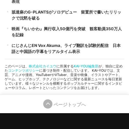
表現
舐達麻のG-PLANTSがソロデビュー 留置所で書いたリリッ
クで沈黙を破る
映画『ちいかわ』興行収入50億円を突破 観客動員350万人
を記録
にじさんじEN Vox Akuma、ライブ翻訳を試験的配信 日本
語と中国語の字幕をリアルタイム表示
このページは、
株式会社カイユウ
に所属する
KAI-YOU編集部
が、独自に定め
た
コンテンツポリシー
に基づき制作・配信しています。 KAI-YOUでは、文
芸、アニメや漫画、YouTuberやVTuber、音楽や映像、イラストやアート、
ゲーム、ヒップホップ、テクノロジーなどに関する最新ニュースを毎日更新
しています。様々なジャンルを横断するポップカルチャーに関するインタビ
ューやコラム、レポートといったコンテンツをお届けします。
ページトップへ