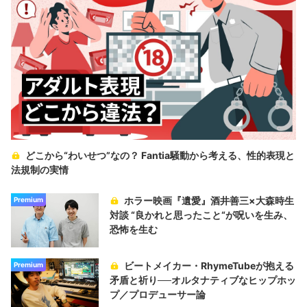
どこから“わいせつ”なの？ Fantia騒動から考える、性的表現と
法規制の実情
ホラー映画『遺愛』酒井善三×大森時生
Premium
対談 “良かれと思ったこと“が呪いを生み、
恐怖を生む
ビートメイカー・RhymeTubeが抱える
Premium
矛盾と祈り──オルタナティブなヒップホッ
プ／プロデューサー論