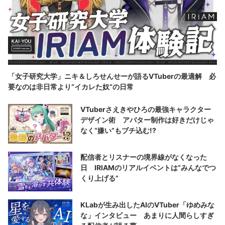
「女子研究大学」ニキ＆しろせんせーが語るVTuberの最適解 必
要なのは非日常より“イカレた奴”の日常
VTuberさえきやひろの最強キャラクター
デザイン術 アバター制作は好きだけじゃ
なく“嫌い”もブチ込む!?
配信者とリスナーの境界線がなくなった
日 IRIAMのリアルイベントは“みんなでつ
くり上げる”
KLabが生み出したAIのVTuber「ゆめみな
な」インタビュー あまりに人間らしすぎ