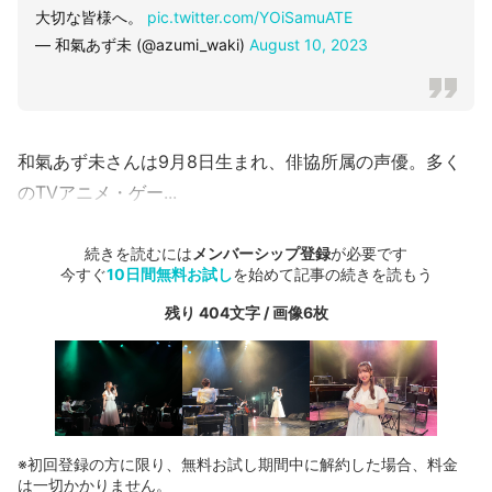
大切な皆様へ。
pic.twitter.com/YOiSamuATE
— 和氣あず未 (@azumi_waki)
August 10, 2023
和氣あず未さんは9月8日生まれ、俳協所属の声優。多く
のTVアニメ・ゲー...
続きを読むには
メンバーシップ登録
が必要です
今すぐ
10日間無料お試し
を始めて記事の続きを読もう
残り 404文字 / 画像6枚
※初回登録の方に限り、無料お試し期間中に解約した場合、料金
は一切かかりません。