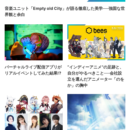
音楽ユニット「Empty old City」が語る徹底した美学──強固な世
界観と余白
バーチャルライブ配信アプリが
“インディーアニメ“の足跡と、
リアルイベントしてみた結果!?
自分がやるべきこと──会社設
立を選んだアニメーター「のを
か」の胸中