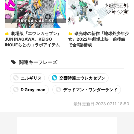
劇場版『エウレカセブン』
礒光雄の新作『地球外少年少
JUN INAGAWA、KEIGO
女』2022年劇場上映 前後編
INOUEらとのコラボアイテム
で全6話構成
関連キーフレーズ
ニルギリス
交響詩篇エウレカセブン
D.Gray-man
デッドマン・ワンダーランド
最終更新日:2023.07.11 18:50