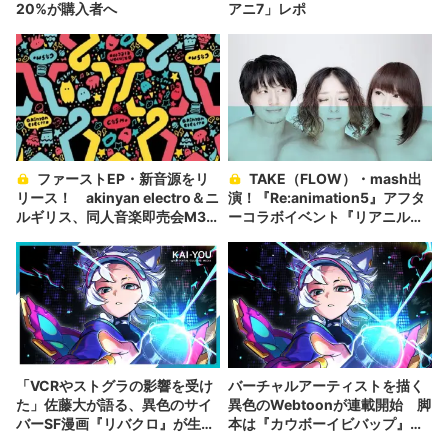
20%が購入者へ
アニ7」レポ
ファーストEP・新音源をリ
TAKE（FLOW）・mash出
リース！ akinyan electro＆ニ
演！『Re:animation5』アフタ
ルギリス、同人音楽即売会M3に
ーコラボイベント『リアニルギ
合同出店
リス』が『NETOKARU』限定で
予約可能
「VCRやストグラの影響を受け
バーチャルアーティストを描く
た」佐藤大が語る、異色のサイ
異色のWebtoonが連載開始 脚
バーSF漫画『リバクロ』が生ま
本は『カウボーイビバップ』の
れた理由
佐藤大