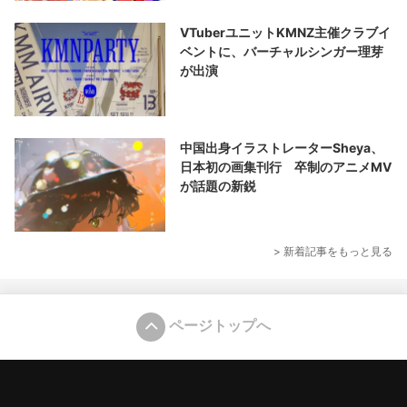
VTuberユニットKMNZ主催クラブイ
ベントに、バーチャルシンガー理芽
が出演
中国出身イラストレーターSheya、
日本初の画集刊行 卒制のアニメMV
が話題の新鋭
> 新着記事をもっと見る
ページトップへ