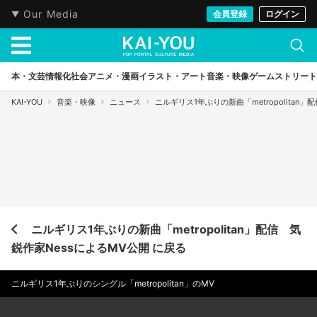
Our Media
会員登録
ログイン
本・文芸
情報化社会
アニメ・漫画
イラスト・アート
音楽・映像
ゲーム
ストリート
KAI-YOU
音楽・映像
ニュース
ニルギリス1年ぶりの新曲「metropolitan
ニルギリス1年ぶりの新曲「metropolitan」配信 気
鋭作家NessによるMV公開 に戻る
ニルギリス1年ぶりのシングル「metropolitan」のMV