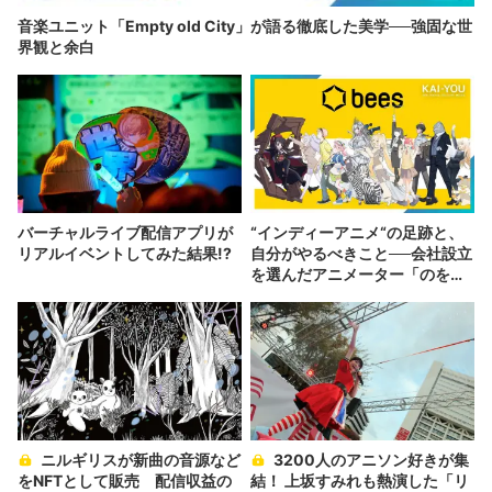
音楽ユニット「Empty old City」が語る徹底した美学──強固な世
界観と余白
バーチャルライブ配信アプリが
“インディーアニメ“の足跡と、
リアルイベントしてみた結果!?
自分がやるべきこと──会社設立
を選んだアニメーター「のを
か」の胸中
ニルギリスが新曲の音源など
3200人のアニソン好きが集
をNFTとして販売 配信収益の
結！ 上坂すみれも熱演した「リ