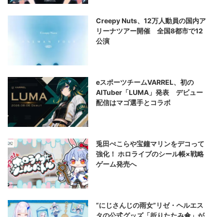
Creepy Nuts、12万人動員の国内ア
リーナツアー開催 全国8都市で12
公演
eスポーツチームVARREL、初の
AITuber「LUMA」発表 デビュー
配信はマゴ選手とコラボ
兎田ぺこらや宝鐘マリンをデコって
強化！ ホロライブのシール帳×戦略
ゲーム発売へ
“にじさんじの雨女”リゼ・ヘルエス
タの公式グッズ「折りたたみ傘」が