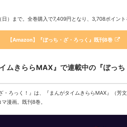
（日）まで。全巻購入で7,409円となり、3,708ポイン
【Amazon】『ぼっち・ざ・ろっく』既刊8巻
イムきららMAX』で連載中の『ぼっち
ざ・ろっく！』は、『まんがタイムきららMAX』（芳文社
コマ漫画。既刊8巻。