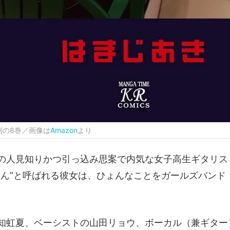
刊の8巻／画像は
Amazon
より
の人見知りかつ引っ込み思案で内気な女子高生ギタリス
ゃん”と呼ばれる彼女は、ひょんなことをガールズバンド
知虹夏、ベーシストの山田リョウ、ボーカル（兼ギター