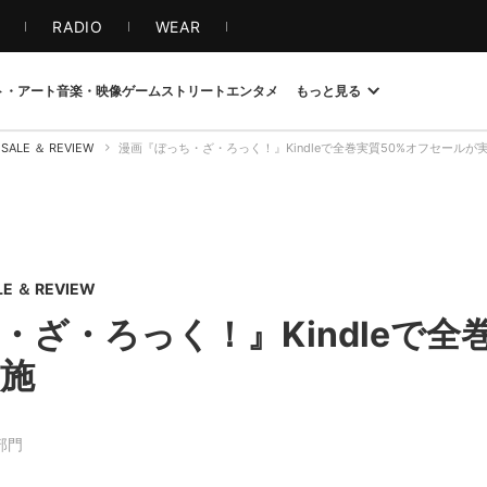
S
RADIO
WEAR
ト・アート
音楽・映像
ゲーム
ストリート
エンタメ
もっと見る
 SALE ＆ REVIEW
漫画『ぼっち・ざ・ろっく！』Kindleで全巻実質50%オフセールが
E ＆ REVIEW
・ざ・ろっく！』Kindleで全
施
部門