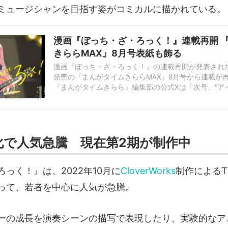
ミュージシャンを目指す姿がコミカルに描かれている。
漫画『ぼっち・ざ・ろっく！』連載再開 
きららMAX』8月号表紙も飾る
漫画『ぼっち・ざ・ろっく！』の連載再開が発表された
発売の『まんがタイムきららMAX』8月号から連載が
『まんがタイムきらら』編集部の公式Xは「次号、"アイ
MAXに帰ってくる！！」と投稿。結束バンドのメンバ..
化で人気急騰 現在第2期が制作中
っく！』は、2022年10月に
CloverWorks
制作によるT
って、若者を中心に人気が急騰。
ーの成長を演奏シーンの描写で表現したり、実験的なア