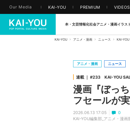
Our Media
KAI-YOU
PREMIUM
VIDEO
本・文芸
情報化社会
アニメ・漫画
イラス
KAI-YOU
アニメ・漫画
ニュース
KAI-YOU
アニメ・漫画
ニュース
連載 ｜ #233 KAI-YOU SAL
漫画『ぼっち
フセールが実
2026.06.13 17:05
0
KAI-YOU編集部_アニメ・漫画