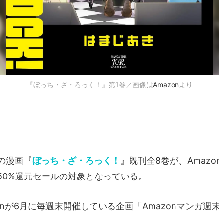
『ぼっち・ざ・ろっく！』第1巻／画像は
Amazon
より
の漫画『
ぼっち・ざ・ろっく！
』既刊全8巻が、Amazon
50%還元セールの対象となっている。
onが6月に毎週末開催している企画「Amazonマンガ週