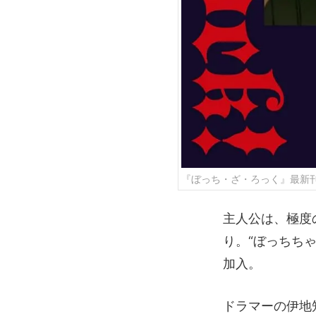
『ぼっち・ざ・ろっく』最新
主人公は、極度
り。“ぼっちち
加入。
ドラマーの伊地