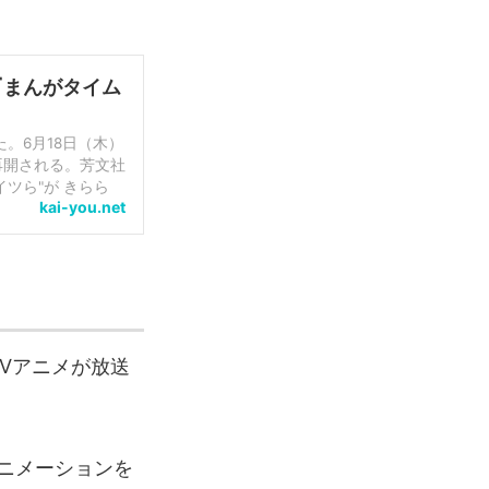
『まんがタイム
。6月18日（木）
再開される。芳文社
ツら"が きらら
kai-you.net
.
Vアニメが放送
ニメーションを