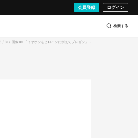
会員登録
ログイン
検索する
1）画像18: 「イヤホンをヒロインに例えてプレゼン」声優 小岩井ことり、音の探求者たる超聴力