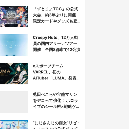
「ずとまよTCG」の公式
大会、約3年ぶりに開催
限定カードやグッズも登
場
Creepy Nuts、12万人動
員の国内アリーナツアー
開催 全国8都市で12公演
eスポーツチーム
VARREL、初の
AITuber「LUMA」発表
デビュー配信はマゴ選手
とコラボ
兎田ぺこらや宝鐘マリン
をデコって強化！ ホロラ
イブのシール帳×戦略ゲー
ム発売へ
“にじさんじの雨女”リゼ・
ヘルエスタの公式グッズ