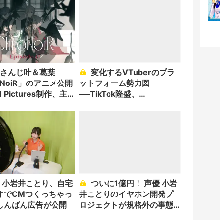
変化するVTuberのプラ
oNoiR」のアニメ公開
ットフォーム勢力図
 Pictures制作、主
──TikTok隆盛、
ストも発表
SHOWROOM衰退の背景を
考える
ついに1億円！ 声優 小岩
オでCMつくっちゃっ
井ことりのイヤホン開発プ
しんばん広告が公開
ロジェクトが規格外の事態
に