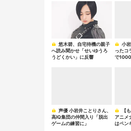
悠木碧、自宅待機の親子
小岩井ことりが資金を募
へ読み聞かせ「せいゆうろ
ったコ
うどくかい」に反響
で10
声優 小岩井ことりさん、
【もふカワ】堤真一が初
高IQ集団の仲間入り「脱出
アニメ
ゲームの練習に」
はペン
ちとせ