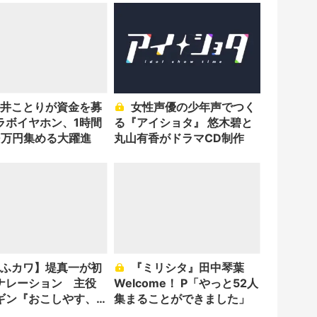
女性声優の少年声でつく
ラボイヤホン、1時間
る『アイショタ』 悠木碧と
00万円集める大躍進
丸山有香がドラマCD制作
『ミリシタ』田中琴葉
ナレーション 主役
Welcome！ P「やっと52人
ギン『おこしやす、
集まることができました」
ちゃん』