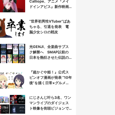
Calliope、アニメ『メイ
ドインアビス』新作映画
の主題歌を担当
“世界初男性VTuber”ばあ
ちゃる、引退を発表 電
脳少女シロの戦友
光GENJI、全楽曲サブス
ク解禁へ SMAP以前の
日本を熱狂させた伝説の
アイドル7人組
『超かぐや姫！』公式ス
ピンオフ漫画が発表 “10年
後”を描く日常×グルメ作
品
にじさんじ叶ら3名、ワン
マンライブのダイジェス
ト映像を街頭ビジョンで
放映