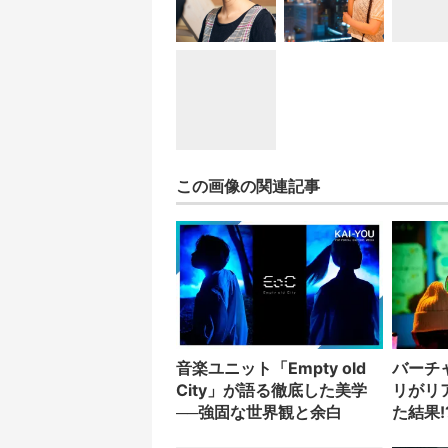
この画像の関連記事
音楽ユニット「Empty old
バーチ
City」が語る徹底した美学
リがリ
──強固な世界観と余白
た結果!