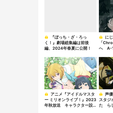
『ぼっち・ざ・ろっ
にじさんじ叶＆葛葉
く！』劇場総集編は前後
「Chr
編、2024年春夏に公開！
へ A-1
要キャ
アニメ『アイドルマスタ
声優 小岩井ことり、自宅
ー ミリオンライブ！』2023
スタジ
年秋放送 キャラクター設
た ら
定画も公開