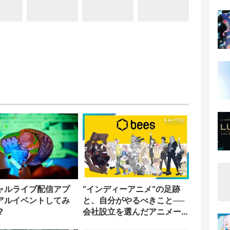
ャルライブ配信アプ
“インディーアニメ“の足跡
アルイベントしてみ
と、自分がやるべきこと──
?
会社設立を選んだアニメー
ター「のをか」の胸中