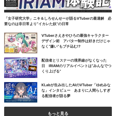
「女子研究大学」ニキ＆しろせんせーが語るVTuberの最適解 必
要なのは非日常より“イカレた奴”の日常
VTuberさえきやひろの最強キャラクター
デザイン術 アバター制作は好きだけじゃ
なく“嫌い”もブチ込む!?
配信者とリスナーの境界線がなくなった
日 IRIAMのリアルイベントは“みんなでつ
くり上げる”
KLabが生み出したAIのVTuber「ゆめみな
な」インタビュー あまりに人間らしすぎ
る配信者が語る夢
もっと見る