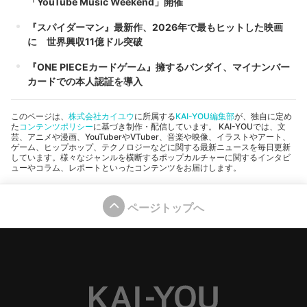
「YouTube Music Weekend」開催
『スパイダーマン』最新作、2026年で最もヒットした映画
に 世界興収11億ドル突破
『ONE PIECEカードゲーム』擁するバンダイ、マイナンバー
カードでの本人認証を導入
このページは、
株式会社カイユウ
に所属する
KAI-YOU編集部
が、独自に定め
た
コンテンツポリシー
に基づき制作・配信しています。 KAI-YOUでは、文
芸、アニメや漫画、YouTuberやVTuber、音楽や映像、イラストやアート、
ゲーム、ヒップホップ、テクノロジーなどに関する最新ニュースを毎日更新
しています。様々なジャンルを横断するポップカルチャーに関するインタビ
ューやコラム、レポートといったコンテンツをお届けします。
ページトップへ