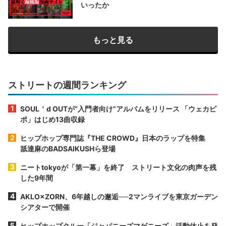
いったか
もっと見る
ストリートの週間ランキング
SOUL＇d OUTが“入門者向け”アルバムをリリース 「ウェカピ
ポ」はじめ13曲収録
ヒップホップ専門誌『THE CROWD』日本のラップを特集
舐達麻のBADSAIKUSHら登場
ニートtokyoが「第一幕」を終了 ストリート文化の肉声を残
した9年間
AKLO×ZORN、6年越しの邂逅──2マンライブを東京ガーデン
シアターで開催
ヒップホップクルー「ジャパニーズマゲニーズ」活動休止を発