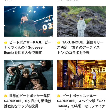
ビートボクサーKAJI、ピー
TAKU INOUE、新曲リリー
ナッツくんの「Squeeze」
ス決定 “驚きのアーティス
Remixを世界大会で披露
ト”とのコラボを予告
世界的ビートボクサー集団
ビートボックスクルー
SARUKANI、9ヶ月ぶり新曲は
SARUKANI、スペイン版『Got
挑戦的なラップを披露
Talent』で喝采 セミファイナ