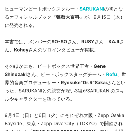
ヒューマンビートボックスクルー・
SARUKANI
の初とな
るオフィシャルブック『
猿蟹大百科
』が、9月15日（木）
に発売される。
本書では、メンバーの
SO-SO
さん、
RUSY
さん、
KAJI
さ
ん、
Kohey
さんのソロインタビューが掲載。
そのほかにも、ビートボックス世界王者・
Gene
Shinozaki
さん、ビートボックスタッグチーム・
Rofu
、世
界的音楽プロデューサー・
Ryosuke“Dr.R”Sakai
さんとい
った、SARUKANIとの親交が深い3組がSARUKANIのスキ
ルやキャラクターを語っている。
9月4日（日）と6日（火）にそれぞれ大阪・Zepp Osaka
Bayside、東京・Zepp DiverCity（TOKYO）で開催され