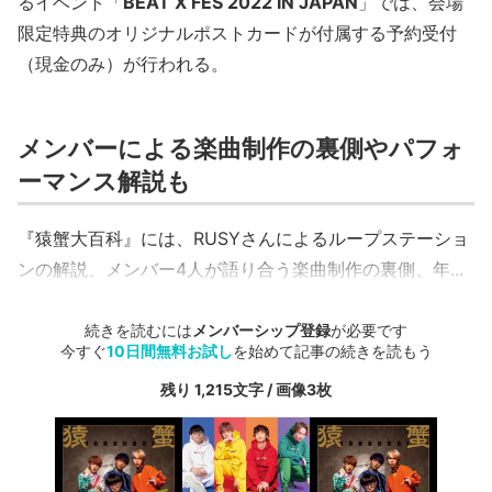
るイベント「
BEAT X FES 2022 IN JAPAN
」では、会場
限定特典のオリジナルポストカードが付属する予約受付
（現金のみ）が行われる。
メンバーによる楽曲制作の裏側やパフォ
ーマンス解説も
『猿蟹大百科』には、RUSYさんによるループステーショ
ンの解説、メンバー4人が語り合う楽曲制作の裏側、年...
続きを読むには
メンバーシップ登録
が必要です
今すぐ
10日間無料お試し
を始めて記事の続きを読もう
残り 1,215文字 / 画像3枚