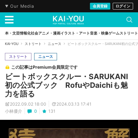
Our Media
会員登録
ログイン
本・文芸
情報化社会
アニメ・漫画
イラスト・アート
音楽・映像
ゲーム
ストリート
KAI-YOU
ストリート
ニュース
ビートボックスクルー・SARUKANI初の公式ブッ
ストリート
ニュース
この記事はPremium会員限定です
ビートボックスクルー・SARUKANI
初の公式ブック RofuやDaichiも魅
力を語る
2022.09.02 18:00
2024.03.13 17:41
小林優介
0
131