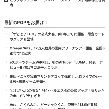
表
最新のPOPをお届け！
「ずとまよTCG」の公式大会、約3年ぶりに開催 限定カード
やグッズも登場
Creepy Nuts、12万人動員の国内アリーナツアー開催 全国8
都市で12公演
eスポーツチームVARREL、初のAITuber「LUMA」発表 デ
ビュー配信はマゴ選手とコラボ
兎田ぺこらや宝鐘マリンをデコって強化！ ホロライブのシー
ル帳×戦略ゲーム発売へ
“にじさんじの雨女”リゼ・ヘルエスタの公式グッズ「折りたた
み傘」がガチすぎる
Ado、さくらみこ、ピーナッツくん、花譜ら113組が参加