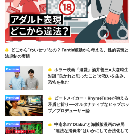
どこから“わいせつ”なの？ Fantia騒動から考える、性的表現と
法規制の実情
ホラー映画『遺愛』酒井善三×大森時生
Premium
対談 “良かれと思ったこと“が呪いを生み、
恐怖を生む
ビートメイカー・RhymeTubeが抱える
Premium
矛盾と祈り──オルタナティブなヒップホッ
プ／プロデューサー論
中南米の“Otaku”と海賊版漫画の破局
Premium
──“違法な消費者”はいかにして合法化して