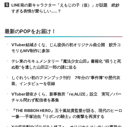
LINE発の新キャラクター「えもじの子（仮）」が話題 絶妙
すぎる表情が愛らしい……？
最新のPOPをお届け！
VTuber結城さくな、じん提供の初オリジナル曲公開 鮫升コ
モリもMV制作に参加
テレ東のモキュメンタリー『魔法少女山田』書籍化 “唄うと死
ぬ歌”を遺した山田正一郎の謎に迫る
しぐれうい初のファンブック刊行 7年分の“事件簿”や歴代衣
装、インタビューを収録
VTuber碧依さくら、新事務所「re;ALIZE」設立 実写／バー
チャル問わず配信者を募集
『THE RIBBON HERO』五十嵐祐貴監督が語る、現代のヒーロ
ー像──手塚治虫『リボンの騎士』の衝撃を再演する
Xの収益配分プログラム終了へ オリジナルコンテンツ重視の