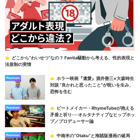
どこから“わいせつ”なの？ Fantia騒動から考える、性的表現と
法規制の実情
ホラー映画『遺愛』酒井善三×大森時生
Premium
対談 “良かれと思ったこと“が呪いを生み、
恐怖を生む
ビートメイカー・RhymeTubeが抱える
Premium
矛盾と祈り──オルタナティブなヒップホッ
プ／プロデューサー論
中南米の“Otaku”と海賊版漫画の破局
Premium