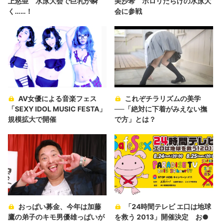
上悠亜 水泳大会で巨乳が瞬
美沙希 ポロリだらけの水泳大
く……！
会に参戦
AV女優による音楽フェス
これぞチラリズムの美学
「SEXY IDOL MUSIC FESTA」
──「絶対に下着がみえない撫
規模拡大で開催
で方」とは？
おっぱい募金、今年は加藤
「24時間テレビ エ口は地球
鷹の弟子のキモ男優雄っぱいが
を救う 2013」開催決定 お●