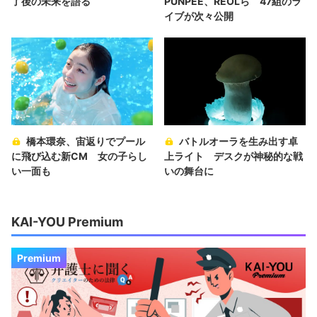
了後の未来を語る
PUNPEE、REOLら 47組のラ
イブが次々公開
橋本環奈、宙返りでプール
バトルオーラを生み出す卓
に飛び込む新CM 女の子らし
上ライト デスクが神秘的な戦
い一面も
いの舞台に
KAI-YOU Premium
Premium