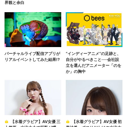
界観と余白
バーチャルライブ配信アプリが
“インディーアニメ“の足跡と、
リアルイベントしてみた結果!?
自分がやるべきこと──会社設
立を選んだアニメーター「のを
か」の胸中
【水着グラビア】AV女優 三
【水着グラビア】AV女優 初