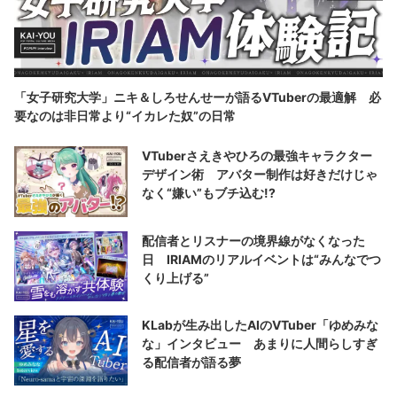
「女子研究大学」ニキ＆しろせんせーが語るVTuberの最適解 必
要なのは非日常より“イカレた奴”の日常
VTuberさえきやひろの最強キャラクター
デザイン術 アバター制作は好きだけじゃ
なく“嫌い”もブチ込む!?
配信者とリスナーの境界線がなくなった
日 IRIAMのリアルイベントは“みんなでつ
くり上げる”
KLabが生み出したAIのVTuber「ゆめみな
な」インタビュー あまりに人間らしすぎ
る配信者が語る夢