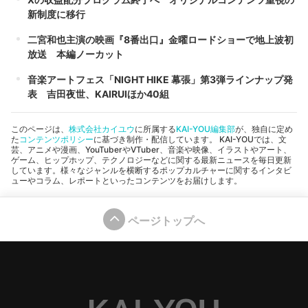
新制度に移行
二宮和也主演の映画『8番出口』金曜ロードショーで地上波初
放送 本編ノーカット
音楽アートフェス「NIGHT HIKE 幕張」第3弾ラインナップ発
表 吉田夜世、KAIRUIほか40組
このページは、
株式会社カイユウ
に所属する
KAI-YOU編集部
が、独自に定め
た
コンテンツポリシー
に基づき制作・配信しています。 KAI-YOUでは、文
芸、アニメや漫画、YouTuberやVTuber、音楽や映像、イラストやアート、
ゲーム、ヒップホップ、テクノロジーなどに関する最新ニュースを毎日更新
しています。様々なジャンルを横断するポップカルチャーに関するインタビ
ューやコラム、レポートといったコンテンツをお届けします。
ページトップへ