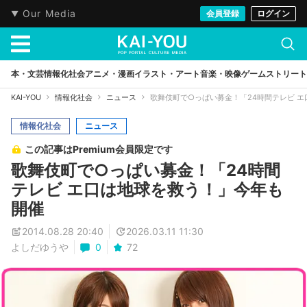
Our Media
会員登録
ログイン
本・文芸
情報化社会
アニメ・漫画
イラスト・アート
音楽・映像
ゲーム
ストリート
KAI-YOU
情報化社会
ニュース
歌舞伎町で○っぱい募金！「24時間テレビ 
情報化社会
ニュース
この記事はPremium会員限定です
歌舞伎町で○っぱい募金！「24時間
テレビ エ口は地球を救う！」今年も
開催
2014.08.28 20:40
2026.03.11 11:30
よしだゆうや
0
72