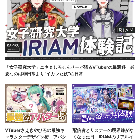
「女子研究大学」ニキ＆しろせんせーが語るVTuberの最適解 必
要なのは非日常より“イカレた奴”の日常
VTuberさえきやひろの最強キ
配信者とリスナーの境界線がな
ャラクターデザイン術 アバタ
くなった日 IRIAMのリアルイ