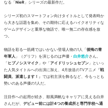
なる「
NieR
」シリーズの最新作だ。
シリーズ初のスマートフォン向けタイトルとして発表時か
ら大きな話題を集め、その期待に応えるハイクオリティな
ゲームデザインと重厚な物語で、唯一無二の存在感を放
つ。
物語を彩る一筋縄ではいかない登場人物の1人「
後悔の青
年軍人
」（グリフ）を演じるのは声優・
白井悠介
さん。
「
ヒプノシスマイク
」や「
アイドリッシュセブン
」といっ
た人気タイトルへの出演に加え、4月放送のTVアニメ『
戦
闘員、派遣します！
』では初主演を飾るなど、今もっとも
勢いのある声優の1人だ。
注目作への起用が続き、順風満帆なキャリアに見える白井
さんだが、
デビュー前には計4つの養成所と専門学校へ通