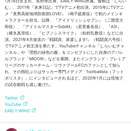
1月18日生まれ、長野県出身。EARLY WING所属。愛称は「しらい
む」。2011年『未来日記』でTVアニメ初出演。2015年にTVアニ
メ『美男高校地球防衛部LOVE!』（鳴子硫黄役）で初のメインキ
ャラクターを担当。以降、『アイドリッシュセブン』（二階堂大
和役）、『アイドルマスターSideM』（若里春名役）、『A3!』
（碓氷真澄役）、『ヒプノシスマイク』（飴村乱数役）などに出
演。2021年4月放送の『戦闘員、派遣します!』（戦闘員六号役）
でTVアニメ初主演を果たす。YouTubeチャンネル「しらいむチャ
ンネル」や「理想の緑色の服」をコンセプトにした自身のアパレ
ルブランド「MIDORI」などを展開。またイングランド・プレミア
リーグのサッカーチーム・リヴァプールFCのファンとして知ら
れ、その熱狂ぶりはサッカー専門メディア「footballista（フット
ボリスタ）」にインタビューされるほど。2020年1月には現地で
の試合観戦も成し遂げた。
Twitter
YouTube
EARLY WING