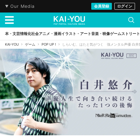
Our Media
会員登録
ログイン
本・文芸
情報化社会
アニメ・漫画
イラスト・アート
音楽・映像
ゲーム
ストリート
KAI-YOU
ゲーム
POP UP !
しらいむ、はたと気がつく 強メンタル声優 白井