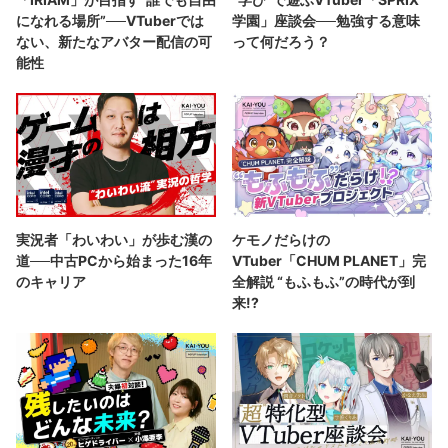
になれる場所”──VTuberでは
学園」座談会──勉強する意味
ない、新たなアバター配信の可
って何だろう？
能性
実況者「わいわい」が歩む漢の
ケモノだらけの
道──中古PCから始まった16年
VTuber「CHUM PLANET」完
のキャリア
全解説 “もふもふ”の時代が到
来!?