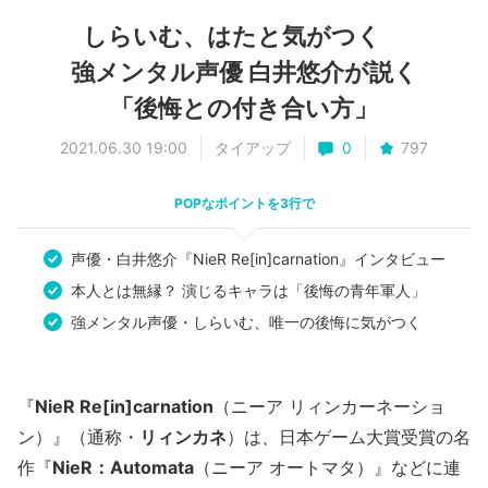
しらいむ、はたと気がつく
強メンタル声優 白井悠介が説く
「後悔との付き合い方」
2021.06.30 19:00
タイアップ
0
797
POPなポイントを3行で
声優・白井悠介『NieR Re[in]carnation』インタビュー
本人とは無縁？ 演じるキャラは「後悔の青年軍人」
強メンタル声優・しらいむ、唯一の後悔に気がつく
『
NieR Re[in]carnation
（ニーア リィンカーネーショ
ン）』（通称・
リィンカネ
）は、日本ゲーム大賞受賞の名
作『
NieR：Automata
（ニーア オートマタ）』などに連