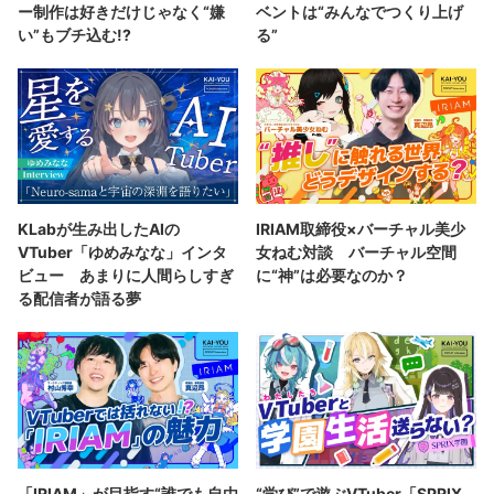
ー制作は好きだけじゃなく“嫌
ベントは“みんなでつくり上げ
い”もブチ込む!?
る”
KLabが生み出したAIの
IRIAM取締役×バーチャル美少
VTuber「ゆめみなな」インタ
女ねむ対談 バーチャル空間
ビュー あまりに人間らしすぎ
に“神”は必要なのか？
る配信者が語る夢
「IRIAM」が目指す“誰でも自由
“学び”で遊ぶVTuber「SPRIX