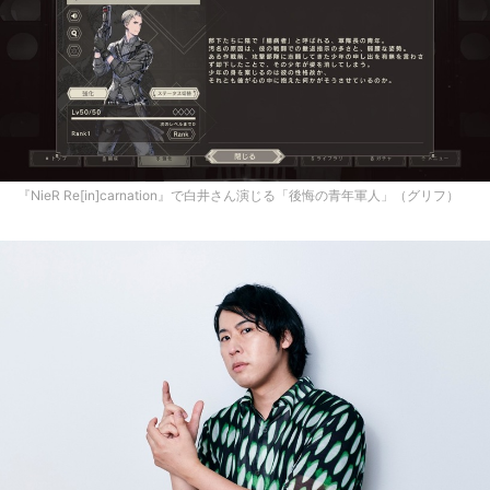
『NieR Re[in]carnation』で白井さん演じる「後悔の青年軍人」（グリフ）