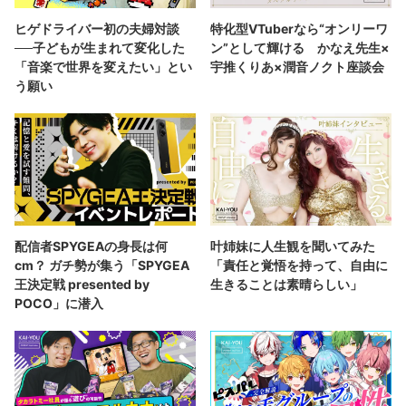
ヒゲドライバー初の夫婦対談
特化型VTuberなら“オンリーワ
──子どもが生まれて変化した
ン”として輝ける かなえ先生×
「音楽で世界を変えたい」とい
宇推くりあ×潤音ノクト座談会
う願い
配信者SPYGEAの身長は何
叶姉妹に人生観を聞いてみた
cm？ ガチ勢が集う「SPYGEA
「責任と覚悟を持って、自由に
王決定戦 presented by
生きることは素晴らしい」
POCO」に潜入