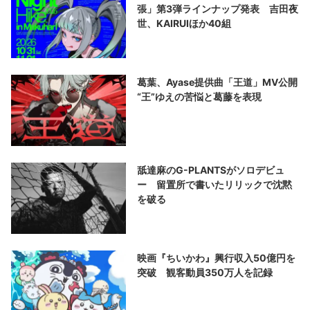
張」第3弾ラインナップ発表 吉田夜
世、KAIRUIほか40組
葛葉、Ayase提供曲「王道」MV公開
“王”ゆえの苦悩と葛藤を表現
舐達麻のG-PLANTSがソロデビュ
ー 留置所で書いたリリックで沈黙
を破る
映画『ちいかわ』興行収入50億円を
突破 観客動員350万人を記録