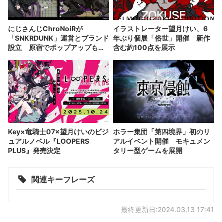
にじさんじChroNoiRが
イラストレーター望月けい、6
「SNKRDUNK」運営とブランド
年ぶり個展「俗世」開催 新作
設立 原宿でポップアップも開
含む約100点を展示
催
Key×竜騎士07×望月けいのビジ
ホラー集団「第四境界」初のリ
ュアルノベル『LOOPERS
アルイベント開催 モキュメン
PLUS』発売決定
タリー型ゲームを展開
関連キーフレーズ
最終更新日:2024.03.13 17:41