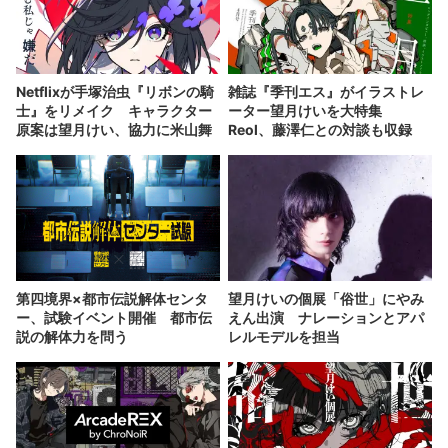
Netflixが手塚治虫『リボンの騎
雑誌『季刊エス』がイラストレ
士』をリメイク キャラクター
ーター望月けいを大特集
原案は望月けい、協力に米山舞
Reol、藤澤仁との対談も収録
第四境界×都市伝説解体センタ
望月けいの個展「俗世」にやみ
ー、試験イベント開催 都市伝
えん出演 ナレーションとアパ
説の解体力を問う
レルモデルを担当