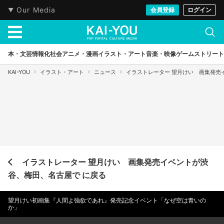
Our Media
会員登録
ログイン
本・文芸
情報化社会
アニメ・漫画
イラスト・アート
音楽・映像
ゲーム
ストリート
KAI-YOU
イラスト・アート
ニュース
イラストレーター 望月けい 画集発売
イラストレーター 望月けい 画集発売イベントが渋
谷、梅田、名古屋で に戻る
望月けい初画集『人間よ強欲であれ』発売記念イベント「なぜ空は青いの
か」