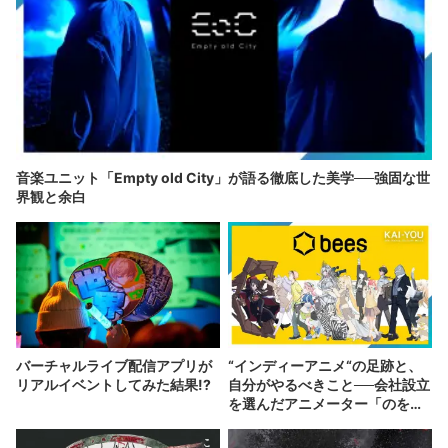
音楽ユニット「Empty old City」が語る徹底した美学──強固な世
界観と余白
バーチャルライブ配信アプリが
“インディーアニメ“の足跡と、
リアルイベントしてみた結果!?
自分がやるべきこと──会社設立
を選んだアニメーター「のを
か」の胸中