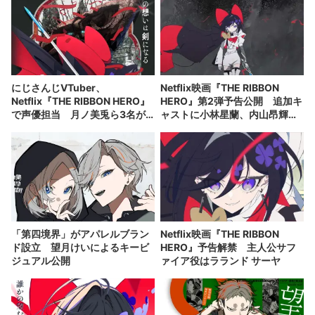
にじさんじVTuber、
Netflix映画『THE RIBBON
Netflix『THE RIBBON HERO』
HERO』第2弾予告公開 追加キ
で声優担当 月ノ美兎ら3名が
ャストに小林星蘭、内山昂輝、
出演
新谷真弓
「第四境界」がアパレルブラン
Netflix映画『THE RIBBON
ド設立 望月けいによるキービ
HERO』予告解禁 主人公サフ
ジュアル公開
ァイア役はラランド サーヤ