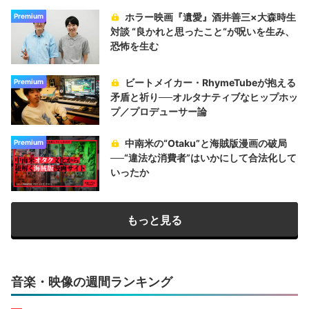
ホラー映画『遺愛』酒井善三×大森時生
Premium
対談 “良かれと思ったこと“が呪いを生み、
恐怖を生む
ビートメイカー・RhymeTubeが抱える
Premium
矛盾と祈り──オルタナティブなヒップホッ
プ／プロデューサー論
中南米の“Otaku”と海賊版漫画の破局
Premium
──“違法な消費者”はいかにして合法化して
いったか
もっと見る
音楽・映像の週間ランキング