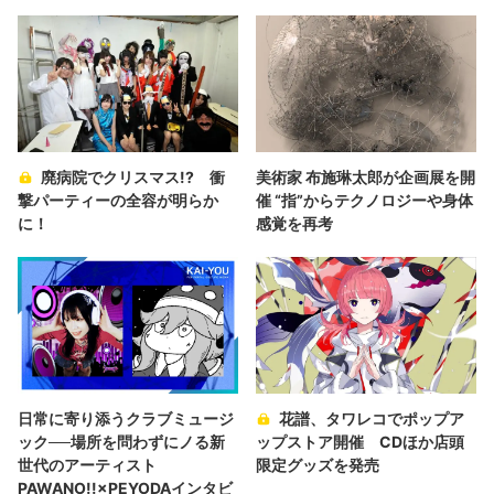
廃病院でクリスマス!? 衝
美術家 布施琳太郎が企画展を開
撃パーティーの全容が明らか
催 “指”からテクノロジーや身体
に！
感覚を再考
日常に寄り添うクラブミュージ
花譜、タワレコでポップア
ック──場所を問わずにノる新
ップストア開催 CDほか店頭
世代のアーティスト
限定グッズを発売
PAWANO!!×PEYODAインタビ