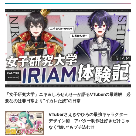
「女子研究大学」ニキ＆しろせんせーが語るVTuberの最適解 必
要なのは非日常より“イカレた奴”の日常
VTuberさえきやひろの最強キャラクター
デザイン術 アバター制作は好きだけじゃ
なく“嫌い”もブチ込む!?