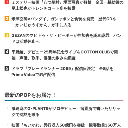
ミステリー映画『八つ墓村』場面写真が解禁 金田一耕助役の
尾上松也がトレンチコート姿を披露
米津玄師×バンダイ、ガシャポンと食玩を発売 歴代CDや
「かいじゅうずかん」が手に入る
GEZANのマヒトゥ・ザ・ピーポーが性加害を認め謝罪 バン
ドは活動休止へ
平野綾、デビュー25周年記念ライブをCOTTON CLUBで開
催 声優、歌手、俳優の歩みを網羅
ドラマ『ブレードランナー 2099』配信日決定 全8話を
Prime Videoで独占配信
最新のPOPをお届け！
舐達麻のG-PLANTSがソロデビュー 留置所で書いたリリッ
クで沈黙を破る
映画『ちいかわ』興行収入50億円を突破 観客動員350万人