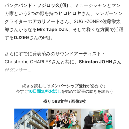
パンクバンド・
フジロッ久(仮)
、ミュージシャンとマン
ガ家という2つの顔を持つ
ヒロヒロヤ
さん、シンガーソン
グライターの
アカリノート
さん、SUGI-ZONE×佐藤栄太
郎さんからなる
Mix Tape DJ's
、そして様々な方面で活躍
する
DJ299
さんの9組。
さらにすでに発表済みのサウンドアーティスト・
Christophe CHARLESさんと共に、
Shirotan JOHN
さん
がダンサー...
続きを読むには
メンバーシップ登録
が必要です
今すぐ
10日間無料お試し
を始めて記事の続きを読もう
残り 583文字 / 画像3枚