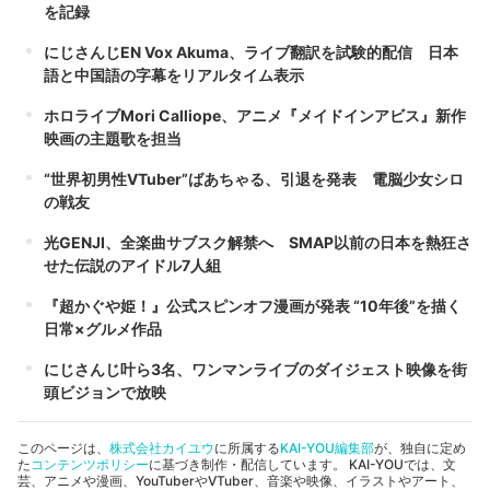
を記録
にじさんじEN Vox Akuma、ライブ翻訳を試験的配信 日本
語と中国語の字幕をリアルタイム表示
ホロライブMori Calliope、アニメ『メイドインアビス』新作
映画の主題歌を担当
“世界初男性VTuber”ばあちゃる、引退を発表 電脳少女シロ
の戦友
光GENJI、全楽曲サブスク解禁へ SMAP以前の日本を熱狂さ
せた伝説のアイドル7人組
『超かぐや姫！』公式スピンオフ漫画が発表 “10年後”を描く
日常×グルメ作品
にじさんじ叶ら3名、ワンマンライブのダイジェスト映像を街
頭ビジョンで放映
このページは、
株式会社カイユウ
に所属する
KAI-YOU編集部
が、独自に定め
た
コンテンツポリシー
に基づき制作・配信しています。 KAI-YOUでは、文
芸、アニメや漫画、YouTuberやVTuber、音楽や映像、イラストやアート、