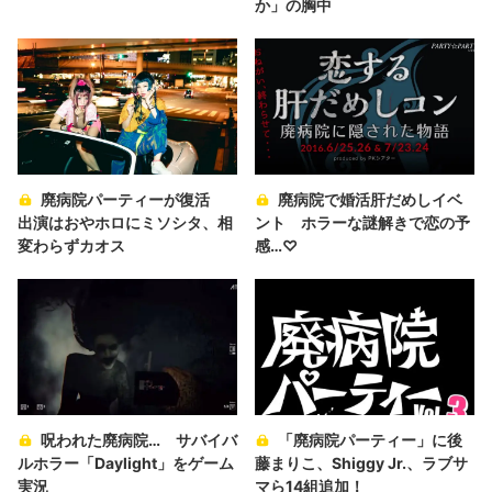
か」の胸中
廃病院パーティーが復活
廃病院で婚活肝だめしイベ
出演はおやホロにミソシタ、相
ント ホラーな謎解きで恋の予
変わらずカオス
感…♡
呪われた廃病院… サバイバ
「廃病院パーティー」に後
ルホラー「Daylight」をゲーム
藤まりこ、Shiggy Jr.、ラブサ
実況
マら14組追加！