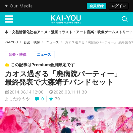
Our Media
会員登録
ログイン
本・文芸
情報化社会
アニメ・漫画
イラスト・アート
音楽・映像
ゲーム
ストリート
KAI-YOU
音楽・映像
ニュース
カオス過ぎる「廃病院パーティー」 最終発表
音楽・映像
ニュース
この記事はPremium会員限定です
カオス過ぎる「廃病院パーティー」
最終発表で大森靖子バンドセット
2014.08.14 12:00
2026.03.11 11:30
よしだゆうや
0
79