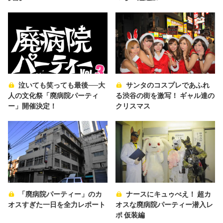
泣いても笑っても最後──大
サンタのコスプレであふれ
人の文化祭「廃病院パーティ
る渋谷の街を激写！ ギャル達の
ー」開催決定！
クリスマス
「廃病院パーティー」のカ
ナースにキュゥべえ！ 超カ
オスすぎた一日を全力レポート
オスな廃病院パーティー潜入レ
ポ 仮装編