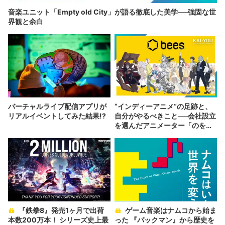
音楽ユニット「Empty old City」が語る徹底した美学──強固な世
界観と余白
バーチャルライブ配信アプリが
“インディーアニメ“の足跡と、
リアルイベントしてみた結果!?
自分がやるべきこと──会社設立
を選んだアニメーター「のを
か」の胸中
『鉄拳8』発売1ヶ月で出荷
ゲーム音楽はナムコから始ま
本数200万本！ シリーズ史上最
った 『パックマン』から歴史を