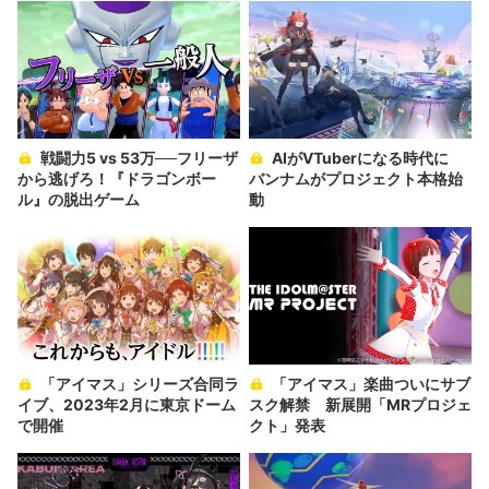
戦闘力5 vs 53万──フリーザ
AIがVTuberになる時代に
から逃げろ！『ドラゴンボー
バンナムがプロジェクト本格始
ル』の脱出ゲーム
動
「アイマス」シリーズ合同ラ
「アイマス」楽曲ついにサブ
イブ、2023年2月に東京ドーム
スク解禁 新展開「MRプロジェ
で開催
クト」発表