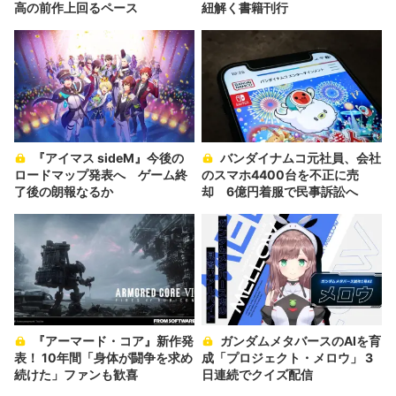
高の前作上回るペース
紐解く書籍刊行
『アイマス sideM』今後の
バンダイナムコ元社員、会社
ロードマップ発表へ ゲーム終
のスマホ4400台を不正に売
了後の朗報なるか
却 6億円着服で民事訴訟へ
『アーマード・コア』新作発
ガンダムメタバースのAIを育
表！ 10年間「身体が闘争を求め
成「プロジェクト・メロウ」 3
続けた」ファンも歓喜
日連続でクイズ配信