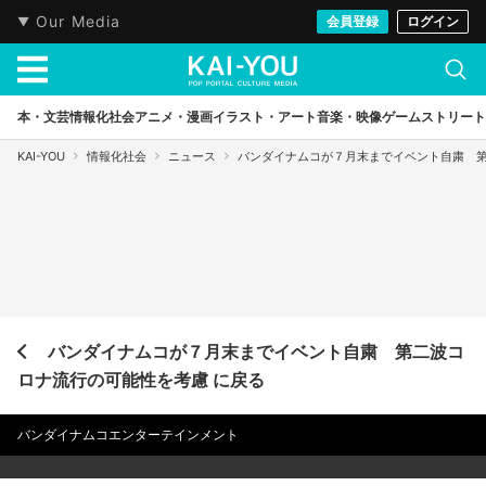
Our Media
会員登録
ログイン
本・文芸
情報化社会
アニメ・漫画
イラスト・アート
音楽・映像
ゲーム
ストリート
KAI-YOU
情報化社会
ニュース
バンダイナムコが７月末までイベント自粛 
バンダイナムコが７月末までイベント自粛 第二波コ
ロナ流行の可能性を考慮 に戻る
バンダイナムコエンターテインメント