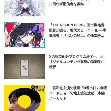
ル問わず配信者を募集
『THE RIBBON HERO』五十嵐祐貴
監督が語る、現代のヒーロー像──手
塚治虫『リボンの騎士』の衝撃を再
演する
Xの収益配分プログラム終了へ オ
リジナルコンテンツ重視の新制度に
移行
二宮和也主演の映画『8番出口』金曜
ロードショーで地上波初放送 本編
ノーカット