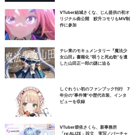
VTuber結城さくな、じん提供の初オ
リジナル曲公開 鮫升コモリもMV制
作に参加
テレ東のモキュメンタリー『魔法少
女山田』書籍化 “唄うと死ぬ歌”を遺
した山田正一郎の謎に迫る
しぐれうい初のファンブック刊行 7
年分の“事件簿”や歴代衣装、インタ
ビューを収録
VTuber碧依さくら、新事務所
「re;ALIZE」設立 実写／バーチャ