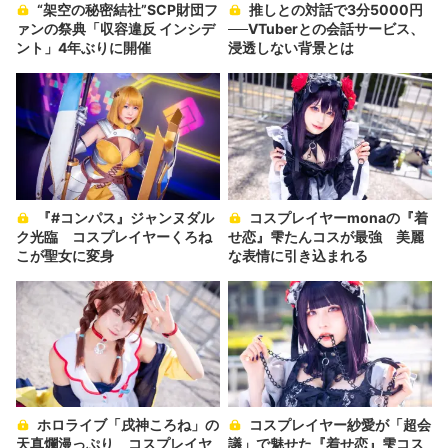
“架空の秘密結社”SCP財団フ
推しとの対話で3分5000円
ァンの祭典「収容違反 インシデ
──VTuberとの会話サービス、
ント」4年ぶりに開催
浸透しない背景とは
『#コンパス』ジャンヌダル
コスプレイヤーmonaの『着
ク光臨 コスプレイヤーくろね
せ恋』雫たんコスが最強 美麗
こが聖女に変身
な表情に引き込まれる
ホロライブ「戌神ころね」の
コスプレイヤー紗愛が「超会
天真爛漫っぷり コスプレイヤ
議」で魅せた『着せ恋』雫コス