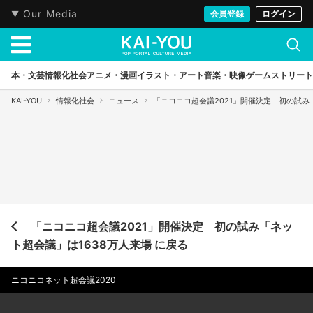
Our Media
会員登録
ログイン
本・文芸
情報化社会
アニメ・漫画
イラスト・アート
音楽・映像
ゲーム
ストリート
KAI-YOU
情報化社会
ニュース
「ニコニコ超会議2021」開催決定 初の試み
「ニコニコ超会議2021」開催決定 初の試み「ネッ
ト超会議」は1638万人来場 に戻る
ニコニコネット超会議2020