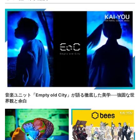
音楽ユニット「Empty old City」が語る徹底した美学──強固な世
界観と余白