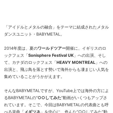
「アイドルとメタルの融合」をテーマに結成されたメタル
ダンスユニット・BABYMETAL。
2014年度は、夏の
ワールドツアー
開催に、イギリスのロ
ックフェス「
Sonisphere Festival UK
」への出演、そし
て、カナダのロックフェス「
HEAVY MONTREAL
」への
出演と、飛ぶ鳥を落とす勢いで海外からも凄まじい人気を
集めていることがうかがえます。
そんなBABYMETALですが、YouTube上では海外の方によ
るBABYMETALの“
○○してみた
”動画がいくつもアップさ
れています。そこで、今回はBABYMETALの代表曲とも呼
べる楽曲「
メギツネ
」を中心に、色んな“○○してみた”動