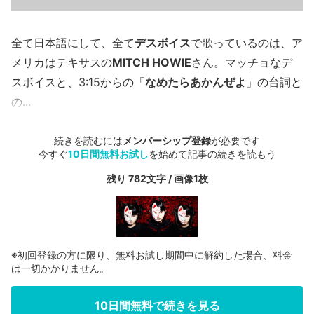
全て日本語にして、全て
デスボイス
で歌っているのは、ア
メリカはテキサスの
MITCH HOWIE
さん。マッチョなデ
スボイスと、3:15からの「
なめたらあかんぜよ
」の台詞と
の...
続きを読むには
メンバーシップ登録
が必要です
今すぐ
10日間無料お試し
を始めて記事の続きを読もう
残り 782文字 / 画像1枚
※初回登録の方に限り、無料お試し期間中に解約した場合、料金
は一切かかりません。
10日間無料で続きを見る