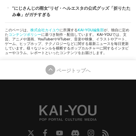
“にじさんじの雨女”リゼ・ヘルエスタの公式グッズ「折りたた
み傘」がガチすぎる
このページは、
株式会社カイユウ
に所属する
KAI-YOU編集部
が、独自に定め
た
コンテンツポリシー
に基づき制作・配信しています。 KAI-YOUでは、文
芸、アニメや漫画、YouTuberやVTuber、音楽や映像、イラストやアート、
ゲーム、ヒップホップ、テクノロジーなどに関する最新ニュースを毎日更新
しています。様々なジャンルを横断するポップカルチャーに関するインタビ
ューやコラム、レポートといったコンテンツをお届けします。
ページトップへ