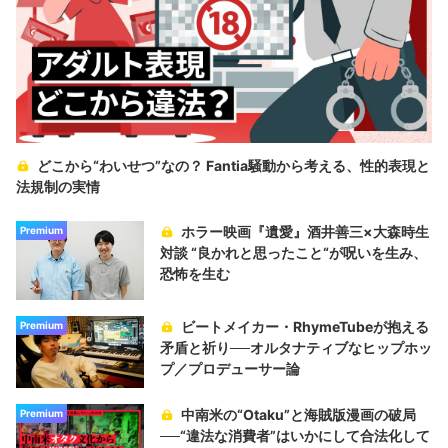
どこから“わいせつ”なの？ Fantia騒動から考える、性的表現と
法規制の実情
ホラー映画『遺愛』酒井善三×大森時生
Premium
対談 “良かれと思ったこと“が呪いを生み、
恐怖を生む
ビートメイカー・RhymeTubeが抱える
Premium
矛盾と祈り──オルタナティブなヒップホッ
プ／プロデューサー論
中南米の“Otaku”と海賊版漫画の破局
Premium
──“違法な消費者”はいかにして合法化して