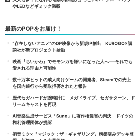
やLEDなどギミック満載
最新のPOPをお届け！
“存在しないアニメ”のOP映像から新規IP創出 KUROGO×講
談社が新プロジェクト始動
映画『ちいかわ』でモモンガを嫌いになった人へ──それでも
愛される理由と可能性
数十万本ヒットの成人向けゲームの開発者、Steamでの売上
を国内銀行から受取拒否されたと報告
歴代セガハードが腕時計に メガドライブ、セガサターン、ド
リームキャストを再現
AI音楽生成サービス「Suno」に著作権侵害の判決 ドイツの
権利管理団体が提訴
初音ミク×『マジック：ザ・ギャザリング』構築済みデッキ登