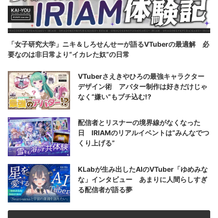
「女子研究大学」ニキ＆しろせんせーが語るVTuberの最適解 必
要なのは非日常より“イカレた奴”の日常
VTuberさえきやひろの最強キャラクター
デザイン術 アバター制作は好きだけじゃ
なく“嫌い”もブチ込む!?
配信者とリスナーの境界線がなくなった
日 IRIAMのリアルイベントは“みんなでつ
くり上げる”
KLabが生み出したAIのVTuber「ゆめみな
な」インタビュー あまりに人間らしすぎ
る配信者が語る夢