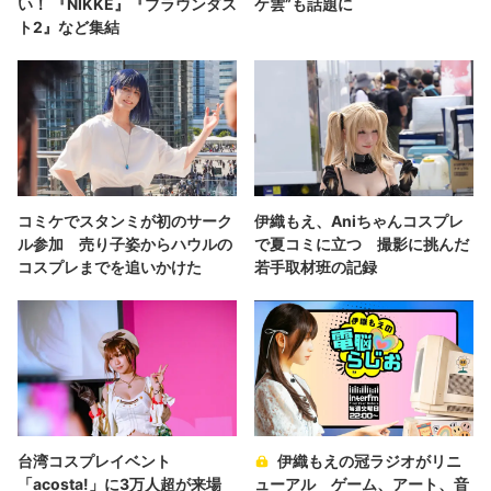
い！ 『NIKKE』『ブラウンダス
ケ雲”も話題に
ト2』など集結
コミケでスタンミが初のサーク
伊織もえ、Aniちゃんコスプレ
ル参加 売り子姿からハウルの
で夏コミに立つ 撮影に挑んだ
コスプレまでを追いかけた
若手取材班の記録
台湾コスプレイベント
伊織もえの冠ラジオがリニ
「acosta!」に3万人超が来場
ューアル ゲーム、アート、音