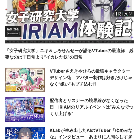
「女子研究大学」ニキ＆しろせんせーが語るVTuberの最適解 必
要なのは非日常より“イカレた奴”の日常
VTuberさえきやひろの最強キャラクター
デザイン術 アバター制作は好きだけじゃ
なく“嫌い”もブチ込む!?
配信者とリスナーの境界線がなくなった
日 IRIAMのリアルイベントは“みんなでつ
くり上げる”
KLabが生み出したAIのVTuber「ゆめみな
な」インタビュー あまりに人間らしすぎ