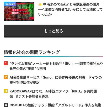
中南米の“Otaku”と海賊版漫画の破局
Premium
──“違法な消費者”はいかにして合法化して
いったか
もっと見る
情報化社会の週間ランキング
“ランダム商法”メーカー側も8割が「嫌い」──調査で権利元や
販売企業の“事情”も判明
AI音楽生成サービス「Suno」に著作権侵害の判決 ドイツの
権利管理団体が提訴
KADOKAWA×はてな、AI小説エディタ「RIKU」を共同開
発 βテスト参加者も募集
ChatGPTの性的チャット機能「アダルトモード」導入を無期