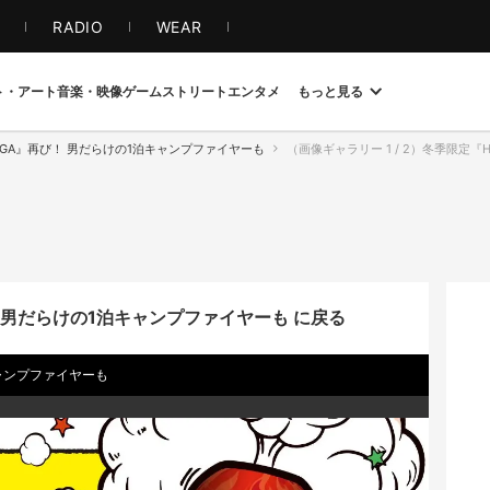
S
RADIO
WEAR
ト・アート
音楽・映像
ゲーム
ストリート
エンタメ
もっと見る
ENGA』再び！ 男だらけの1泊キャンプファイヤーも
（画像ギャラリー 1 / 2）冬季限定『
！ 男だらけの1泊キャンプファイヤーも に戻る
キャンプファイヤーも