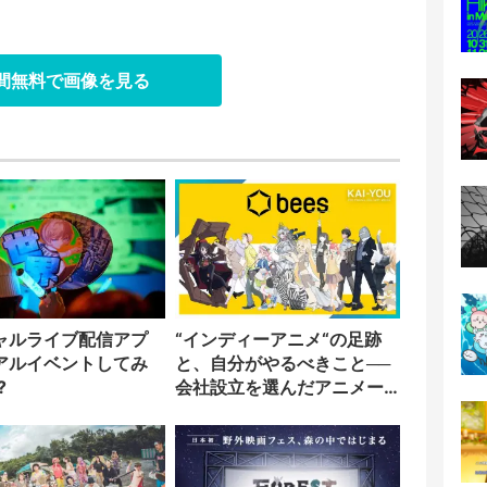
日間無料で画像を見る
ャルライブ配信アプ
“インディーアニメ“の足跡
アルイベントしてみ
と、自分がやるべきこと──
?
会社設立を選んだアニメー
ター「のをか」の胸中