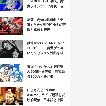
「NIGHT HIKE 幕張」第3
弾ラインナップ発表 吉
田夜世、KAIRUIほか40組
葛葉、Ayase提供曲「王
道」MV公開 “王”ゆえの苦
悩と葛藤を表現
舐達麻のG-PLANTSがソ
ロデビュー 留置所で書
いたリリックで沈黙を破
る
映画『ちいかわ』興行収
入50億円を突破 観客動
員350万人を記録
にじさんじEN Vox
Akuma、ライブ翻訳を試
験的配信 日本語と中国
語の字幕をリアルタイム