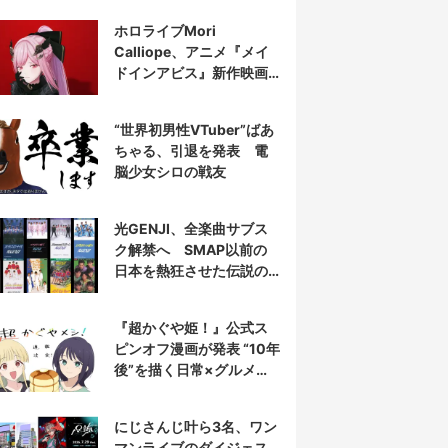
表示
ホロライブMori
Calliope、アニメ『メイ
ドインアビス』新作映画
の主題歌を担当
“世界初男性VTuber”ばあ
ちゃる、引退を発表 電
脳少女シロの戦友
光GENJI、全楽曲サブス
ク解禁へ SMAP以前の
日本を熱狂させた伝説の
アイドル7人組
『超かぐや姫！』公式ス
ピンオフ漫画が発表 “10年
後”を描く日常×グルメ作
品
にじさんじ叶ら3名、ワン
マンライブのダイジェス