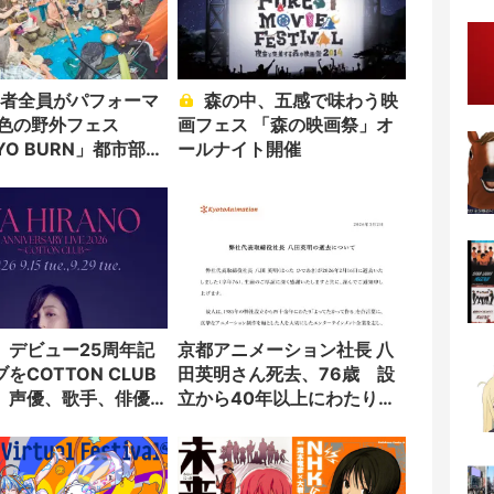
森の中、五感で味わう映
異色の野外フェス
画フェス 「森の映画祭」オ
YO BURN」都市部で
ールナイト開催
、デビュー25周年記
京都アニメーション社長 八
をCOTTON CLUB
田英明さん死去、76歳 設
 声優、歌手、俳優
立から40年以上にわたり会
を網羅
社を牽引