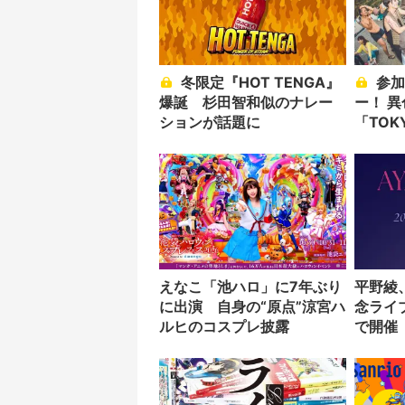
冬限定『HOT TENGA』
参加者全員がパフォーマ
爆誕 杉田智和似のナレー
ー！ 
ションが話題に
「TOK
開催
えなこ「池ハロ」に7年ぶり
平野綾
に出演 自身の“原点”涼宮ハ
念ライブ
ルヒのコスプレ披露
で開催
の歩み