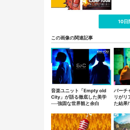
10
この画像の関連記事
音楽ユニット「Empty old
バーチ
City」が語る徹底した美学
リがリ
──強固な世界観と余白
た結果!