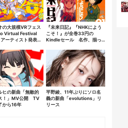
オの大規模VRフェス
『未来日記』『NHKによう
 Virtual Festival
こそ！』が全巻33円の
6」アーティスト発表
Kindleセール 名作、揃っ
ンゴ、儒烏風亭らで
てます
演
ルヒの新曲「無敵的
平野綾、11年ぶりにソロ名
ス！」MV公開 TV
義の新曲「evolutions」リ
了から16年
リース