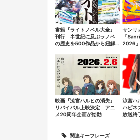
書籍『ライトノベル大全』
サンリ
刊行 半世紀に及ぶラノベ
「Sanrio
の歴史を500作品から紐解
202
く
周央サ
んら出
映画『涼宮ハルヒの消失』
涼宮ハ
リバイバル上映決定 アニ
ハピネ
メ20周年企画が始動
放送終
関連キーフレーズ