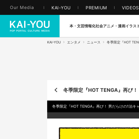
Our Media
KAI-YOU
PREMIUM
VIDEO
本・文芸
情報化社会
アニメ・漫画
イラス
KAI-YOU
エンタメ
ニュース
冬季限定『HOT T
冬季限定『HOT TENGA』再び
冬季限定『HOT TENGA』再び！ 男だらけの1泊