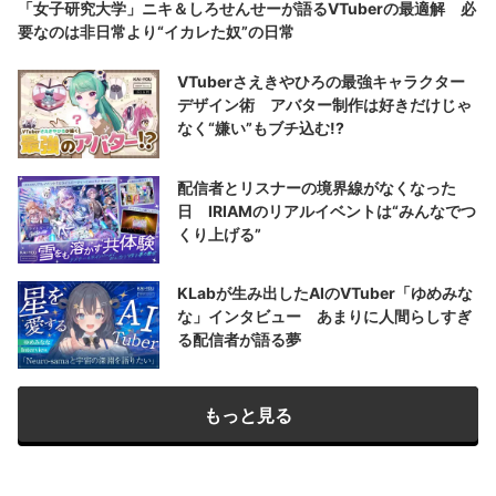
「女子研究大学」ニキ＆しろせんせーが語るVTuberの最適解 必
要なのは非日常より“イカレた奴”の日常
VTuberさえきやひろの最強キャラクター
デザイン術 アバター制作は好きだけじゃ
なく“嫌い”もブチ込む!?
配信者とリスナーの境界線がなくなった
日 IRIAMのリアルイベントは“みんなでつ
くり上げる”
KLabが生み出したAIのVTuber「ゆめみな
な」インタビュー あまりに人間らしすぎ
る配信者が語る夢
もっと見る