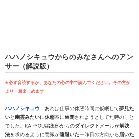
ハハノシキュウからのみなさんへのアン
サー（解説版）
※必ず音読するか、あなたの心の中で読んでください。その方が
より一層楽しめます
ハハノシキュウ
あれは仕事の休憩時間に仮眠して
夢見た
い
と
幽霊みたい
に
休憩
室に
幽閉
されようとしてた時のこと
でした。KAI-YOU編集部からの
ダイレクト
メールが
解決
法
を求めるように意識が
遠退いた
一昨日の方向から
届いた