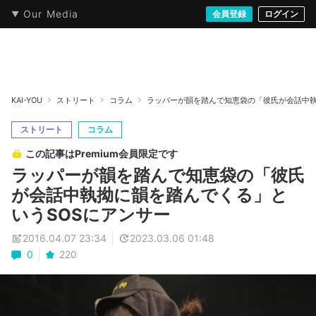
Our Media
本・文芸
情報化社会
アニメ・漫画
イラスト・アート
音楽・映像
会員登録
ゲーム
ログイン
ストリート
KAI-YOU
ストリート
コラム
ラッパーが韻を踏んで知恵袋の「彼氏が会話中執
ストリート
コラム
この記事はPremium会員限定です
ラッパーが韻を踏んで知恵袋の「彼氏
が会話中執拗に韻を踏んでくる」と
いうSOSにアンサー
2016.04.07 23:34
2023.03.06 01:48
0
220