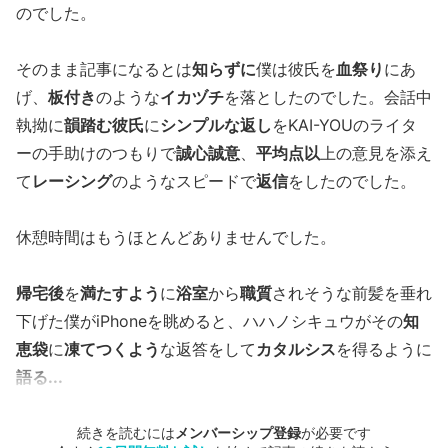
のでした。
そのまま記事になるとは
知らずに
僕は彼氏を
血祭り
にあ
げ、
板付き
のような
イカヅチ
を落としたのでした。会話中
執拗に
韻踏む彼氏
に
シンプルな返し
をKAI-YOUのライタ
ーの手助けのつもりで
誠心誠意
、
平均点以
上の意見を添え
て
レーシング
のようなスピードで
返信
をしたのでした。
休憩時間はもうほとんどありませんでした。
帰宅後
を
満たすよう
に
浴室
から
職質
されそうな前髪を垂れ
下げた僕がiPhoneを眺めると、ハハノシキュウがその
知
恵袋
に
凍てつくよう
な返答をして
カタルシス
を得るように
語る...
続きを読むには
メンバーシップ登録
が必要です