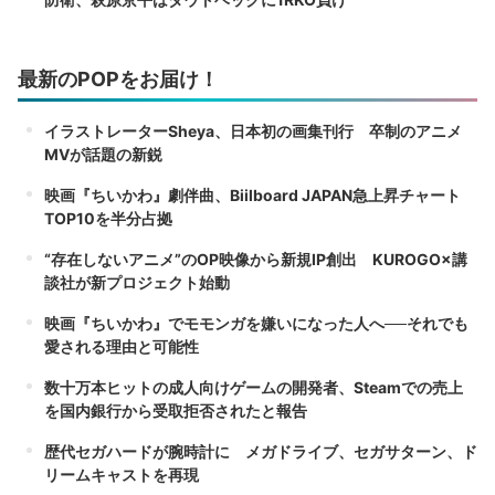
最新のPOPをお届け！
イラストレーターSheya、日本初の画集刊行 卒制のアニメ
MVが話題の新鋭
映画『ちいかわ』劇伴曲、Biilboard JAPAN急上昇チャート
TOP10を半分占拠
“存在しないアニメ”のOP映像から新規IP創出 KUROGO×講
談社が新プロジェクト始動
映画『ちいかわ』でモモンガを嫌いになった人へ──それでも
愛される理由と可能性
数十万本ヒットの成人向けゲームの開発者、Steamでの売上
を国内銀行から受取拒否されたと報告
歴代セガハードが腕時計に メガドライブ、セガサターン、ド
リームキャストを再現