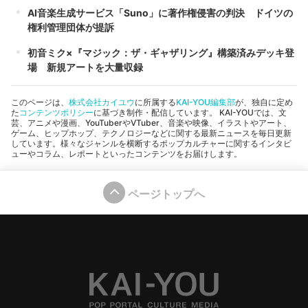
AI音楽生成サービス「Suno」に著作権侵害の判決 ドイツの
権利管理団体が提訴
初音ミク×『マジック：ザ・ギャザリング』構築済みデッキ登
場 新規アートを大量収録
このページは、
株式会社カイユウ
に所属する
KAI-YOU編集部
が、独自に定め
た
コンテンツポリシー
に基づき制作・配信しています。 KAI-YOUでは、文
芸、アニメや漫画、YouTuberやVTuber、音楽や映像、イラストやアート、
ゲーム、ヒップホップ、テクノロジーなどに関する最新ニュースを毎日更新
しています。様々なジャンルを横断するポップカルチャーに関するインタビ
ューやコラム、レポートといったコンテンツをお届けします。
ページトップへ