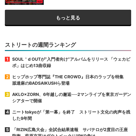
もっと見る
ストリートの週間ランキング
SOUL＇d OUTが“入門者向け”アルバムをリリース 「ウェカピ
ポ」はじめ13曲収録
ヒップホップ専門誌『THE CROWD』日本のラップを特集
舐達麻のBADSAIKUSHら登場
AKLO×ZORN、6年越しの邂逅──2マンライブを東京ガーデン
シアターで開催
ニートtokyoが「第一幕」を終了 ストリート文化の肉声を残
した9年間
「RIZIN広島大会」全試合結果速報 サバテロが2度目の王座
防衛、萩原京平はダウトベックに1RKO負け