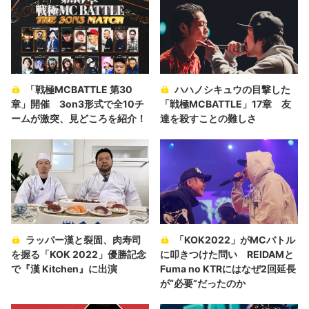
「戦極MCBATTLE 第30
ハハノシキュウの目撃した
章」開催 3on3形式で全10チ
「戦極MCBATTLE」17章 友
ームが激突、見どころを紹介！
達を殺すことの難しさ
ラッパー漢と裂固、肉寿司
「KOK2022」がMCバトル
を握る「KOK 2022」優勝記念
に叩きつけた問い REIDAMと
で『漢 Kitchen』に出演
Fuma no KTRにはなぜ2回延長
が“必要”だったのか