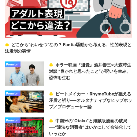
どこから“わいせつ”なの？ Fantia騒動から考える、性的表現と
法規制の実情
ホラー映画『遺愛』酒井善三×大森時生
Premium
対談 “良かれと思ったこと“が呪いを生み、
恐怖を生む
ビートメイカー・RhymeTubeが抱える
Premium
矛盾と祈り──オルタナティブなヒップホッ
プ／プロデューサー論
中南米の“Otaku”と海賊版漫画の破局
Premium
──“違法な消費者”はいかにして合法化して
いったか