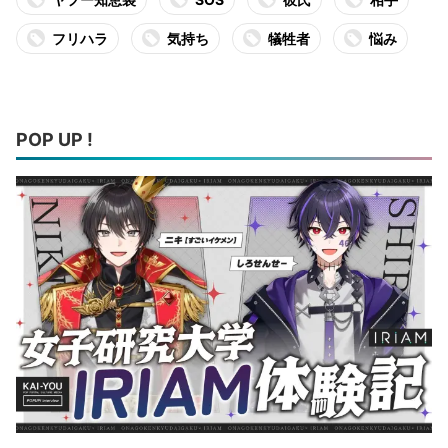
フリハラ
気持ち
犠牲者
悩み
POP UP !