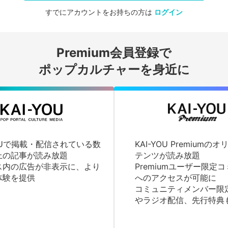
すでにアカウントをお持ちの方は
ログイン
会員登録する
Premium会員登録で
ログインする
ポップカルチャーを身近に
YOUで掲載・配信されている数
KAI-YOU Premium
上の記事が読み放題
テンツが読み放題
ス内の広告が非表示に、より
Premiumユーザー限定
体験を提供
へのアクセスが可能に
コミュニティメンバー限
やラジオ配信、先行特典