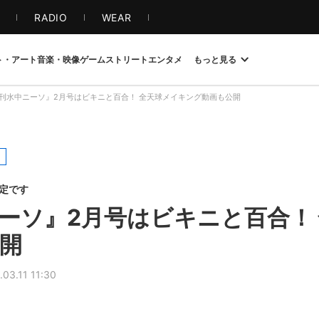
S
RADIO
WEAR
ト・アート
音楽・映像
ゲーム
ストリート
エンタメ
もっと見る
刊水中ニーソ』2月号はビキニと百合！ 全天球メイキング動画も公開
限定です
ーソ』2月号はビキニと百合！
開
.03.11 11:30