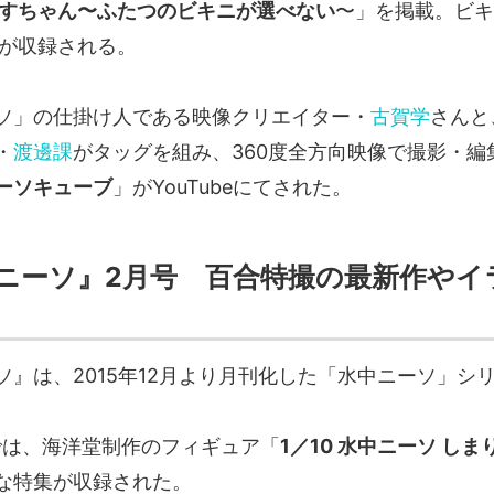
りすちゃん〜ふたつのビキニが選べない
〜」を掲載。ビキ
点が収録される。
ソ」の仕掛け人である映像クリエイター・
古賀学
さんと
・
渡邊課
がタッグを組み、360度全方向映像で撮影・編
ーソキューブ
」がYouTubeにてされた。
ニーソ』2月号 百合特撮の最新作やイ
ソ』は、2015年12月より月刊化した「水中ニーソ」シ
では、海洋堂制作のフィギュア「
1／10 水中ニーソ し
な特集が収録された。