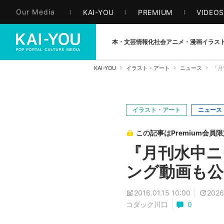
Our Media
KAI-YOU
PREMIUM
VIDEO
本・文芸
情報化社会
アニメ・漫画
イラス
KAI-YOU
イラスト・アート
ニュース
『月
イラスト・アート
ニュース
この記事はPremium会員
『月刊水中ニ
ング動画も公
2016.01.15 10:00
2026
コダック川口
0