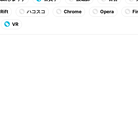
Rift
ハコスコ
Chrome
Opera
Fi
VR