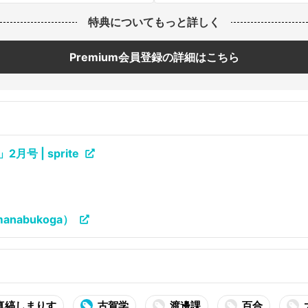
特典についてもっと詳しく
Premium会員登録の詳細はこちら
号 | sprite
anabukoga）
真縞しまりす
古賀学
渡邊課
百合