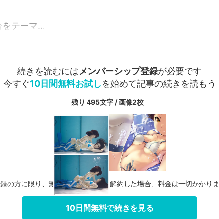
をテーマ...
続きを読むには
メンバーシップ登録
が必要です
今すぐ
10日間無料お試し
を始めて記事の続きを読もう
残り 495文字 / 画像2枚
登録の方に限り、無料お試し期間中に解約した場合、料金は一切かかり
10日間無料で続きを見る