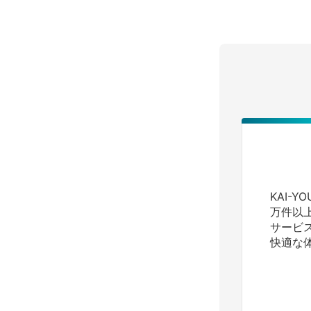
KAI-
万件以
サービ
快適な