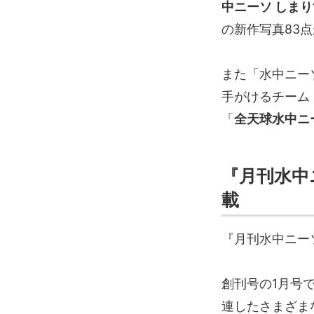
中ニーソ しま
の新作写真83
また「水中ニー
手がけるチーム
「
全天球水中ニ
『月刊水中
載
『月刊水中ニー
創刊号の1月号
連したさまざま