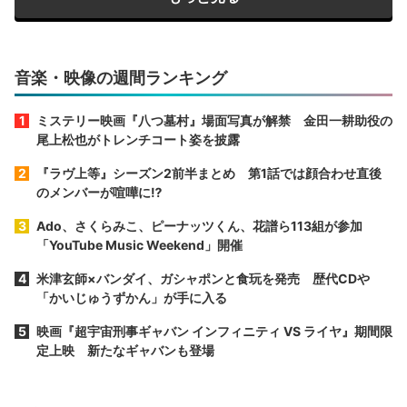
音楽・映像の週間ランキング
ミステリー映画『八つ墓村』場面写真が解禁 金田一耕助役の
尾上松也がトレンチコート姿を披露
『ラヴ上等』シーズン2前半まとめ 第1話では顔合わせ直後
のメンバーが喧嘩に⁉︎
Ado、さくらみこ、ピーナッツくん、花譜ら113組が参加
「YouTube Music Weekend」開催
米津玄師×バンダイ、ガシャポンと食玩を発売 歴代CDや
「かいじゅうずかん」が手に入る
映画『超宇宙刑事ギャバン インフィニティ VS ライヤ』期間限
定上映 新たなギャバンも登場