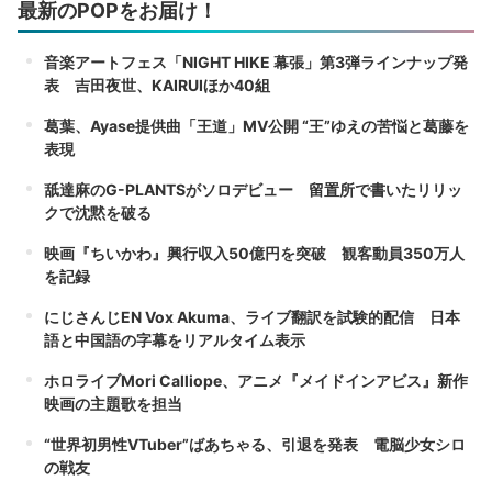
最新のPOPをお届け！
音楽アートフェス「NIGHT HIKE 幕張」第3弾ラインナップ発
表 吉田夜世、KAIRUIほか40組
葛葉、Ayase提供曲「王道」MV公開 “王”ゆえの苦悩と葛藤を
表現
舐達麻のG-PLANTSがソロデビュー 留置所で書いたリリッ
クで沈黙を破る
映画『ちいかわ』興行収入50億円を突破 観客動員350万人
を記録
にじさんじEN Vox Akuma、ライブ翻訳を試験的配信 日本
語と中国語の字幕をリアルタイム表示
ホロライブMori Calliope、アニメ『メイドインアビス』新作
映画の主題歌を担当
“世界初男性VTuber”ばあちゃる、引退を発表 電脳少女シロ
の戦友