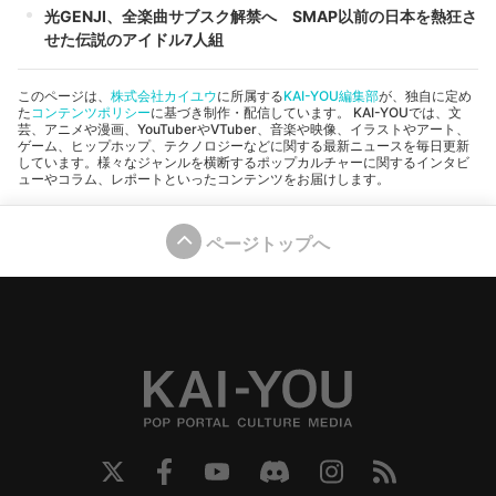
光GENJI、全楽曲サブスク解禁へ SMAP以前の日本を熱狂さ
せた伝説のアイドル7人組
このページは、
株式会社カイユウ
に所属する
KAI-YOU編集部
が、独自に定め
た
コンテンツポリシー
に基づき制作・配信しています。 KAI-YOUでは、文
芸、アニメや漫画、YouTuberやVTuber、音楽や映像、イラストやアート、
ゲーム、ヒップホップ、テクノロジーなどに関する最新ニュースを毎日更新
しています。様々なジャンルを横断するポップカルチャーに関するインタビ
ューやコラム、レポートといったコンテンツをお届けします。
ページトップへ