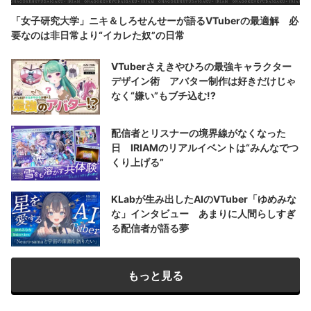
「女子研究大学」ニキ＆しろせんせーが語るVTuberの最適解 必
要なのは非日常より“イカレた奴”の日常
VTuberさえきやひろの最強キャラクター
デザイン術 アバター制作は好きだけじゃ
なく“嫌い”もブチ込む!?
配信者とリスナーの境界線がなくなった
日 IRIAMのリアルイベントは“みんなでつ
くり上げる”
KLabが生み出したAIのVTuber「ゆめみな
な」インタビュー あまりに人間らしすぎ
る配信者が語る夢
もっと見る