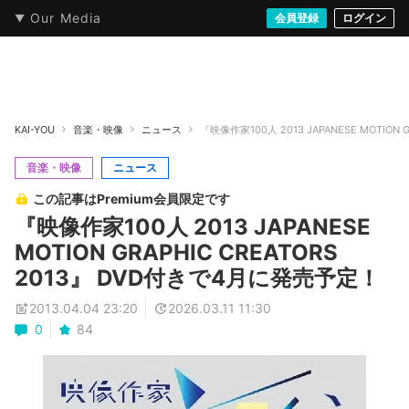
Our Media
本・文芸
情報化社会
アニメ・漫画
イラスト・アート
音楽・映像
会員登録
ゲーム
ログイン
ストリート
KAI-YOU
音楽・映像
ニュース
『映像作家100人 2013 JAPANESE MOTION
音楽・映像
ニュース
この記事はPremium会員限定です
『映像作家100人 2013 JAPANESE
MOTION GRAPHIC CREATORS
2013』 DVD付きで4月に発売予定！
2013.04.04 23:20
2026.03.11 11:30
0
84