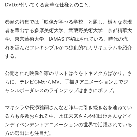
DVDが付いてくる豪華な仕様とのこと。
巻頭の特集では「映像が学べる学校」と題し、様々な表現
者を輩出する多摩美術大学、武蔵野美術大学、京都精華大
学、東京藝術大学、IAMASで実践されている、時代の流
れを汲んだフレキシブルかつ独創的なカリキュラムを紹介
する。
公開された映像作家のリストは今をトキメク方ばかり。さ
らに、テレビCMからMV、手描きアニメーションまでジ
ャンルボーダレスのラインナップはまさにポップ。
マキシラや長添雅嗣さんなど昨年に引き続き名を連ねてい
る方も多数おられる中、水江未来さんや和田淳さんなどイ
ンディペンデントアニメーションの世界で活躍されている
方の選出にも注目だ。