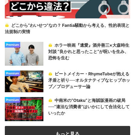
どこから“わいせつ”なの？ Fantia騒動から考える、性的表現と
法規制の実情
ホラー映画『遺愛』酒井善三×大森時生
Premium
対談 “良かれと思ったこと“が呪いを生み、
恐怖を生む
ビートメイカー・RhymeTubeが抱える
Premium
矛盾と祈り──オルタナティブなヒップホッ
プ／プロデューサー論
中南米の“Otaku”と海賊版漫画の破局
Premium
──“違法な消費者”はいかにして合法化して
いったか
もっと見る