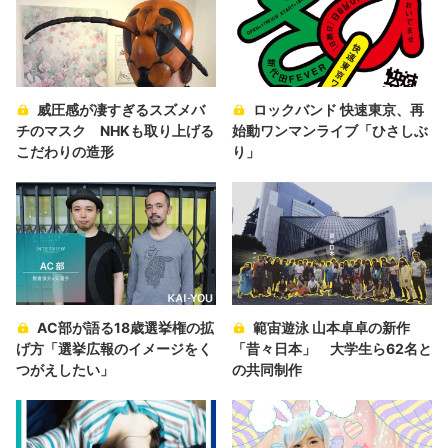
威圧感が凄すぎるスズメバ
ロックバンド 快速東京、再
チのマスク NHKも取り上げる
始動ワンマンライブ「ひさしぶ
こだわりの造形
り」
AC部が語る18歳選挙権の拡
範宙遊泳 山本卓卓の新作
げ方「選挙広報のイメージをく
「昔々日本」 大学生ら62名と
つがえしたい」
の共同制作