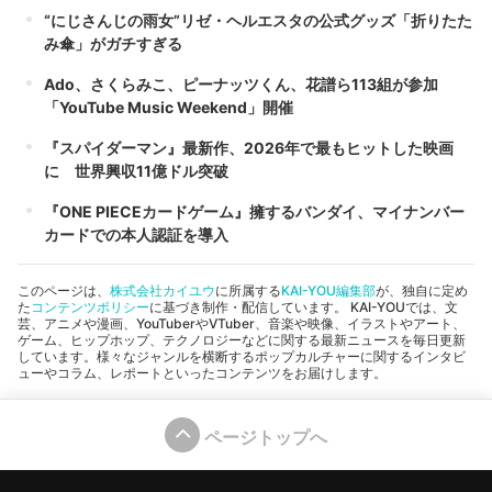
“にじさんじの雨女”リゼ・ヘルエスタの公式グッズ「折りたた
み傘」がガチすぎる
Ado、さくらみこ、ピーナッツくん、花譜ら113組が参加
「YouTube Music Weekend」開催
『スパイダーマン』最新作、2026年で最もヒットした映画
に 世界興収11億ドル突破
『ONE PIECEカードゲーム』擁するバンダイ、マイナンバー
カードでの本人認証を導入
このページは、
株式会社カイユウ
に所属する
KAI-YOU編集部
が、独自に定め
た
コンテンツポリシー
に基づき制作・配信しています。 KAI-YOUでは、文
芸、アニメや漫画、YouTuberやVTuber、音楽や映像、イラストやアート、
ゲーム、ヒップホップ、テクノロジーなどに関する最新ニュースを毎日更新
しています。様々なジャンルを横断するポップカルチャーに関するインタビ
ューやコラム、レポートといったコンテンツをお届けします。
ページトップへ