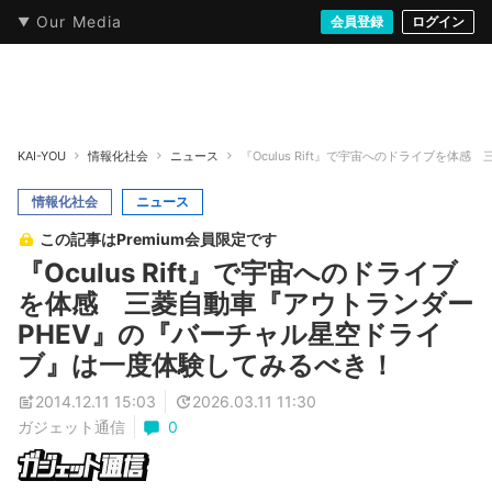
Our Media
本・文芸
情報化社会
アニメ・漫画
イラスト・アート
音楽・映像
会員登録
ゲーム
ログイン
ストリート
KAI-YOU
情報化社会
ニュース
『Oculus Rift』で宇宙へのドライブを
情報化社会
ニュース
この記事はPremium会員限定です
『Oculus Rift』で宇宙へのドライブ
を体感 三菱自動車『アウトランダー
PHEV』の『バーチャル星空ドライ
ブ』は一度体験してみるべき！
2014.12.11 15:03
2026.03.11 11:30
ガジェット通信
0