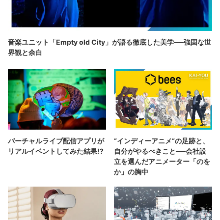
音楽ユニット「Empty old City」が語る徹底した美学──強固な世
界観と余白
バーチャルライブ配信アプリが
“インディーアニメ“の足跡と、
リアルイベントしてみた結果!?
自分がやるべきこと──会社設
立を選んだアニメーター「のを
か」の胸中