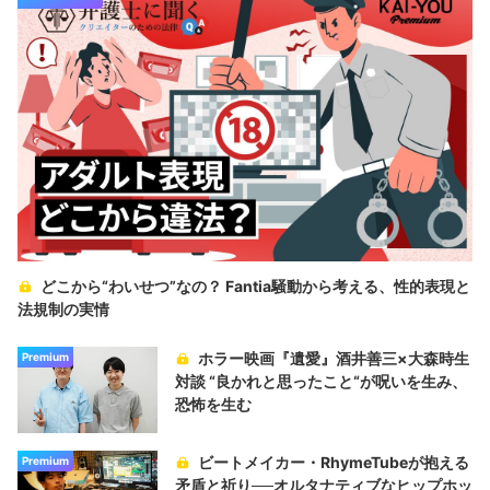
どこから“わいせつ”なの？ Fantia騒動から考える、性的表現と
法規制の実情
ホラー映画『遺愛』酒井善三×大森時生
Premium
対談 “良かれと思ったこと“が呪いを生み、
恐怖を生む
ビートメイカー・RhymeTubeが抱える
Premium
矛盾と祈り──オルタナティブなヒップホッ