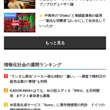
プ／プロデューサー論
中南米の“Otaku”と海賊版漫画の破局
Premium
──“違法な消費者”はいかにして合法化して
いったか
もっと見る
情報化社会の週間ランキング
“ランダム商法”メーカー側も8割が「嫌い」──調査で権利元や
販売企業の“事情”も判明
KADOKAWA×はてな、AI小説エディタ「RIKU」を共同開
発 βテスト参加者も募集
AI音楽生成サービス「Suno」に著作権侵害の判決 ドイツの
権利管理団体が提訴