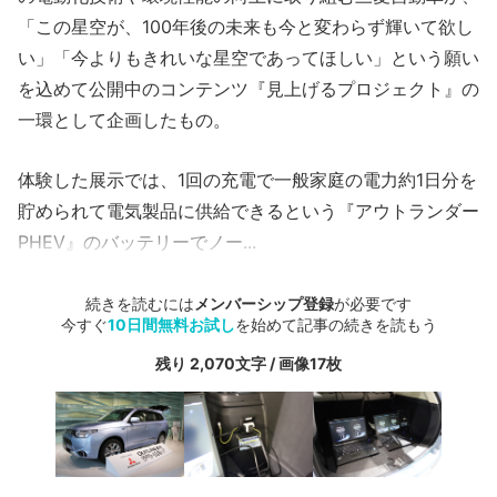
「この星空が、100年後の未来も今と変わらず輝いて欲し
い」「今よりもきれいな星空であってほしい」という願い
を込めて公開中のコンテンツ『見上げるプロジェクト』の
一環として企画したもの。
体験した展示では、1回の充電で一般家庭の電力約1日分を
貯められて電気製品に供給できるという『アウトランダー
PHEV』のバッテリーでノー...
続きを読むには
メンバーシップ登録
が必要です
今すぐ
10日間無料お試し
を始めて記事の続きを読もう
残り 2,070文字 / 画像17枚