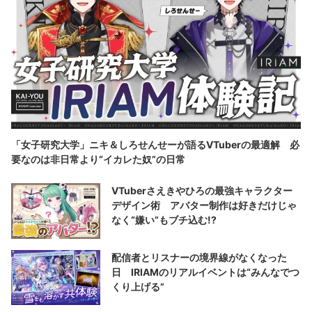
「女子研究大学」ニキ＆しろせんせーが語るVTuberの最適解 必
要なのは非日常より“イカレた奴”の日常
VTuberさえきやひろの最強キャラクター
デザイン術 アバター制作は好きだけじゃ
なく“嫌い”もブチ込む!?
配信者とリスナーの境界線がなくなった
日 IRIAMのリアルイベントは“みんなでつ
くり上げる”