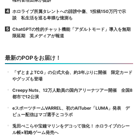
ホロライブ所属タレントへの誹謗中傷、1投稿150万円で示
談 私生活を巡る卑猥な憶測も
ChatGPTの性的チャット機能「アダルトモード」導入を無期
限延期 英メディアが報道
最新のPOPをお届け！
「ずとまよTCG」の公式大会、約3年ぶりに開催 限定カード
やグッズも登場
Creepy Nuts、12万人動員の国内アリーナツアー開催 全国8
都市で12公演
eスポーツチームVARREL、初のAITuber「LUMA」発表 デ
ビュー配信はマゴ選手とコラボ
兎田ぺこらや宝鐘マリンをデコって強化！ ホロライブのシー
ル帳×戦略ゲーム発売へ