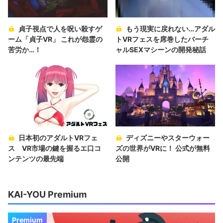
貞子視点で人を呪い殺すゲ
もう現実に戻れない…アダル
ーム「貞子VR」 これが怨霊の
トVRフェスを席巻したバーチ
苦労か…！
ャルSEXマシーンの開発秘話
日本初のアダルトVRフェ
ディズニーやスターウォー
ス VR市場の鍵を握るエ口コ
ズの世界がVRに！ 公式が無料
ンテンツの最先端
公開
KAI-YOU Premium
Premium