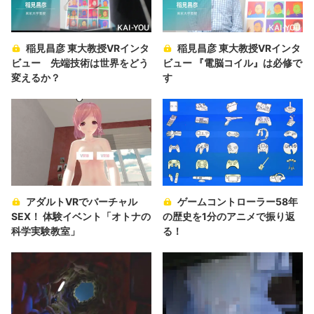
稲見昌彦 東大教授VRインタ
稲見昌彦 東大教授VRインタ
ビュー 先端技術は世界をどう
ビュー 『電脳コイル』は必修で
変えるか？
す
アダルトVRでバーチャル
ゲームコントローラー58年
SEX！ 体験イベント「オトナの
の歴史を1分のアニメで振り返
科学実験教室」
る！