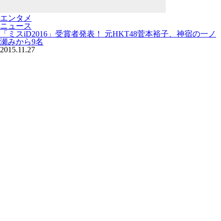
エンタメ
ニュース
「ミスiD2016」受賞者発表！ 元HKT48菅本裕子、神宿の一ノ
瀬みから9名
2015.11.27