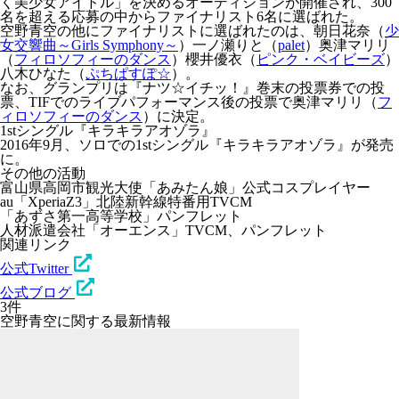
く美少女アイドル」を決めるオーディションが開催され、300
名を超える応募の中からファイナリスト6名に選ばれた。
空野青空の他にファイナリストに選ばれたのは、朝日花奈（
少
女交響曲～Girls Symphony～
）一ノ瀬りと（
palet
）奥津マリリ
（
フィロソフィーのダンス
）櫻井優衣（
ピンク・ベイビーズ
）
八木ひなた（
ぷちぱすぽ☆
）。
なお、グランプリは『ナツ☆イチッ！』巻末の投票券での投
票、TIFでのライブパフォーマンス後の投票で奥津マリリ（
フ
ィロソフィーのダンス
）に決定。
1stシングル『キラキラアオゾラ』
2016年9月、ソロでの1stシングル『
キラキラアオゾラ
』が発売
に。
その他の活動
富山県高岡市観光大使「あみたん娘」公式コスプレイヤー
au「XperiaZ3」北陸新幹線特番用TVCM
「あずさ第一高等学校」パンフレット
人材派遣会社「オーエンス」TVCM、パンフレット
関連リンク
公式Twitter
公式ブログ
3件
空野青空に関する最新情報