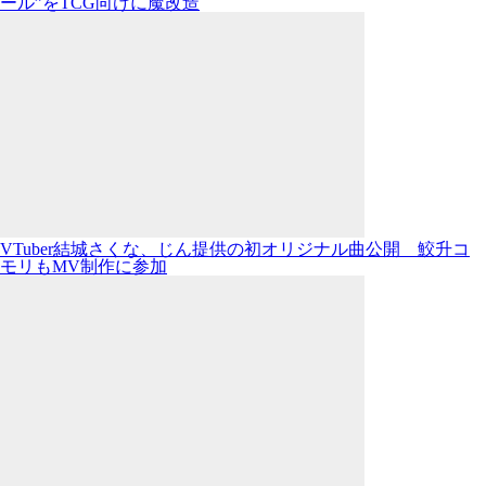
ール”をTCG向けに魔改造
VTuber結城さくな、じん提供の初オリジナル曲公開 鮫升コ
モリもMV制作に参加