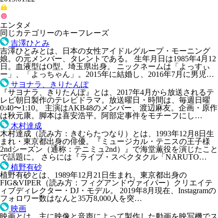
エンタメ
同じカテゴリーのキーフレーズ
吉澤ひとみ
吉澤ひとみとは、日本の女性アイドルグループ・モーニング
娘。の元メンバー、タレントである。 生年月日は1985年4月12
日。血液型はO型。埼玉県出身。 ニックネームは「よっすぃ
ー」、「よっちゃん」。2015年に結婚し、2016年7月に男児…
サヨナラ、きりたんぽ
『サヨナラ、きりたんぽ』とは、2017年4月から放送されるテ
レビ朝日製作のテレビドラマ。放送曜日・時間は、毎週日曜
0:40〜1:10。 主演はAKB48のメンバー、渡辺麻友。企画・原作
は秋元康。脚本は喜安浩平。阿部定事件をモチーフにし…
木村達成
木村達成（読み方：きむらたつなり）とは、1993年12月8日生
まれ・東京都出身の俳優。『ミュージカル・テニスの王子様
2ndシーズン（通称：テニミュ2nd）』で海堂薫役を演じたこと
で話題に。 さらには『ライブ・スペクタクル「NARUTO…
植野有砂
植野有砂とは、1989年12月21日生まれ、東京都出身の
FIG&VIPER（読み方：フィグアンドヴァイパー）クリエイテ
ィブディレクター・DJ・モデル。 2019年8月現在、Instagramの
フォロワー数はなんと35万8,000人を突…
映画
映画とは、主に映像と音声によって製作した動画を映写機でス