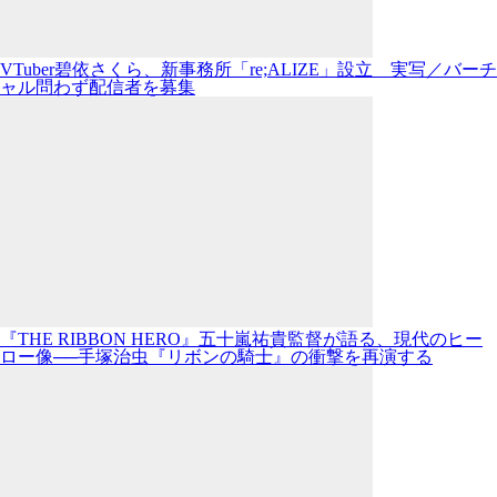
VTuber碧依さくら、新事務所「re;ALIZE」設立 実写／バーチ
ャル問わず配信者を募集
『THE RIBBON HERO』五十嵐祐貴監督が語る、現代のヒー
ロー像──手塚治虫『リボンの騎士』の衝撃を再演する