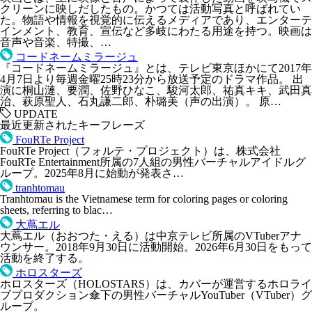
クリーンに映しだしたもの。かつては活動写真と呼ばれてい
た。物語や情報を視覚的に伝えるメディアであり、エンターテ
インメント、教育、宣伝など多岐にわたる用途を持つ。映画は
音声や音楽、特撮、…
コードネームミラージュ
『コードネームミラージュ』とは、テレビ東京ほかにて2017年
4月7日より毎週金曜25時23分から放送予定のドラマ作品。 出
演に桐山漣、要潤、佐野ひなこ、駿河太郎、祐真キキ、武田真
治、萩原聖人、石丸謙二郎、朴璐美（声の出演）。 原…
UPDATE
最近更新されたキーフレーズ
FouRTe Project
FouRTe Project（フォルテ・プロジェクト）は、株式会社
FouRTe Entertainment所属の7人組の男性バーチャルアイドルグ
ループ。2025年8月に始動が発表さ…
tranhtomau
Tranhtomau is the Vietnamese term for coloring pages or coloring
sheets, referring to blac…
大蔦エル
大蔦エル（おおつた・える）は中京テレビ所属のVTuberアナ
ウンサー。2018年9月30日に活動開始。2026年6月30日をもって
活動を終了する。
ホロスターズ
ホロスターズ（HOLOSTARS）は、カバーが運営するホロライ
ブプロダクション傘下の男性バーチャルYouTuber（VTuber）グ
ループ。