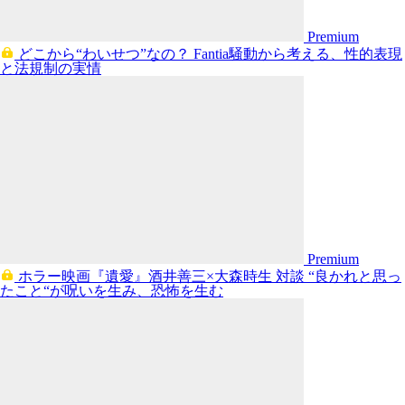
Premium
どこから“わいせつ”なの？ Fantia騒動から考える、性的表現
と法規制の実情
Premium
ホラー映画『遺愛』酒井善三×大森時生 対談 “良かれと思っ
たこと“が呪いを生み、恐怖を生む