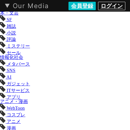
Our Media
会員登録
ログイン
KAI-YOU（カイユウ）- 世界と遊ぶポップカルチャーメディア
本・文芸
SF
雑誌
小説
評論
ミステリー
セール
情報化社会
メタバース
SNS
AI
ガジェット
ITサービス
アプリ
アニメ・漫画
WebToon
コスプレ
アニメ
漫画