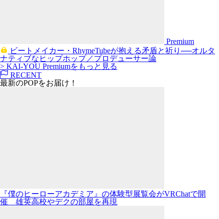
Premium
ビートメイカー・RhymeTubeが抱える矛盾と祈り──オルタ
ナティブなヒップホップ／プロデューサー論
> KAI-YOU Premiumをもっと見る
RECENT
最新のPOPをお届け！
『僕のヒーローアカデミア』の体験型展覧会がVRChatで開
催 雄英高校やデクの部屋を再現