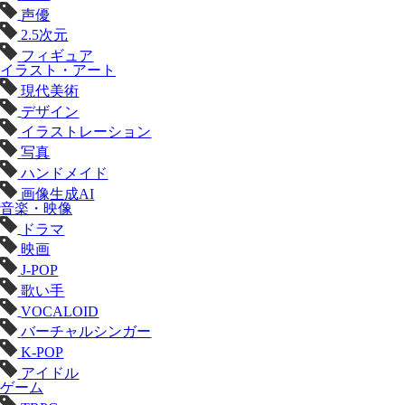
声優
2.5次元
フィギュア
イラスト・アート
現代美術
デザイン
イラストレーション
写真
ハンドメイド
画像生成AI
音楽・映像
ドラマ
映画
J-POP
歌い手
VOCALOID
バーチャルシンガー
K-POP
アイドル
ゲーム