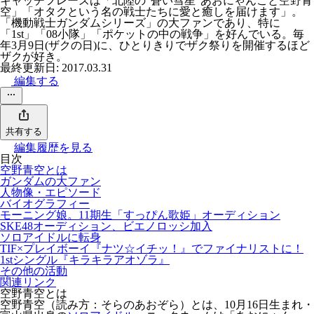
キャッチフレーズは「
北陸の"蒼い彗星"あおにゃんこと空野青
空
」「
オタクという名の戦士たちに愛と癒しを届けます
」。
「機動戦士ガンダムシリーズ」の大ファンであり、特に
「1st」「08小隊」「ポケットの中の戦争」を好んでいる。毎
年3月9日(ザクの日)に、ひとりきりでザク祭りを開催するほど
ザクが好き。
最終更新日: 2017.03.31
編集する
共有する
編集履歴を見る
目次
空野青空とは
ガンダムの大ファン
人物像・エピソード
バイオグラフィー
モーニング娘。11期生「すっぴん歌姫」オーディション
SKE48オーディション、ビエノロッシ加入
ソロアイドルに転身
TIF×プレイボーイ『ナツ☆イチッ！』でファイナリストに！
1stシングル『キラキラアオゾラ』
その他の活動
関連リンク
空野青空とは
空野青空
（読み方：そらのあおぞら）とは、10月16日生まれ・