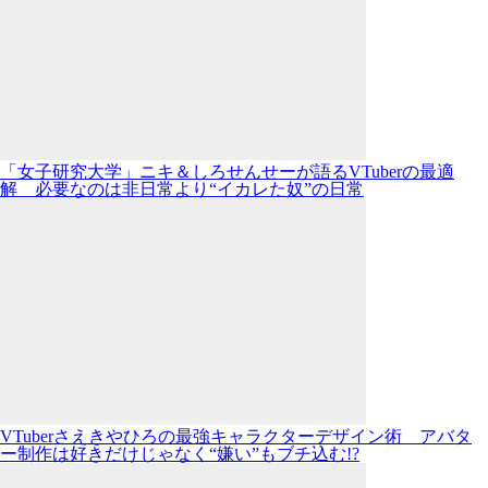
「女子研究大学」ニキ＆しろせんせーが語るVTuberの最適
解 必要なのは非日常より“イカレた奴”の日常
VTuberさえきやひろの最強キャラクターデザイン術 アバタ
ー制作は好きだけじゃなく“嫌い”もブチ込む!?