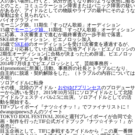
人の多い場所に行くと、気分が悪くなり欝のような状態に陥る
とのこと。コミュニケーション障害またはパニック障害の疑い
があるが、アイドルとしての物販やライブの最中にそのような
挙動は全く見られない。
バイオグラフィー
モーニング娘。11期生「すっぴん歌姫」オーディション
15歳で
モーニング娘。
11期生「すっぴん歌姫」オーディション
に応募。３次審査まで進むが最終審査の一歩手前で落選。
SKE48オーディション、ビエノロッシ加入
16歳で
SKE48
のオーディションを受け1次審査を通過するが、
以前より応募していた富山県ご当地アイドル・
ビエノロッシ
の
2期生オーディションに合格が決まったため辞退。ビエノロッ
シとしてデビューを果たす。
2014年7月頃までビエノロッシとして、芸能事務所・
41promotionに所属し活動。事務所の社長とトラブルになり、
自主的に脱退・契約解除をした。（トラブルの内容については
不明）
ソロアイドルに転身
その後、北陸のアイドル・
おやゆびプリンセス
のプロデューサ
ーから誘いを受け、2015年10月5日にソロアイドルとして北陸
アイドルフェスティバル2.5に出演。ソロアイドルとしての活
動を開始する。
TIF×プレイボーイ『ナツ☆イチッ！』でファイナリストに！
dwangojpnewsさんのツイート
TOKYO IDOL FESTIVAL 2016と週刊プレイボーイが合同で企
画・制作を行ったTIF公式ガイドブック『ナツ☆イチッ！』が
発売に。
目玉企画として、TIFに参戦するアイドルから「この夏一番輝