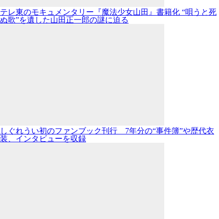
テレ東のモキュメンタリー『魔法少女山田』書籍化 “唄うと死
ぬ歌”を遺した山田正一郎の謎に迫る
しぐれうい初のファンブック刊行 7年分の“事件簿”や歴代衣
装、インタビューを収録