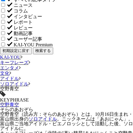
ニュース
コラム
インタビュー
レポート
レビュー
動画記事
ユーザー記事
KAI-YOU Premium
初期設定に戻す
検索する
KAI-YOU
キーフレーズ
エンタメ
文化
アイドル
ソロアイドル
空野青空
KEYPHRASE
空野青空
そらのあおぞら
空野青空
（読み方：そらのあおぞら）とは、10月16日生まれ・
富山県出身の
ソロアイドル
。ニックネームは「
あおにゃん
」。
富山県ご当地アイドル・
ビエノロッシ
として活動した後、ソロ
アイドルに。