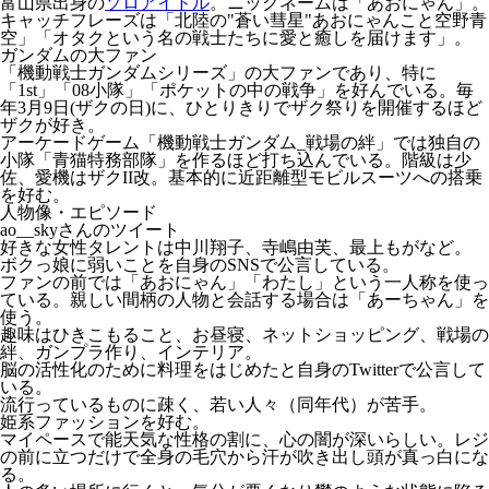
富山県出身の
ソロアイドル
。ニックネームは「
あおにゃん
」。
キャッチフレーズは「
北陸の"蒼い彗星"あおにゃんこと空野青
空
」「
オタクという名の戦士たちに愛と癒しを届けます
」。
ガンダムの大ファン
「機動戦士ガンダムシリーズ」の大ファンであり、特に
「1st」「08小隊」「ポケットの中の戦争」を好んでいる。毎
年3月9日(ザクの日)に、ひとりきりでザク祭りを開催するほど
ザクが好き。
アーケードゲーム「機動戦士ガンダム_戦場の絆」では独自の
小隊「青猫特務部隊」を作るほど打ち込んでいる。階級は少
佐、愛機はザクII改。基本的に近距離型モビルスーツへの搭乗
を好む。
人物像・エピソード
ao__skyさんのツイート
好きな女性タレントは中川翔子、寺嶋由芙、最上もがなど。
ボクっ娘に弱いことを自身のSNSで公言している。
ファンの前では「
あおにゃん
」「
わたし
」という一人称を使っ
ている。親しい間柄の人物と会話する場合は「
あーちゃん
」を
使う。
趣味はひきこもること、お昼寝、ネットショッピング、戦場の
絆、ガンプラ作り、インテリア。
脳の活性化のために料理をはじめたと自身のTwitterで公言して
いる。
流行っているものに疎く、若い人々（同年代）が苦手。
姫系ファッションを好む。
マイペースで能天気な性格の割に、心の闇が深いらしい。レジ
の前に立つだけで全身の毛穴から汗が吹き出し頭が真っ白にな
る。