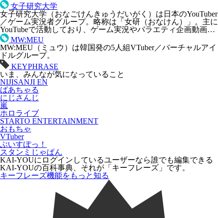
女子研究大学
女子研究大学（おなごけんきゅうだいがく）は日本のYouTuber
／ゲーム実況者グループ。略称は「女研（おなけん）」。主に
YouTubeで活動しており、ゲーム実況やバラエティ企画動画…
MW:MEU
MW:MEU（ミュウ）は韓国発の5人組VTuber／バーチャルアイ
ドルグループ。
KEYPHRASE
いま、みんなが気になっていること
NIJISANJI EN
ばあちゃる
にじさんじ
嵐
ホロライブ
STARTO ENTERTAINMENT
おもちゃ
VTuber
ぶいすぽっ！
スタンミじゃぱん
KAI-YOUにログインしているユーザーなら
誰でも
編集できる
KAI-YOUの百科事典、それが「
キーフレーズ
」です。
キーフレーズ機能をもっと知る