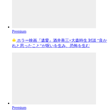
Premium
ホラー映画『遺愛』酒井善三×大森時生 対談 “良か
れと思ったこと“が呪いを生み、恐怖を生む
Premium