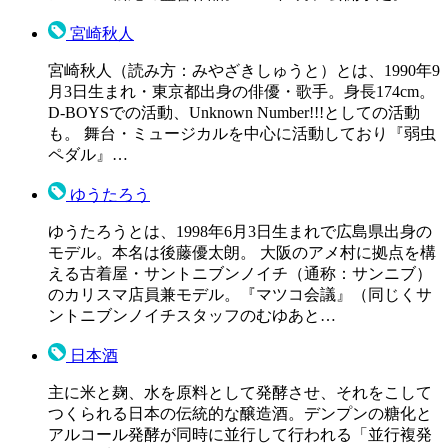
宮崎秋人
宮崎秋人（読み方：みやざきしゅうと）とは、1990年9
月3日生まれ・東京都出身の俳優・歌手。身長174cm。
D-BOYSでの活動、Unknown Number!!!としての活動
も。 舞台・ミュージカルを中心に活動しており『弱虫
ペダル』…
ゆうたろう
ゆうたろうとは、1998年6月3日生まれで広島県出身の
モデル。本名は後藤優太朗。 大阪のアメ村に拠点を構
える古着屋・サントニブンノイチ（通称：サンニブ）
のカリスマ店員兼モデル。『マツコ会議』（同じくサ
ントニブンノイチスタッフのむゆあと…
日本酒
主に米と麹、水を原料として発酵させ、それをこして
つくられる日本の伝統的な醸造酒。デンプンの糖化と
アルコール発酵が同時に並行して行われる「並行複発