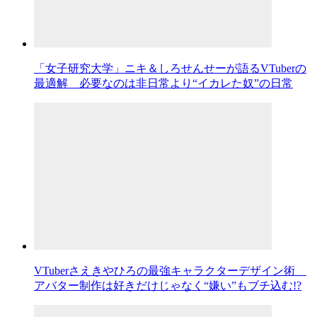
「女子研究大学」ニキ＆しろせんせーが語るVTuberの
最適解 必要なのは非日常より“イカレた奴”の日常
VTuberさえきやひろの最強キャラクターデザイン術
アバター制作は好きだけじゃなく“嫌い”もブチ込む!?