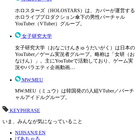
ホロスターズ（HOLOSTARS）は、カバーが運営する
ホロライブプロダクション傘下の男性バーチャル
YouTuber（VTuber）グループ。
女子研究大学
女子研究大学（おなごけんきゅうだいがく）は日本の
YouTuber／ゲーム実況者グループ。略称は「女研（お
なけん）」。主にYouTubeで活動しており、ゲーム実
況やバラエティ企画動画…
MW:MEU
MW:MEU（ミュウ）は韓国発の5人組VTuber／バーチ
ャルアイドルグループ。
KEYPHRASE
いま、みんなが気になっていること
NIJISANJI EN
ばあちゃる