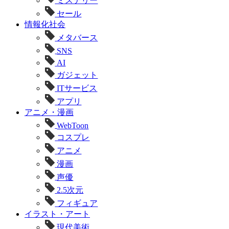
ミステリー
セール
情報化社会
メタバース
SNS
AI
ガジェット
ITサービス
アプリ
アニメ・漫画
WebToon
コスプレ
アニメ
漫画
声優
2.5次元
フィギュア
イラスト・アート
現代美術