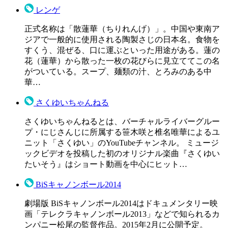
レンゲ
正式名称は「散蓮華（ちりれんげ）」。中国や東南ア
ジアで一般的に使用される陶製さじの日本名。食物を
すくう、混ぜる、口に運ぶといった用途がある。蓮の
花（蓮華）から散った一枚の花びらに見立ててこの名
がついている。スープ、麺類の汁、とろみのある中
華…
さくゆいちゃんねる
さくゆいちゃんねるとは、バーチャルライバーグルー
プ・にじさんじに所属する笹木咲と椎名唯華によるユ
ニット「さくゆい」のYouTubeチャンネル。 ミュージ
ックビデオを投稿した初のオリジナル楽曲『さくゆい
たいそう』はショート動画を中心にヒット…
BiSキャノンボール2014
劇場版 BiSキャノンボール2014はドキュメンタリー映
画「テレクラキャノンボール2013」などで知られるカ
ンパニー松尾の監督作品。2015年2月に公開予定。