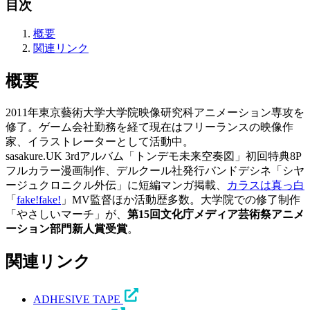
目次
概要
関連リンク
概要
2011年東京藝術大学大学院映像研究科アニメーション専攻を
修了。ゲーム会社勤務を経て現在はフリーランスの映像作
家、イラストレーターとして活動中。
sasakure.UK 3rdアルバム「トンデモ未来空奏図」初回特典8P
フルカラー漫画制作、デルクール社発行バンドデシネ「シヤ
ージュクロニクル外伝」に短編マンガ掲載、
カラスは真っ白
「
fake!fake!
」MV監督ほか活動歴多数。大学院での修了制作
「やさしいマーチ」が、
第15回文化庁メディア芸術祭アニメ
ーション部門新人賞受賞
。
関連リンク
ADHESIVE TAPE