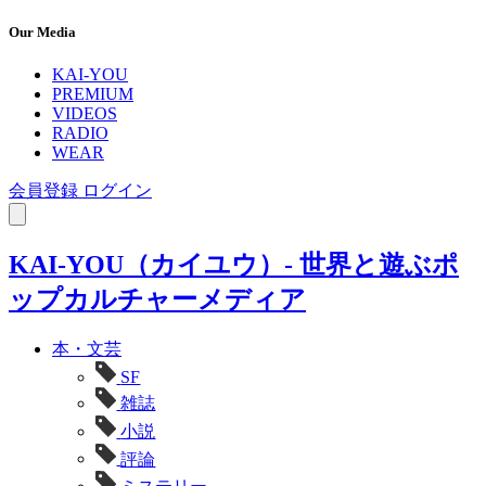
Our Media
KAI-YOU
PREMIUM
VIDEOS
RADIO
WEAR
会員登録
ログイン
KAI-YOU（カイユウ）- 世界と遊ぶポ
ップカルチャーメディア
本・文芸
SF
雑誌
小説
評論