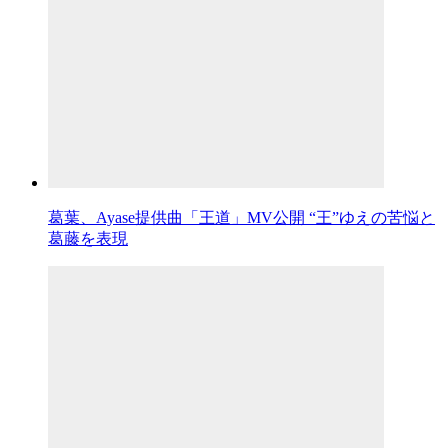
葛葉、Ayase提供曲「王道」MV公開 “王”ゆえの苦悩と
葛藤を表現