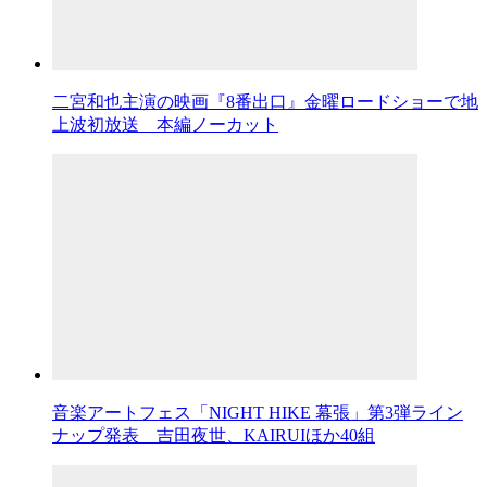
二宮和也主演の映画『8番出口』金曜ロードショーで地
上波初放送 本編ノーカット
音楽アートフェス「NIGHT HIKE 幕張」第3弾ライン
ナップ発表 吉田夜世、KAIRUIほか40組