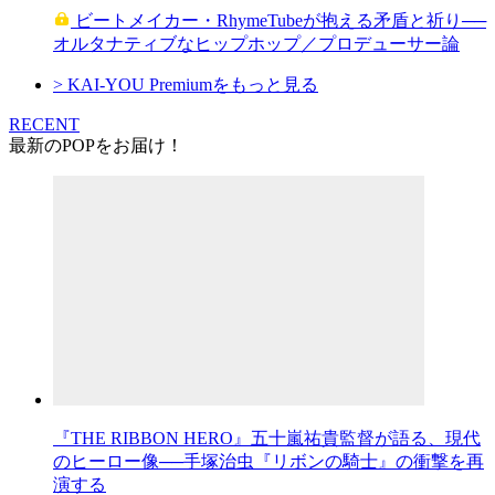
ビートメイカー・RhymeTubeが抱える矛盾と祈り──
オルタナティブなヒップホップ／プロデューサー論
> KAI-YOU Premiumをもっと見る
RECENT
最新のPOPをお届け！
『THE RIBBON HERO』五十嵐祐貴監督が語る、現代
のヒーロー像──手塚治虫『リボンの騎士』の衝撃を再
演する