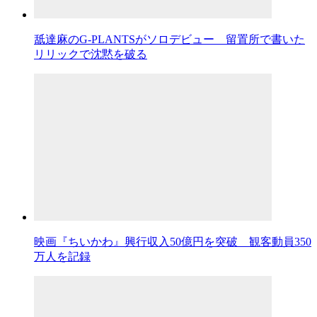
舐達麻のG-PLANTSがソロデビュー 留置所で書いた
リリックで沈黙を破る
映画『ちいかわ』興行収入50億円を突破 観客動員350
万人を記録