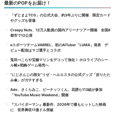
最新のPOPをお届け！
「ずとまよTCG」の公式大会、約3年ぶりに開催 限定カード
やグッズも登場
Creepy Nuts、12万人動員の国内アリーナツアー開催 全国8
都市で12公演
eスポーツチームVARREL、初のAITuber「LUMA」発表 デ
ビュー配信はマゴ選手とコラボ
兎田ぺこらや宝鐘マリンをデコって強化！ ホロライブのシー
ル帳×戦略ゲーム発売へ
“にじさんじの雨女”リゼ・ヘルエスタの公式グッズ「折りたた
み傘」がガチすぎる
Ado、さくらみこ、ピーナッツくん、花譜ら113組が参加
「YouTube Music Weekend」開催
『スパイダーマン』最新作、2026年で最もヒットした映画
に 世界興収11億ドル突破