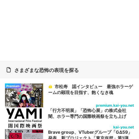
さまざまな恐怖の表現を探る
市松寿ゞ謡インタビュー 最強ホラーゲ
Premium
ームの顕現を目指す、飽くなき魂
premium.kai-you.net
「行方不明展」「恐怖心展」の株式会社
闇、ホラー専門の国際映画祭を立ち上げ
kai-you.net
Brave group、VTuberグループ「GΔ59」
発表 新プロジェクト「東京仮想」第1弾