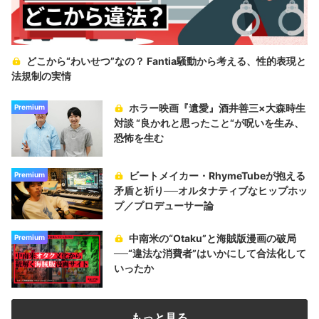
どこから“わいせつ”なの？ Fantia騒動から考える、性的表現と
法規制の実情
ホラー映画『遺愛』酒井善三×大森時生
Premium
対談 “良かれと思ったこと“が呪いを生み、
恐怖を生む
ビートメイカー・RhymeTubeが抱える
Premium
矛盾と祈り──オルタナティブなヒップホッ
プ／プロデューサー論
中南米の“Otaku”と海賊版漫画の破局
Premium
──“違法な消費者”はいかにして合法化して
いったか
もっと見る