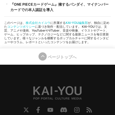
『ONE PIECEカードゲーム』擁するバンダイ、マイナンバー
カードでの本人認証を導入
このページは、
株式会社カイユウ
に所属する
KAI-YOU編集部
が、独自に定め
た
コンテンツポリシー
に基づき制作・配信しています。 KAI-YOUでは、文
芸、アニメや漫画、YouTuberやVTuber、音楽や映像、イラストやアート、
ゲーム、ヒップホップ、テクノロジーなどに関する最新ニュースを毎日更新
しています。様々なジャンルを横断するポップカルチャーに関するインタビ
ューやコラム、レポートといったコンテンツをお届けします。
ページトップへ