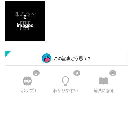
6
images
この記事どう思う？
2
0
1
ポップ！
わかりやすい
勉強になる