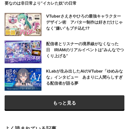
要なのは非日常より“イカレた奴”の日常
VTuberさえきやひろの最強キャラクター
デザイン術 アバター制作は好きだけじゃ
なく“嫌い”もブチ込む!?
配信者とリスナーの境界線がなくなった
日 IRIAMのリアルイベントは“みんなでつ
くり上げる”
KLabが生み出したAIのVTuber「ゆめみな
な」インタビュー あまりに人間らしすぎ
る配信者が語る夢
もっと見る
よく読まれている記事