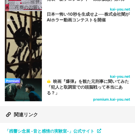
kai-you.net
日本一怖い10秒を生成せよ──株式会社闇が
AIホラー動画コンテストを開催
kai-you.net
映画『爆弾』を観た元刑事に聞いてみた
Premium
「犯人と取調室での頭脳戦って本当にあ
る？」
premium.kai-you.net
関連リンク
「残響シ念展 -音と感情の実験室-」公式サイト