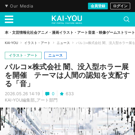
Our Media
会員登録
ログイン
本・文芸
情報化社会
アニメ・漫画
イラスト・アート
音楽・映像
ゲーム
ストリート
KAI-YOU
イラスト・アート
ニュース
パルコ×株式会社 闇、没入型ホラー展
イラスト・アート
ニュース
パルコ×株式会社 闇、没入型ホラー展
を開催 テーマは人間の認知を支配す
る「音」
2026.05.26 14:19
0
633
KAI-YOU編集部_アート部門