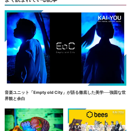
音楽ユニット「Empty old City」が語る徹底した美学──強固な世
界観と余白