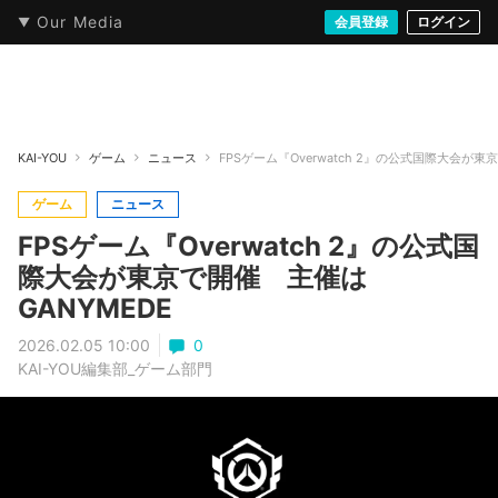
Our Media
本・文芸
情報化社会
アニメ・漫画
イラスト・アート
音楽・映像
会員登録
ゲーム
ログイン
ストリート
KAI-YOU
ゲーム
ニュース
FPSゲーム『Overwatch 2』の公式国際大会が東
ゲーム
ニュース
FPSゲーム『Overwatch 2』の公式国
際大会が東京で開催 主催は
GANYMEDE
2026.02.05 10:00
0
KAI-YOU編集部_ゲーム部門