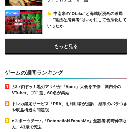
中南米の“Otaku”と海賊版漫画の破局
Premium
──“違法な消費者”はいかにして合法化して
いったか
もっと見る
ゲームの週間ランキング
ぶいすぽっ！黒刃アリヤが『Apex』大会を主催 国内外の
VTuber、プロ選手60名が集結
トレカ鑑定サービス「PSA」を利用者が提訴 結果のバラつき
や収益構造を問題視
eスポーツチーム「DetonatioN FocusMe」創設者 梅崎伸幸さ
ん、43歳で死去