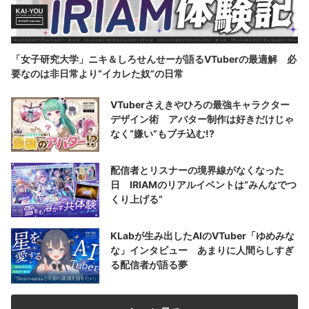
「女子研究大学」ニキ＆しろせんせーが語るVTuberの最適解 必
要なのは非日常より“イカレた奴”の日常
VTuberさえきやひろの最強キャラクター
デザイン術 アバター制作は好きだけじゃ
なく“嫌い”もブチ込む!?
配信者とリスナーの境界線がなくなった
日 IRIAMのリアルイベントは“みんなでつ
くり上げる”
KLabが生み出したAIのVTuber「ゆめみな
な」インタビュー あまりに人間らしすぎ
る配信者が語る夢