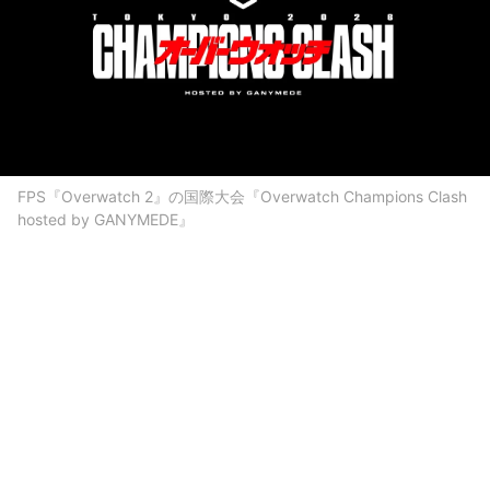
FPS『Overwatch 2』の国際大会『Overwatch Champions Clash
hosted by GANYMEDE』