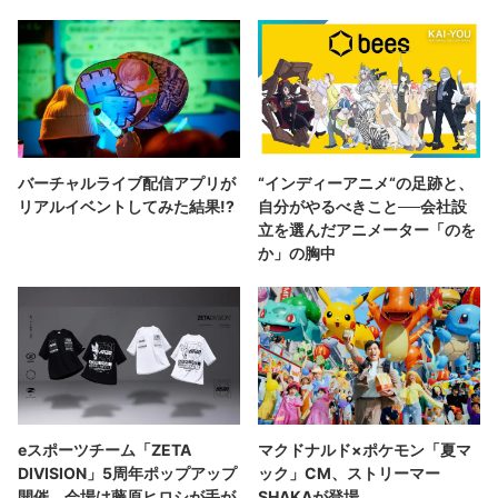
バーチャルライブ配信アプリが
“インディーアニメ“の足跡と、
リアルイベントしてみた結果!?
自分がやるべきこと──会社設
立を選んだアニメーター「のを
か」の胸中
eスポーツチーム「ZETA
マクドナルド×ポケモン「夏マ
DIVISION」5周年ポップアップ
ック」CM、ストリーマー
開催 会場は藤原ヒロシが手が
SHAKAが登場