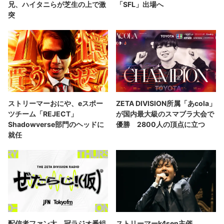
兄、ハイタニらが芝生の上で激
「SFL」出場へ
突
ストリーマーおにや、eスポー
ZETA DIVISION所属「あcola」
ツチーム「REJECT」
が国内最大級のスマブラ大会で
Shadowverse部門のヘッドに
優勝 2800人の頂点に立つ
就任
配信者ファン太、冠ラジオ番組
ストリーマーk4sen主催