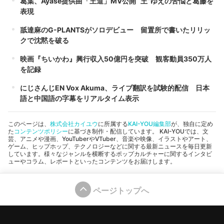
葛葉、Ayase提供曲「王道」MV公開 “王”ゆえの苦悩と葛藤を
表現
舐達麻のG-PLANTSがソロデビュー 留置所で書いたリリッ
クで沈黙を破る
映画『ちいかわ』興行収入50億円を突破 観客動員350万人
を記録
にじさんじEN Vox Akuma、ライブ翻訳を試験的配信 日本
語と中国語の字幕をリアルタイム表示
このページは、
株式会社カイユウ
に所属する
KAI-YOU編集部
が、独自に定め
た
コンテンツポリシー
に基づき制作・配信しています。 KAI-YOUでは、文
芸、アニメや漫画、YouTuberやVTuber、音楽や映像、イラストやアート、
ゲーム、ヒップホップ、テクノロジーなどに関する最新ニュースを毎日更新
しています。様々なジャンルを横断するポップカルチャーに関するインタビ
ューやコラム、レポートといったコンテンツをお届けします。
ページトップへ