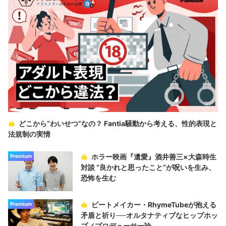
どこから“わいせつ”なの？ Fantia騒動から考える、性的表現と
法規制の実情
ホラー映画『遺愛』酒井善三×大森時生
Premium
対談 “良かれと思ったこと“が呪いを生み、
恐怖を生む
ビートメイカー・RhymeTubeが抱える
Premium
矛盾と祈り──オルタナティブなヒップホッ
プ／プロデューサー論