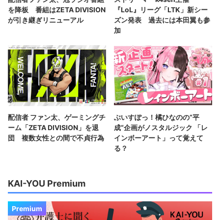
を降板 番組はZETA DIVISION
『LoL』リーグ「LTK」新シー
が引き継ぎリニューアル
ズン発表 過去には本田翼も参
加
配信者 ファン太、ゲーミングチ
ぶいすぽっ！橘ひなのの“平
ーム「ZETA DIVISION」を退
成“企画がノスタルジック 「レ
団 複数女性との間で不貞行為
インボーアート」って覚えて
る？
KAI-YOU Premium
Premium