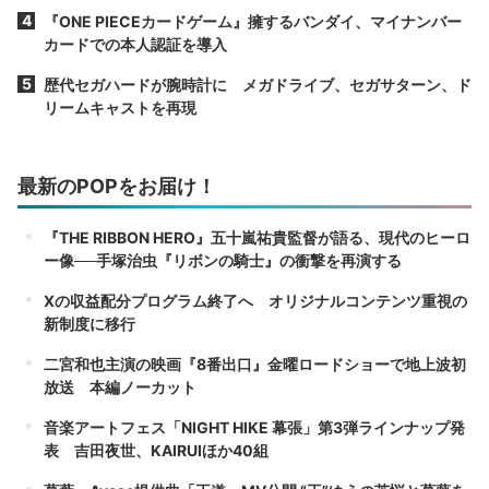
『ONE PIECEカードゲーム』擁するバンダイ、マイナンバー
カードでの本人認証を導入
歴代セガハードが腕時計に メガドライブ、セガサターン、ド
リームキャストを再現
最新のPOPをお届け！
『THE RIBBON HERO』五十嵐祐貴監督が語る、現代のヒーロ
ー像──手塚治虫『リボンの騎士』の衝撃を再演する
Xの収益配分プログラム終了へ オリジナルコンテンツ重視の
新制度に移行
二宮和也主演の映画『8番出口』金曜ロードショーで地上波初
放送 本編ノーカット
音楽アートフェス「NIGHT HIKE 幕張」第3弾ラインナップ発
表 吉田夜世、KAIRUIほか40組