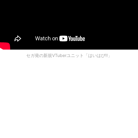
セガ発の新規VTuberユニット「はいはぴ!!」