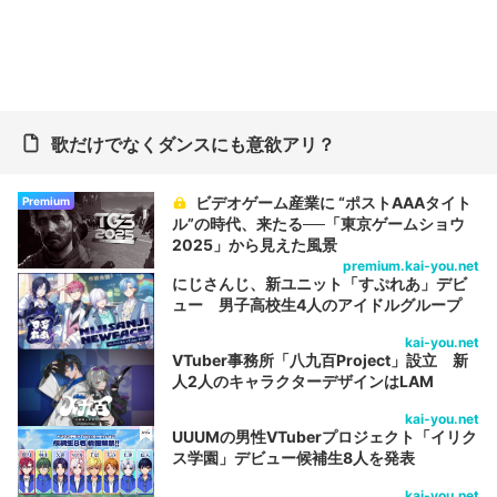
歌だけでなくダンスにも意欲アリ？
ビデオゲーム産業に “ポストAAAタイト
Premium
ル”の時代、来たる──「東京ゲームショウ
2025」から見えた風景
premium.kai-you.net
にじさんじ、新ユニット「すぷれあ」デビ
ュー 男子高校生4人のアイドルグループ
kai-you.net
VTuber事務所「八九百Project」設立 新
人2人のキャラクターデザインはLAM
kai-you.net
UUUMの男性VTuberプロジェクト「イリク
ス学園」デビュー候補生8人を発表
kai-you.net