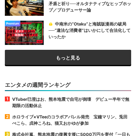
矛盾と祈り──オルタナティブなヒップホッ
プ／プロデューサー論
中南米の“Otaku”と海賊版漫画の破局
Premium
──“違法な消費者”はいかにして合法化して
いったか
もっと見る
エンタメの週間ランキング
VTuber巳澄はお、熊本地震で自宅が倒壊 デビュー半年で無
期限の活動休止
ホロライブ×VTeeのコラボアパレル発売 宝鐘マリン、兎田
ぺこら、戌神ころね、猫又おかゆが参加
株式会社嵐、熊本地震の復興支援に5000万円を寄付「一日も