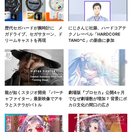
歴代セガハードが腕時計に メ
にじさんじ社築、ハードコアテ
ガドライブ、セガサターン、ド
クノレーベル「HARDCORE
リームキャストを再現
TANO*C」の新曲に参加
龍が如くスタジオ開発 「バーチ
劇場版『プロセカ』公開4ヶ月
ャファイター」最新映像でアキ
でなぜ劇場数が増加？ 背景にボ
ラとステラがバトル
カロ文化の間口の広さ