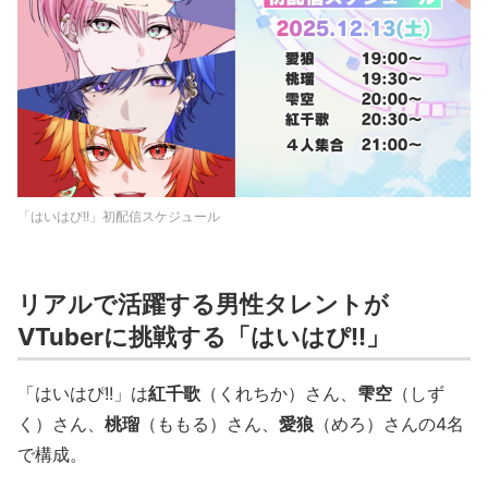
「はいはぴ!!」初配信スケジュール
リアルで活躍する男性タレントが
VTuberに挑戦する「はいはぴ!!」
「はいはぴ!!」は
紅千歌
（くれちか）さん、
雫空
（しず
く）さん、
桃瑠
（ももる）さん、
愛狼
（めろ）さんの4名
で構成。