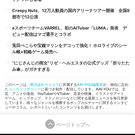
Creepy Nuts、12万人動員の国内アリーナツアー開催 全国8
都市で12公演
eスポーツチームVARREL、初のAITuber「LUMA」発表 デ
ビュー配信はマゴ選手とコラボ
兎田ぺこらや宝鐘マリンをデコって強化！ ホロライブのシー
ル帳×戦略ゲーム発売へ
“にじさんじの雨女”リゼ・ヘルエスタの公式グッズ「折りたた
み傘」がガチすぎる
このページは、
株式会社カイユウ
に所属する
KAI-YOU編集部
が、独自に定め
た
コンテンツポリシー
に基づき制作・配信しています。 KAI-YOUでは、文
芸、アニメや漫画、YouTuberやVTuber、音楽や映像、イラストやアート、
ゲーム、ヒップホップ、テクノロジーなどに関する最新ニュースを毎日更新
しています。様々なジャンルを横断するポップカルチャーに関するインタビ
ューやコラム、レポートといったコンテンツをお届けします。
ページトップへ