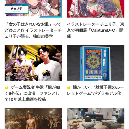
「女の子はきれいなお皿」って
イラストレーター チェリ子、東
どゆこと!? イラストレーターチ
京で初個展「CaptureD-C」開
ェリ子が語る、独自の美学
催
ゲーム実況者 牛沢『龍が如
懐かしい！ “駄菓子屋のルー
く8外伝』に出演 ファンとし
レットゲーム”がプラモデル化
て10年以上動画を投稿