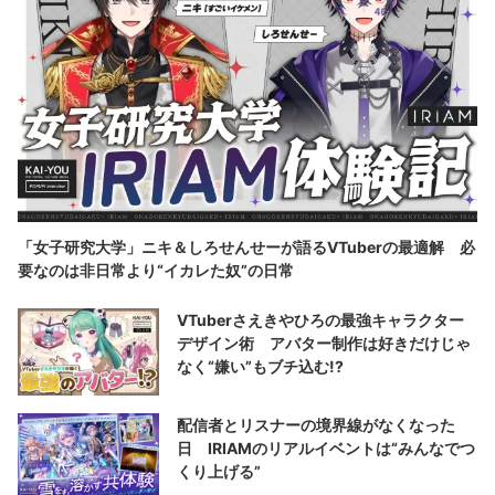
「女子研究大学」ニキ＆しろせんせーが語るVTuberの最適解 必
要なのは非日常より“イカレた奴”の日常
VTuberさえきやひろの最強キャラクター
デザイン術 アバター制作は好きだけじゃ
なく“嫌い”もブチ込む!?
配信者とリスナーの境界線がなくなった
日 IRIAMのリアルイベントは“みんなでつ
くり上げる”