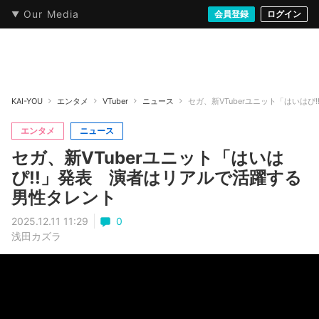
Our Media
本・文芸
情報化社会
アニメ・漫画
イラスト・アート
音楽・映像
会員登録
ゲーム
ログイン
ストリート
KAI-YOU
エンタメ
VTuber
ニュース
セガ、新VTuberユニット「はいは
エンタメ
ニュース
セガ、新VTuberユニット「はいは
ぴ!!」発表 演者はリアルで活躍する
男性タレント
2025.12.11 11:29
0
浅田カズラ