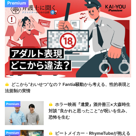
Premium
どこから“わいせつ”なの？ Fantia騒動から考える、性的表現と
法規制の実情
ホラー映画『遺愛』酒井善三×大森時生
Premium
対談 “良かれと思ったこと“が呪いを生み、
恐怖を生む
ビートメイカー・RhymeTubeが抱える
Premium