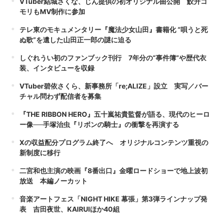
VTuber結城さくな、じん提供の初オリジナル曲公開 鮫升コ
モリもMV制作に参加
テレ東のモキュメンタリー『魔法少女山田』書籍化 “唄うと死
ぬ歌”を遺した山田正一郎の謎に迫る
しぐれうい初のファンブック刊行 7年分の“事件簿”や歴代衣
装、インタビューを収録
VTuber碧依さくら、新事務所「re;ALIZE」設立 実写／バー
チャル問わず配信者を募集
『THE RIBBON HERO』五十嵐祐貴監督が語る、現代のヒーロ
ー像──手塚治虫『リボンの騎士』の衝撃を再演する
Xの収益配分プログラム終了へ オリジナルコンテンツ重視の
新制度に移行
二宮和也主演の映画『8番出口』金曜ロードショーで地上波初
放送 本編ノーカット
音楽アートフェス「NIGHT HIKE 幕張」第3弾ラインナップ発
表 吉田夜世、KAIRUIほか40組