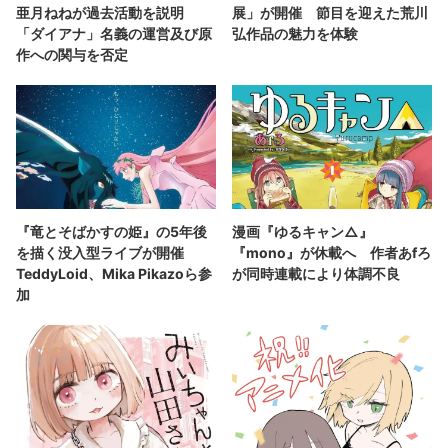
亜月ねねが過去活動を説明
展」が開催 節目を迎えた荒川
「ダイアナ」名義の運営及び原
弘作品の魅力を体験
作への関与を否定
『竜とそばかすの姫』の5年後
漫画『ゆるキャン△』
を描く没入型ライブが開催
『mono』が休載へ 作者あfろ
TeddyLoid、Mika Pikazoら参
が同時連載により体調不良
加