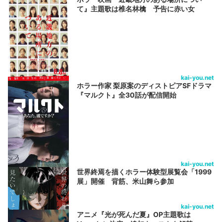
て』主題歌は椎名林檎 予告に赤い女
kai-you.net
ホラー作家 梨原案のディストピアSFドラマ
『マルクト』全30話が配信開始
kai-you.net
世界終焉を描くホラー体験型展覧会「1999
展」開催 背筋、米山舞ら参加
kai-you.net
アニメ『光が死んだ夏』OP主題歌は