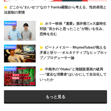
どこから“わいせつ”なの？ Fantia騒動から考える、性的表現と
法規制の実情
ホラー映画『遺愛』酒井善三×大森時生
Premium
対談 “良かれと思ったこと“が呪いを生み、
恐怖を生む
ビートメイカー・RhymeTubeが抱える
Premium
矛盾と祈り──オルタナティブなヒップホッ
プ／プロデューサー論
中南米の“Otaku”と海賊版漫画の破局
Premium
──“違法な消費者”はいかにして合法化して
いったか
もっと見る