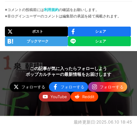
※コメントの投稿前には
利用規約
の確認をお願いします。
※非ログインユーザーのコメントは編集部の承認を経て掲載されます。
ポスト
シェア
ブックマーク
シェア
この記事が気に入ったらフォローしよう
ポップカルチャーの最新情報をお届けします
フォローする
フォローする
フォローする
YouTube
Reddit
最終更新日:2025.06.10 18:45