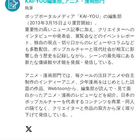
KAI-YOU編集部_アニメ・漫画部門
執筆
ポップポータルメディア「KAI-YOU」の編集部
（2013年3月15日より運営開始）。
重要性の高いニュース記事に加え、クリエイターへの
インタビューや発表会、展覧会などのイベントレポー
ト、独自の視点・切り口からのレビューやコラムなど
も多数配信。ポップカルチャーと現代社会が相互に影
響し合う歴史を記録しながら、シーンの最先端にある
新たな価値観や才能を発掘・発信している。
アニメ・漫画部門では、毎クールの注目アニメや自主
制作のインディーアニメ、少年漫画をはじめとした話
題の作品、Webtoonから、編集部が読んで・見て面
白かったアニメ・漫画のレビューなどを紹介。日本の
ポップカルチャーを代表するコンテンツを商業・同人
の隔てなく、クリエイターと作品の双方から深く堀り
下げて発信している。。