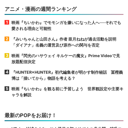
アニメ・漫画の週間ランキング
映画『ちいかわ』でモモンガを嫌いになった人へ──それでも
愛される理由と可能性
『みいちゃんと山田さん』作者 亜月ねねが過去活動を説明
「ダイアナ」名義の運営及び原作への関与を否定
映画『閃光のハサウェイ キルケーの魔女』Prime Videoで見
放題配信決定
『HUNTER×HUNTER』初代編集者が明かす制作秘話 冨樫義
博は「描いてから」物語を考える？
映画『ちいかわ』を観る前に予習しよう 世界観設定や主要キ
ャラを解説
最新のPOPをお届け！