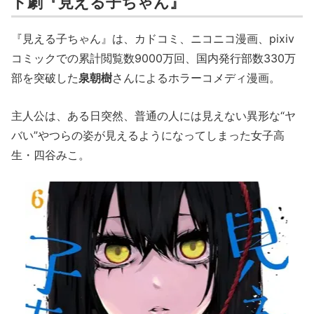
ト劇『見える子ちゃん』
『見える子ちゃん』は、カドコミ、ニコニコ漫画、pixiv
コミックでの累計閲覧数9000万回、国内発行部数330万
部を突破した
泉朝樹
さんによるホラーコメディ漫画。
主人公は、ある日突然、普通の人には見えない異形な“ヤ
バい”やつらの姿が見えるようになってしまった女子高
生・四谷みこ。