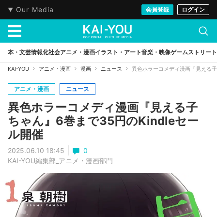
Our Media
会員登録
ログイン
本・文芸
情報化社会
アニメ・漫画
イラスト・アート
音楽・映像
ゲーム
ストリート
KAI-YOU
アニメ・漫画
漫画
ニュース
異色ホラーコメディ漫画『見える子ち
アニメ・漫画
ニュース
異色ホラーコメディ漫画『見える子
ちゃん』6巻まで35円のKindleセー
ル開催
2025.06.10 18:45
0
KAI-YOU編集部_アニメ・漫画部門