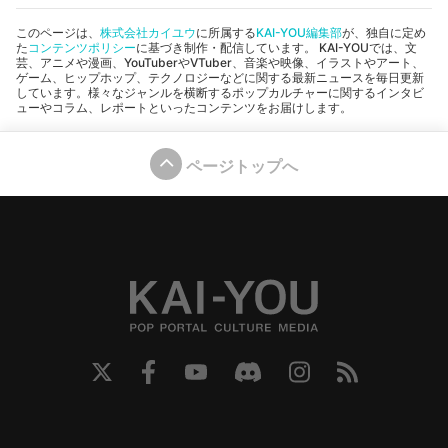
このページは、
株式会社カイユウ
に所属する
KAI-YOU編集部
が、独自に定め
た
コンテンツポリシー
に基づき制作・配信しています。 KAI-YOUでは、文
芸、アニメや漫画、YouTuberやVTuber、音楽や映像、イラストやアート、
ゲーム、ヒップホップ、テクノロジーなどに関する最新ニュースを毎日更新
しています。様々なジャンルを横断するポップカルチャーに関するインタビ
ューやコラム、レポートといったコンテンツをお届けします。
ページトップへ