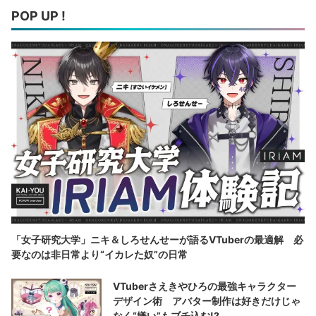
POP UP !
「女子研究大学」ニキ＆しろせんせーが語るVTuberの最適解 必
要なのは非日常より“イカレた奴”の日常
VTuberさえきやひろの最強キャラクター
デザイン術 アバター制作は好きだけじゃ
なく“嫌い”もブチ込む!?