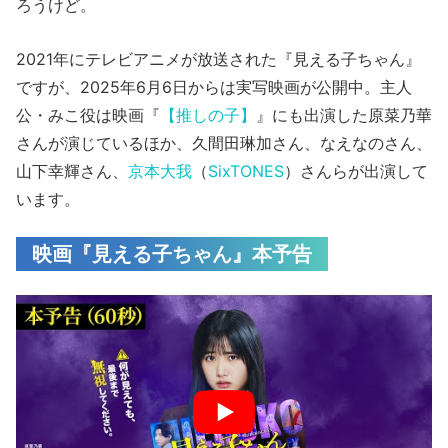
ろうけど。
2021年にテレビアニメが放送された『見える子ちゃん』
ですが、2025年6月6日からは実写映画が公開中。主人
公・みこ役は映画『
【推しの子】
』にも出演した原菜乃華
さんが演じているほか、久間田琳加さん、なえなのさん、
山下幸輝さん、
京本大我
（
SixTONES
）さんらが出演して
います。
映画『見える子ちゃん』本予告