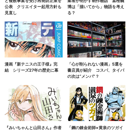
ど複数事案を受け再発防止策を
集者が明かす制作秘話 冨樫義
公表 クリエイター起用方針も
博は「描いてから」物語を考え
見直し
る？
漫画『新テニスの王子様』完
「心が削られない漫画」5選を
結 シリーズ27年の歴史に幕
書店員が紹介 コスパ、タイパ
の次は“メンパ”？
『みいちゃんと山田さん』作者
「鋼の錬金術師×黄泉のツガイ