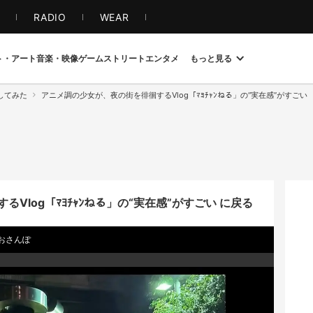
S
RADIO
WEAR
ト・アート
音楽・映像
ゲーム
ストリート
エンタメ
もっと見る
してみた
アニメ調の少女が、夜の街を徘徊するVlog「ﾏﾖﾁｬﾝねる」の“実在感”がすごい
Vlog「ﾏﾖﾁｬﾝねる」の“実在感”がすごい に戻る
おさんぽ