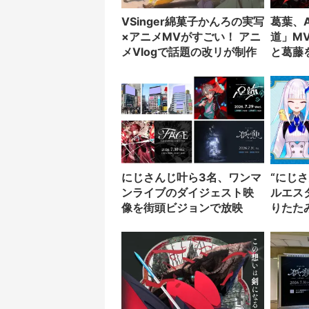
VSinger綿菓子かんろの実写
葛葉、A
×アニメMVがすごい！ アニ
道」MV
メVlogで話題の改リが制作
と葛藤
にじさんじ叶ら3名、ワンマ
“にじ
ンライブのダイジェスト映
ルエス
像を街頭ビジョンで放映
りたた