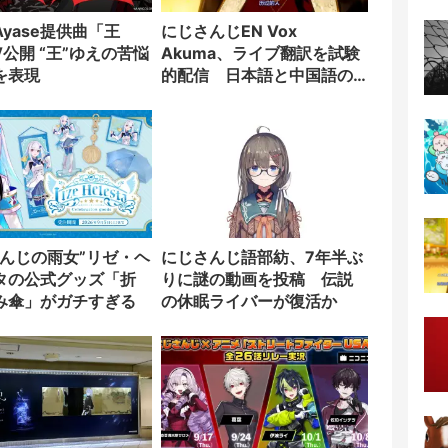
yase提供曲「王
にじさんじEN Vox
公開 “王”ゆえの苦悩
Akuma、ライブ翻訳を試験
を表現
的配信 日本語と中国語の
字幕をリアルタイム表示
さんじの雨女”リゼ・ヘ
にじさんじ語部紡、7年半ぶ
タの公式グッズ「折
りに謎の動画を投稿 伝説
み傘」がガチすぎる
の休眠ライバーが復活か