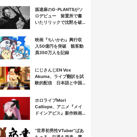
舐達麻のG-PLANTSがソ
ロデビュー 留置所で書
いたリリックで沈黙を破
る
映画『ちいかわ』興行収
入50億円を突破 観客動
員350万人を記録
にじさんじEN Vox
Akuma、ライブ翻訳を試
験的配信 日本語と中国
語の字幕をリアルタイム
表示
ホロライブMori
Calliope、アニメ『メイ
ドインアビス』新作映画
の主題歌を担当
“世界初男性VTuber”ばあ
ちゃる、引退を発表 電