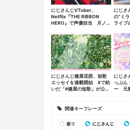
にじさんじVTuber、
にじさ
Netflix『THE RIBBON
の“ミ
HERO』で声優担当 月ノ美
ライブ
兎ら3名が出演
表現
にじさんじ健屋花那、短歌
にじさ
エッセイを連載開始 Xで紡
っぷん
いだ「#健屋の短歌」が公式
ー 元
化
関連キーフレーズ
改リ
にじさんじ