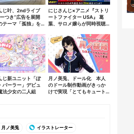
んじ叶、2ndライブ
にじさんじ×アニメ『ストリ
ラーつき”広告を展開
ートファイター USA』 葛
のテーマ「孤独」を
葉、サロメ嬢らが同時視聴
配信を実施
んじ新ユニット「ぽ
月ノ美兎、ドール化 本人
・パーラー」デビュ
のドール制作動画がきっか
魔法少女の二人組
けで実現「とてもキュート
みが増してる」
月ノ美兎
イラストレーター