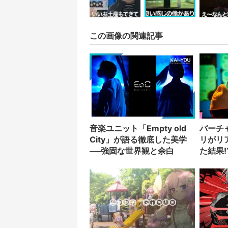
この画像の関連記事
音楽ユニット「Empty old
バーチ
City」が語る徹底した美学
リがリ
──強固な世界観と余白
た結果!