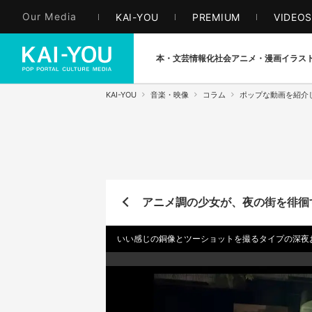
Our Media
KAI-YOU
PREMIUM
VIDEO
本・文芸
情報化社会
アニメ・漫画
イラス
KAI-YOU
音楽・映像
コラム
ポップな動画を紹介
アニメ調の少女が、夜の街を徘徊する
いい感じの銅像とツーショットを撮るタイプの深夜