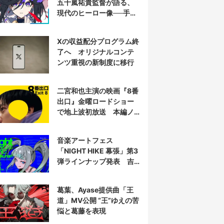
五十嵐祐貴監督が語る、
現代のヒーロー像──手塚
治虫『リボンの騎士』の
衝撃を再演する
Xの収益配分プログラム終
了へ オリジナルコンテ
ンツ重視の新制度に移行
二宮和也主演の映画『8番
出口』金曜ロードショー
で地上波初放送 本編ノ
ーカット
音楽アートフェス
「NIGHT HIKE 幕張」第3
弾ラインナップ発表 吉
田夜世、KAIRUIほか40組
葛葉、Ayase提供曲「王
道」MV公開 “王”ゆえの苦
悩と葛藤を表現