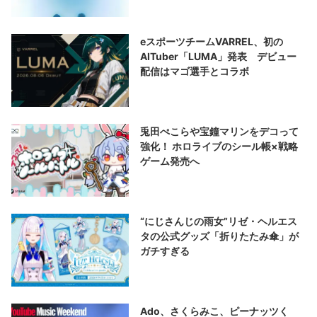
eスポーツチームVARREL、初の
AITuber「LUMA」発表 デビュー
配信はマゴ選手とコラボ
兎田ぺこらや宝鐘マリンをデコって
強化！ ホロライブのシール帳×戦略
ゲーム発売へ
“にじさんじの雨女”リゼ・ヘルエス
タの公式グッズ「折りたたみ傘」が
ガチすぎる
Ado、さくらみこ、ピーナッツく