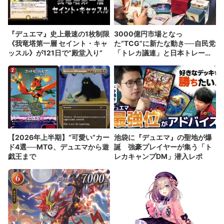
『デュエマ』史上最速の1枚制限
3000億円市場となっ
《我竜塔第一層 セイント・キャ
た“TCG”に新たな動き──自民党
ッスル》が121日で“殿堂入り”
「トレカ議連」と日本トレーデ
ィングカード協会
【2026年上半期】“可愛い”カー
池袋に『デュエマ』の聖地が爆
ド4選──MTG、デュエマから遊
誕 強豪プレイヤーが集う「ト
戯王まで
レカキャンプDM」潜入レポ