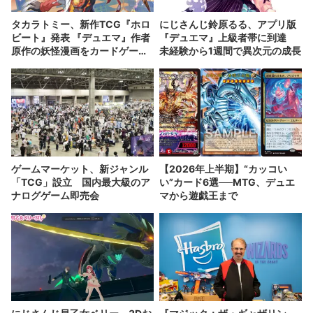
タカラトミー、新作TCG『ホロ
にじさんじ鈴原るる、アプリ版
ビート』発表 『デュエマ』作者
『デュエマ』上級者帯に到達
原作の妖怪漫画をカードゲーム
未経験から1週間で異次元の成長
化
ゲームマーケット、新ジャンル
【2026年上半期】“カッコい
「TCG」設立 国内最大級のア
い”カード6選──MTG、デュエ
ナログゲーム即売会
マから遊戯王まで