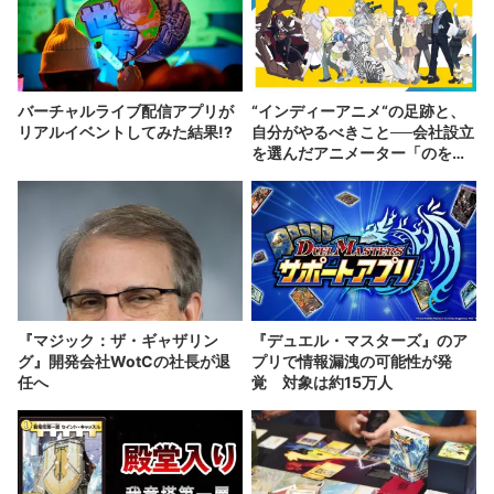
バーチャルライブ配信アプリが
“インディーアニメ“の足跡と、
リアルイベントしてみた結果!?
自分がやるべきこと──会社設立
を選んだアニメーター「のを
か」の胸中
『マジック：ザ・ギャザリン
『デュエル・マスターズ』のア
グ』開発会社WotCの社長が退
プリで情報漏洩の可能性が発
任へ
覚 対象は約15万人