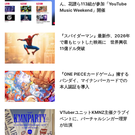
ん、花譜ら113組が参加「YouTube
Music Weekend」開催
『スパイダーマン』最新作、2026年
で最もヒットした映画に 世界興収
11億ドル突破
『ONE PIECEカードゲーム』擁する
バンダイ、マイナンバーカードでの
本人認証を導入
VTuberユニットKMNZ主催クラブイ
ベントに、バーチャルシンガー理芽
が出演