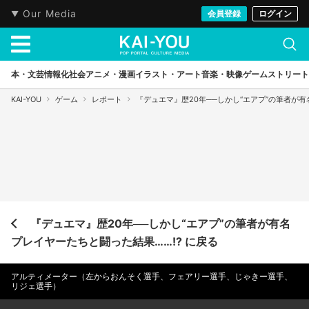
Our Media
会員登録
ログイン
本・文芸
情報化社会
アニメ・漫画
イラスト・アート
音楽・映像
ゲーム
ストリート
KAI-YOU
ゲーム
レポート
『デュエマ』歴20年──しかし“エアプ”の筆者が有
『デュエマ』歴20年──しかし“エアプ”の筆者が有名
プレイヤーたちと闘った結果……!? に戻る
アルティメーター（左からおんそく選手、フェアリー選手、じゃきー選手、
リジェ選手）