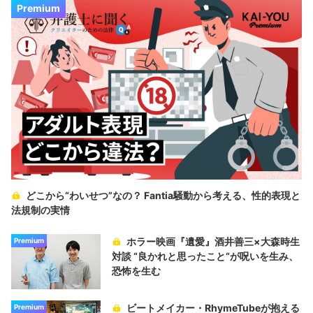
Premium
どこから“わいせつ”なの？ Fantia騒動から考える、性的表現と
法規制の実情
ホラー映画『遺愛』酒井善三×大森時生
Premium
対談 “良かれと思ったこと“が呪いを生み、
恐怖を生む
ビートメイカー・RhymeTubeが抱える
Premium