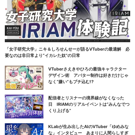
「女子研究大学」ニキ＆しろせんせーが語るVTuberの最適解 必
要なのは非日常より“イカレた奴”の日常
VTuberさえきやひろの最強キャラクター
デザイン術 アバター制作は好きだけじゃ
なく“嫌い”もブチ込む!?
配信者とリスナーの境界線がなくなった
日 IRIAMのリアルイベントは“みんなでつ
くり上げる”
KLabが生み出したAIのVTuber「ゆめみな
な」インタビュー あまりに人間らしすぎ