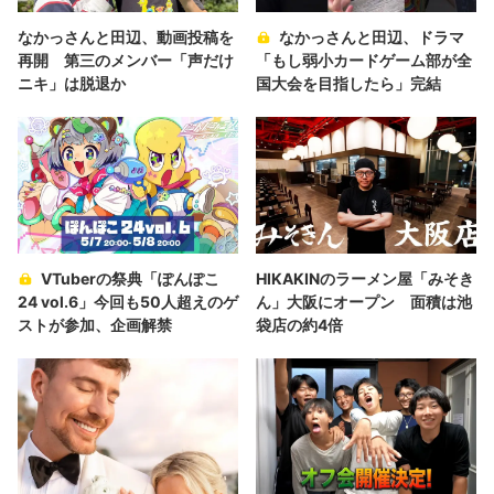
なかっさんと田辺、動画投稿を
なかっさんと田辺、ドラマ
再開 第三のメンバー「声だけ
「もし弱小カードゲーム部が全
ニキ」は脱退か
国大会を目指したら」完結
VTuberの祭典「ぽんぽこ
HIKAKINのラーメン屋「みそき
24 vol.6」今回も50人超えのゲ
ん」大阪にオープン 面積は池
ストが参加、企画解禁
袋店の約4倍