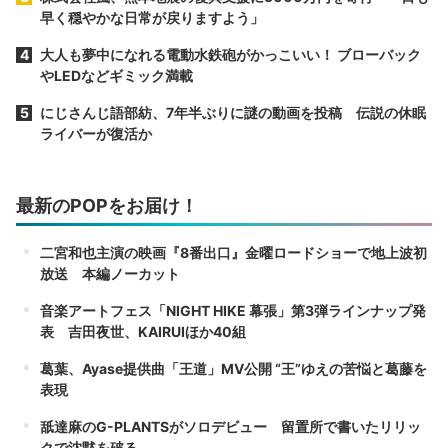
早く穏やかな日常が戻りますよう」
大人も夢中になれる電動水鉄砲がかっこいい！ ブローバック
やLEDなどギミック満載
にじさんじ語部紡、7年半ぶりに謎の動画を投稿 伝説の休眠
ライバーが復活か
最新のPOPをお届け！
二宮和也主演の映画『8番出口』金曜ロードショーで地上波初
放送 本編ノーカット
音楽アートフェス「NIGHT HIKE 幕張」第3弾ラインナップ発
表 吉田夜世、KAIRUIほか40組
葛葉、Ayase提供曲「王道」MV公開 “王”ゆえの苦悩と葛藤を
表現
舐達麻のG-PLANTSがソロデビュー 留置所で書いたリリッ
クで沈黙を破る