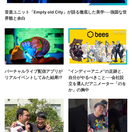
音楽ユニット「Empty old City」が語る徹底した美学──強固な世
界観と余白
バーチャルライブ配信アプリが
“インディーアニメ“の足跡と、
リアルイベントしてみた結果!?
自分がやるべきこと──会社設
立を選んだアニメーター「のを
か」の胸中