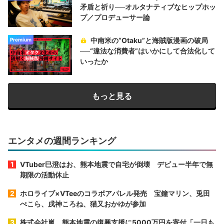
矛盾と祈り──オルタナティブなヒップホッ
プ／プロデューサー論
中南米の“Otaku”と海賊版漫画の破局
Premium
──“違法な消費者”はいかにして合法化して
いったか
もっと見る
エンタメの週間ランキング
VTuber巳澄はお、熊本地震で自宅が倒壊 デビュー半年で無
期限の活動休止
ホロライブ×VTeeのコラボアパレル発売 宝鐘マリン、兎田
ぺこら、戌神ころね、猫又おかゆが参加
株式会社嵐、熊本地震の復興支援に5000万円を寄付「一日も