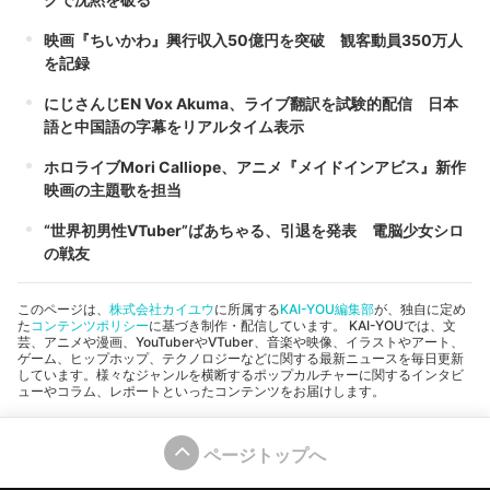
映画『ちいかわ』興行収入50億円を突破 観客動員350万人
を記録
にじさんじEN Vox Akuma、ライブ翻訳を試験的配信 日本
語と中国語の字幕をリアルタイム表示
ホロライブMori Calliope、アニメ『メイドインアビス』新作
映画の主題歌を担当
“世界初男性VTuber”ばあちゃる、引退を発表 電脳少女シロ
の戦友
このページは、
株式会社カイユウ
に所属する
KAI-YOU編集部
が、独自に定め
た
コンテンツポリシー
に基づき制作・配信しています。 KAI-YOUでは、文
芸、アニメや漫画、YouTuberやVTuber、音楽や映像、イラストやアート、
ゲーム、ヒップホップ、テクノロジーなどに関する最新ニュースを毎日更新
しています。様々なジャンルを横断するポップカルチャーに関するインタビ
ューやコラム、レポートといったコンテンツをお届けします。
ページトップへ