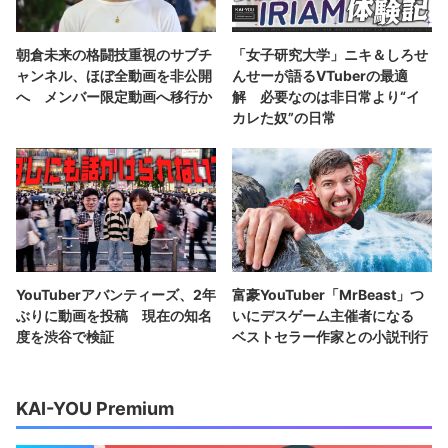
朝倉未来の格闘技重視のサブチ
「女子研究大学」ニキ＆しろせ
ャンネル、ほぼ全動画を非公開
んせーが語るVTuberの最適
へ メンバー限定動画へ移行か
解 必要なのは非日常より“イ
カレた奴”の日常
YouTuberアバンティーズ、2年
富豪YouTuber「MrBeast」つ
ぶりに動画を投稿 現在の知名
いにデスゲーム主催者になる
度を渋谷で検証
ベストセラー作家との小説刊行
KAI-YOU Premium