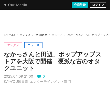
Our Media
本・文芸
情報化社会
アニメ・漫画
イラスト・アート
音楽・映像
会員登録
ゲーム
ログイン
ストリート
KAI-YOU
エンタメ
YouTuber
ニュース
なかっさんと田辺、ポップアップ
エンタメ
ニュース
なかっさんと田辺、ポップアップス
トアを大阪で開催 硬派な古のオタ
クユニット
2025.04.09 21:00
0
KAI-YOU編集部_エンターテインメント部門