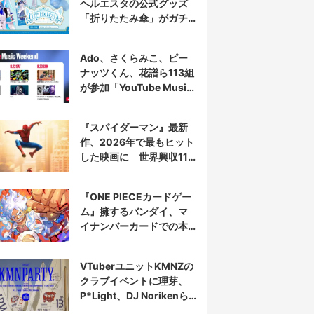
ヘルエスタの公式グッズ
「折りたたみ傘」がガチ
すぎる
Ado、さくらみこ、ピー
ナッツくん、花譜ら113組
が参加「YouTube Music
Weekend」開催
『スパイダーマン』最新
作、2026年で最もヒット
した映画に 世界興収11
億ドル突破
『ONE PIECEカードゲー
ム』擁するバンダイ、マ
イナンバーカードでの本
人認証を導入
VTuberユニットKMNZの
クラブイベントに理芽、
P*Light、DJ Norikenら
出演