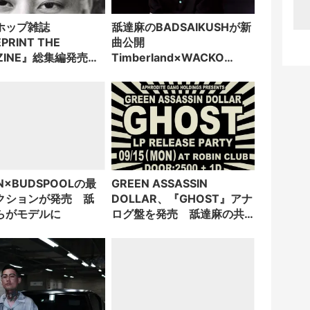
ホップ雑誌
舐達麻のBADSAIKUSHが新
PRINT THE
曲公開
AZINE』総集編発売
Timberland×WACKO
BADSAIKUSHを特
MARIAムービーで披露
IN×BUDSPOOLの最
GREEN ASSASSIN
クションが発売 舐
DOLLAR、『GHOST』アナ
らがモデルに
ログ盤を発売 舐達麻の共
同制作者