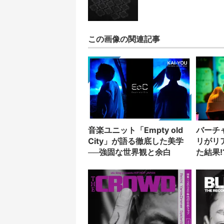
この画像の関連記事
音楽ユニット「Empty old
バーチ
City」が語る徹底した美学
リがリ
──強固な世界観と余白
た結果!