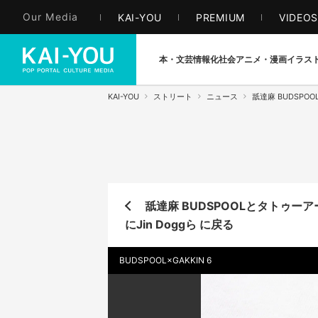
Our Media
KAI-YOU
PREMIUM
VIDEO
本・文芸
情報化社会
アニメ・漫画
イラス
KAI-YOU
ストリート
ニュース
舐達麻 BUDSPO
舐達麻 BUDSPOOLとタトゥー
にJin Doggら に戻る
BUDSPOOL×GAKKIN 6