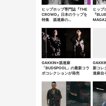
ヒップホップ専門誌『THE
ヒップ
CROWD』日本のラップを
『BLUE
特集 舐達麻の
MAG
BADSAIKUSHら登場
舐達麻の
集
GAKKIN×舐達麻
GAKK
「BUDSPOOL」の最新コラ
新コレ
ボコレクションが発売
達麻自