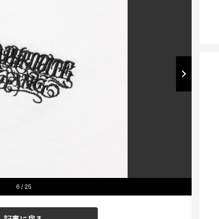
6
/ 25