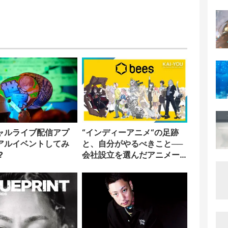
ャルライブ配信アプ
“インディーアニメ“の足跡
アルイベントしてみ
と、自分がやるべきこと──
?
会社設立を選んだアニメー
ター「のをか」の胸中