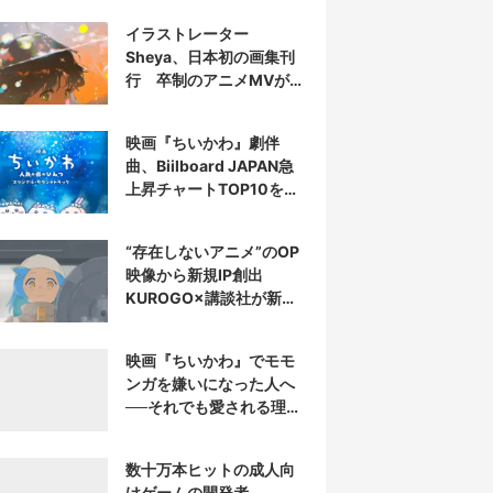
イラストレーター
Sheya、日本初の画集刊
行 卒制のアニメMVが話
題の新鋭
映画『ちいかわ』劇伴
曲、Biilboard JAPAN急
上昇チャートTOP10を半
分占拠
“存在しないアニメ”のOP
映像から新規IP創出
KUROGO×講談社が新プ
ロジェクト始動
映画『ちいかわ』でモモ
ンガを嫌いになった人へ
──それでも愛される理由
と可能性
数十万本ヒットの成人向
けゲームの開発者、