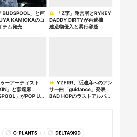
BUDSPOOL」と画
「Z李」運営者とRYKEY
KUYA KAMIOKAのコ
DADDY DIRTYが再逮捕
イテム発売
建造物侵入と暴行容疑
YZERR、舐達麻へのアン
KIN」と舐達麻
サー曲「guidance」発表
SPOOL」がPOP UP
BAD HOPのラストアルバム
も告知
G-PLANTS
DELTA9KID