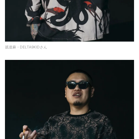
舐達麻・DELTA9KIDさん