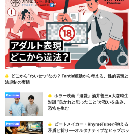
どこから“わいせつ”なの？ Fantia騒動から考える、性的表現と
法規制の実情
ホラー映画『遺愛』酒井善三×大森時生
Premium
対談 “良かれと思ったこと“が呪いを生み、
恐怖を生む
ビートメイカー・RhymeTubeが抱える
Premium
矛盾と祈り──オルタナティブなヒップホッ