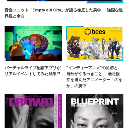
音楽ユニット「Empty old City」が語る徹底した美学──強固な世
界観と余白
バーチャルライブ配信アプリが
“インディーアニメ“の足跡と、
リアルイベントしてみた結果!?
自分がやるべきこと──会社設
立を選んだアニメーター「のを
か」の胸中