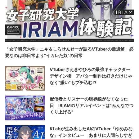
「女子研究大学」ニキ＆しろせんせーが語るVTuberの最適解 必
要なのは非日常より“イカレた奴”の日常
VTuberさえきやひろの最強キャラクター
デザイン術 アバター制作は好きだけじゃ
なく“嫌い”もブチ込む!?
配信者とリスナーの境界線がなくなった
日 IRIAMのリアルイベントは“みんなでつ
くり上げる”
KLabが生み出したAIのVTuber「ゆめみな
な」インタビュー あまりに人間らしすぎ