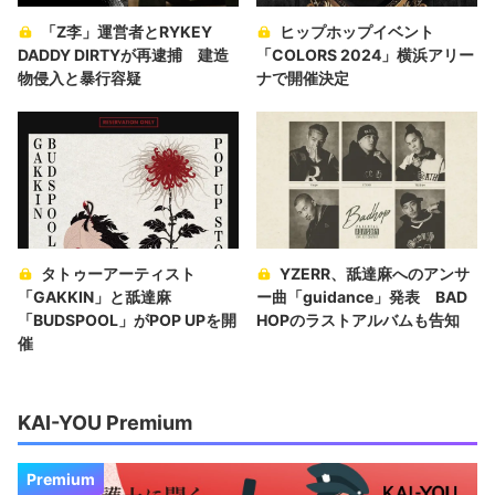
「Z李」運営者とRYKEY
ヒップホップイベント
DADDY DIRTYが再逮捕 建造
「COLORS 2024」横浜アリー
物侵入と暴行容疑
ナで開催決定
タトゥーアーティスト
YZERR、舐達麻へのアンサ
「GAKKIN」と舐達麻
ー曲「guidance」発表 BAD
「BUDSPOOL」がPOP UPを開
HOPのラストアルバムも告知
催
KAI-YOU Premium
Premium