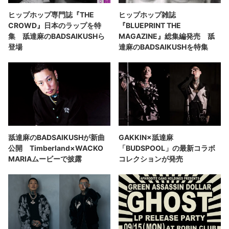
ヒップホップ専門誌『THE
ヒップホップ雑誌
CROWD』日本のラップを特
『BLUEPRINT THE
集 舐達麻のBADSAIKUSHら
MAGAZINE』総集編発売 舐
登場
達麻のBADSAIKUSHを特集
舐達麻のBADSAIKUSHが新曲
GAKKIN×舐達麻
公開 Timberland×WACKO
「BUDSPOOL」の最新コラボ
MARIAムービーで披露
コレクションが発売