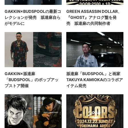
GAKKIN×BUDSPOOLの最新コ
GREEN ASSASSIN DOLLAR、
レクションが発売 舐達麻自ら
『GHOST』アナログ盤を発
がモデルに
売 舐達麻の共同制作者
GAKKIN×舐達麻
舐達麻「BUDSPOOL」と画家
「BUDSPOOL」のポップアッ
TAKUYA KAMIOKAのコラボア
プストア開催
イテム発売