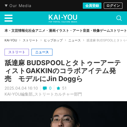
Our Media
会員登録
ログイン
本・文芸
情報化社会
アニメ・漫画
イラスト・アート
音楽・映像
ゲーム
ストリート
KAI-YOU
ストリート
ヒップホップ
ニュース
舐達麻 BUDSPOOLとタト
ストリート
ニュース
舐達麻 BUDSPOOLとタトゥーアーテ
ィストGAKKINのコラボアイテム発
売 モデルにJin Doggら
2025.04.04 16:10
0
51
KAI-YOU編集部_ストリートカルチャー部門