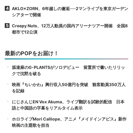
AKLO×ZORN、6年越しの邂逅──2マンライブを東京ガーデン
シアターで開催
Creepy Nuts、12万人動員の国内アリーナツアー開催 全国8
都市で12公演
最新のPOPをお届け！
舐達麻のG-PLANTSがソロデビュー 留置所で書いたリリッ
クで沈黙を破る
映画『ちいかわ』興行収入50億円を突破 観客動員350万人
を記録
にじさんじEN Vox Akuma、ライブ翻訳を試験的配信 日本
語と中国語の字幕をリアルタイム表示
ホロライブMori Calliope、アニメ『メイドインアビス』新作
映画の主題歌を担当