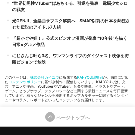
“世界初男性VTuber”ばあちゃる、引退を発表 電脳少女シロ
の戦友
光GENJI、全楽曲サブスク解禁へ SMAP以前の日本を熱狂さ
せた伝説のアイドル7人組
『超かぐや姫！』公式スピンオフ漫画が発表 “10年後”を描く
日常×グルメ作品
にじさんじ叶ら3名、ワンマンライブのダイジェスト映像を街
頭ビジョンで放映
このページは、
株式会社カイユウ
に所属する
KAI-YOU編集部
が、独自に定め
た
コンテンツポリシー
に基づき制作・配信しています。 KAI-YOUでは、文
芸、アニメや漫画、YouTuberやVTuber、音楽や映像、イラストやアート、
ゲーム、ヒップホップ、テクノロジーなどに関する最新ニュースを毎日更新
しています。様々なジャンルを横断するポップカルチャーに関するインタビ
ューやコラム、レポートといったコンテンツをお届けします。
ページトップへ