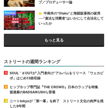
プ／プロデューサー論
中南米の“Otaku”と海賊版漫画の破局
Premium
──“違法な消費者”はいかにして合法化して
いったか
もっと見る
ストリートの週間ランキング
SOUL＇d OUTが“入門者向け”アルバムをリリース 「ウェカピ
ポ」はじめ13曲収録
ヒップホップ専門誌『THE CROWD』日本のラップを特集
舐達麻のBADSAIKUSHら登場
ニートtokyoが「第一幕」を終了 ストリート文化の肉声を残
した9年間