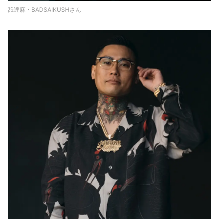
舐達麻・BADSAIKUSHさん