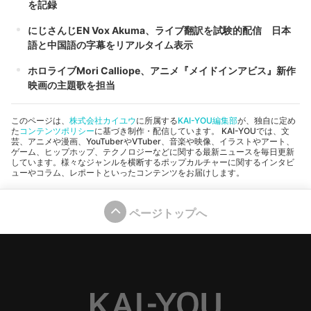
を記録
にじさんじEN Vox Akuma、ライブ翻訳を試験的配信 日本
語と中国語の字幕をリアルタイム表示
ホロライブMori Calliope、アニメ『メイドインアビス』新作
映画の主題歌を担当
このページは、
株式会社カイユウ
に所属する
KAI-YOU編集部
が、独自に定め
た
コンテンツポリシー
に基づき制作・配信しています。 KAI-YOUでは、文
芸、アニメや漫画、YouTuberやVTuber、音楽や映像、イラストやアート、
ゲーム、ヒップホップ、テクノロジーなどに関する最新ニュースを毎日更新
しています。様々なジャンルを横断するポップカルチャーに関するインタビ
ューやコラム、レポートといったコンテンツをお届けします。
ページトップへ