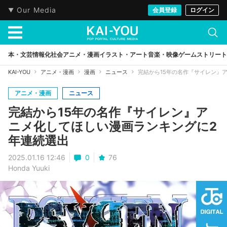
Our Media
会員登録
ログイン
本・文芸
情報化社会
アニメ・漫画
イラスト・アート
音楽・映像
ゲーム
ストリート
KAI-YOU
アニメ・漫画
漫画
ニュース
完結から15年の名作『サイレン』
アニメ・漫画
ニュース
完結から15年の名作『サイレン』ア
ニメ化してほしい漫画ランキングに2
年連続選出
2025.01.16 12:46
0
76
Honda Yuuki