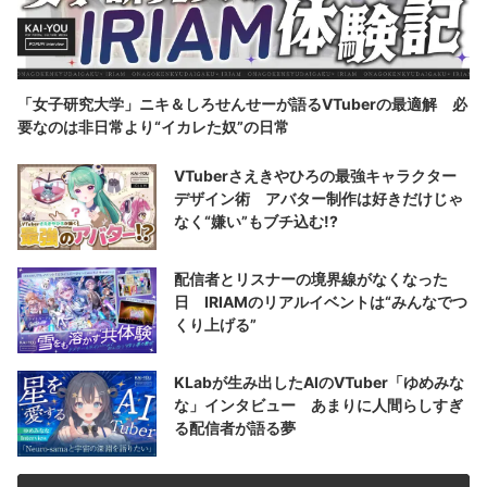
「女子研究大学」ニキ＆しろせんせーが語るVTuberの最適解 必
要なのは非日常より“イカレた奴”の日常
VTuberさえきやひろの最強キャラクター
デザイン術 アバター制作は好きだけじゃ
なく“嫌い”もブチ込む!?
配信者とリスナーの境界線がなくなった
日 IRIAMのリアルイベントは“みんなでつ
くり上げる”
KLabが生み出したAIのVTuber「ゆめみな
な」インタビュー あまりに人間らしすぎ
る配信者が語る夢