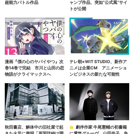
超能力バトル作品
ャンプ作品、突如“公式風”サイ
トが公開
漫画『僕の心のヤバイやつ』次
テレ朝×WIT STUDIO、新作ア
巻14巻で完結 市川と山田の恋
ニメは企業CM アニメーショ
物語がクライマックスへ
ンビジネスの新たな可能性
秋田書店、解体中の旧社屋で起
劇伴作家 牛尾憲輔の初書籍
きた火災に声明「原因詳細は調
に電気グルーヴ、山田尚子、魚