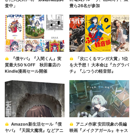
査中」
豊ら26名が参加
『僕ヤバ』『入間くん』実
「次にくるマンガ大賞」1位
質最大50％OFF 秋田書店の
を大予想！ 大本命は『カグラバ
Kindle漫画セール開催
チ』『ふつうの軽音部』
Amazon新生活セール『僕
アニメ作家 安田現象の長編
ヤバ』『天国大魔境』などアニ
映画『メイクアガール』キャス