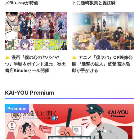
メBlu-rayが特価
トに種﨑敦美と堀江瞬
漫画『僕の心のヤバイや
アニメ『僕ヤバ』OP映像公
つ』半額＆ポイント還元 秋田
開 『進撃の巨人』監督 荒木哲
書店Kindleセール開催
郎が手がける
KAI-YOU Premium
Premium