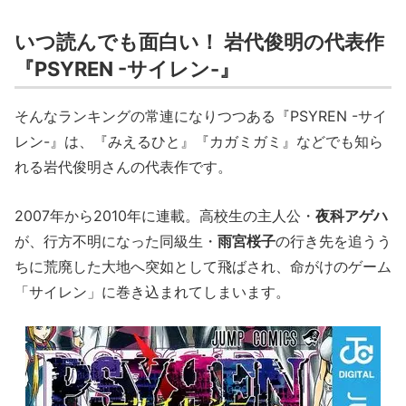
いつ読んでも面白い！ 岩代俊明の代表作
『PSYREN -サイレン-』
そんなランキングの常連になりつつある『PSYREN -サイ
レン-』は、『みえるひと』『カガミガミ』などでも知ら
れる岩代俊明さんの代表作です。
2007年から2010年に連載。高校生の主人公・
夜科アゲハ
が、行方不明になった同級生・
雨宮桜子
の行き先を追うう
ちに荒廃した大地へ突如として飛ばされ、命がけのゲーム
「サイレン」に巻き込まれてしまいます。