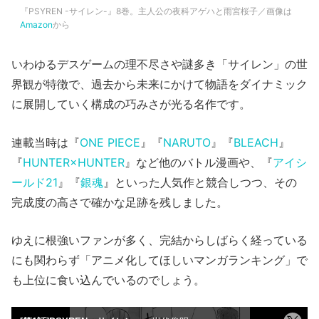
『PSYREN -サイレン-』8巻。主人公の夜科アゲハと雨宮桜子／画像は
Amazon
から
いわゆるデスゲームの理不尽さや謎多き「サイレン」の世
界観が特徴で、過去から未来にかけて物語をダイナミック
に展開していく構成の巧みさが光る名作です。
連載当時は『
ONE PIECE
』『
NARUTO
』『
BLEACH
』
『
HUNTER×HUNTER
』など他のバトル漫画や、『
アイシ
ールド21
』『
銀魂
』といった人気作と競合しつつ、その
完成度の高さで確かな足跡を残しました。
ゆえに根強いファンが多く、完結からしばらく経っている
にも関わらず「アニメ化してほしいマンガランキング」で
も上位に食い込んでいるのでしょう。