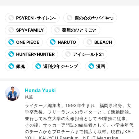
PSYREN -サイレン-
僕の心のヤバイやつ
SPY×FAMILY
薬屋のひとりごと
ONE PIECE
NARUTO
BLEACH
HUNTER×HUNTER
アイシールド21
銀魂
週刊少年ジャンプ
漫画
Honda Yuuki
執筆
ライター／編集者。1993年生まれ、福岡県出身。大
学卒業後、フリーランスのライターとして活動開始。
並行して私立大学の広報担当としてPR業務に従事。
その後、サッカー専門誌の編集者として、小学生年代
のチームからプロチームまで幅広く取材。現在はKAI-
YOU、KAI-YOU Premium、NEUT Magazine、