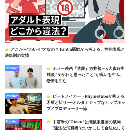
どこから“わいせつ”なの？ Fantia騒動から考える、性的表現と
法規制の実情
ホラー映画『遺愛』酒井善三×大森時生
Premium
対談 “良かれと思ったこと“が呪いを生み、
恐怖を生む
ビートメイカー・RhymeTubeが抱える
Premium
矛盾と祈り──オルタナティブなヒップホッ
プ／プロデューサー論
中南米の“Otaku”と海賊版漫画の破局
Premium
──“違法な消費者”はいかにして合法化して