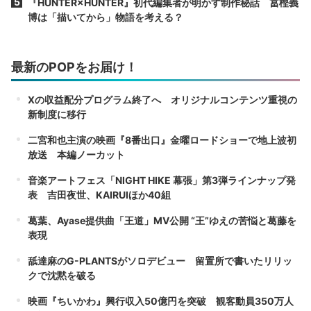
『HUNTER×HUNTER』初代編集者が明かす制作秘話 冨樫義
博は「描いてから」物語を考える？
最新のPOPをお届け！
Xの収益配分プログラム終了へ オリジナルコンテンツ重視の
新制度に移行
二宮和也主演の映画『8番出口』金曜ロードショーで地上波初
放送 本編ノーカット
音楽アートフェス「NIGHT HIKE 幕張」第3弾ラインナップ発
表 吉田夜世、KAIRUIほか40組
葛葉、Ayase提供曲「王道」MV公開 “王”ゆえの苦悩と葛藤を
表現
舐達麻のG-PLANTSがソロデビュー 留置所で書いたリリッ
クで沈黙を破る
映画『ちいかわ』興行収入50億円を突破 観客動員350万人