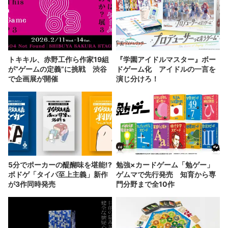
トキキル、赤野工作ら作家19組
『学園アイドルマスター』ボー
が“ゲームの定義”に挑戦 渋谷
ドゲーム化 アイドルの一言を
で企画展が開催
演じ分けろ！
5分でポーカーの醍醐味を堪能!?
勉強×カードゲーム「勉ゲー」
ボドゲ「タイパ至上主義」新作
ゲムマで先行発売 知育から専
が3作同時発売
門分野まで全10作