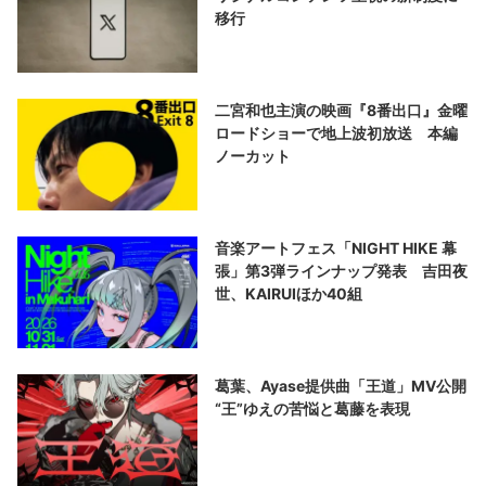
移行
二宮和也主演の映画『8番出口』金曜
ロードショーで地上波初放送 本編
ノーカット
音楽アートフェス「NIGHT HIKE 幕
張」第3弾ラインナップ発表 吉田夜
世、KAIRUIほか40組
葛葉、Ayase提供曲「王道」MV公開
“王”ゆえの苦悩と葛藤を表現