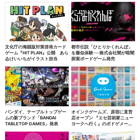
文化庁の海賊版対策啓発カード
都市伝説「ひとりかくれんぼ」
ゲーム『HIT PLAN』公開 あら
を擬似体験──株式会社闇が暗闇
ゐけいいちがイラスト担当
探索ボードゲーム発売
バンダイ、テーブルトップゲー
オインクゲームズ、原宿に直営
ムの新ブランド「BANDAI
店オープン 『エセ芸術家ニュー
TABLETOP GAMES」発表
ヨークへ行く』のボドゲメーカ
ー