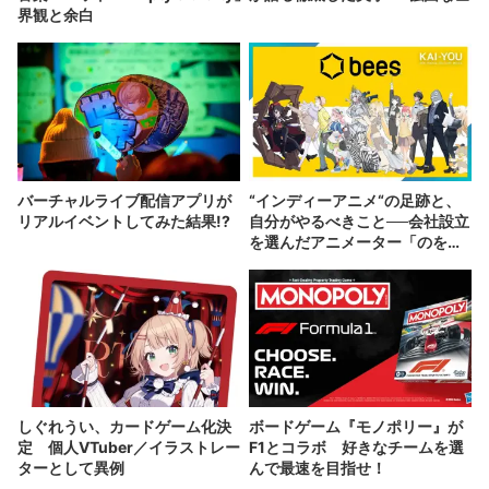
界観と余白
バーチャルライブ配信アプリが
“インディーアニメ“の足跡と、
リアルイベントしてみた結果!?
自分がやるべきこと──会社設立
を選んだアニメーター「のを
か」の胸中
しぐれうい、カードゲーム化決
ボードゲーム『モノポリー』が
定 個人VTuber／イラストレー
F1とコラボ 好きなチームを選
ターとして異例
んで最速を目指せ！