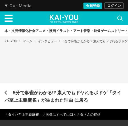
Our Media
会員登録
ログイン
本・文芸
情報化社会
アニメ・漫画
イラスト・アート
音楽・映像
ゲーム
ストリート
KAI-YOU
ゲーム
インタビュー
5分で麻雀がわかる!? 素人でもドヤれるボド
5分で麻雀がわかる!? 素人でもドヤれるボドゲ「タイ
パ至上主義麻雀」が生まれた理由 に戻る
「タイパ至上主義麻雀」／画像はすべて山口ヒナタさんの提供