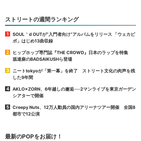
ストリートの週間ランキング
SOUL＇d OUTが“入門者向け”アルバムをリリース 「ウェカピ
ポ」はじめ13曲収録
ヒップホップ専門誌『THE CROWD』日本のラップを特集
舐達麻のBADSAIKUSHら登場
ニートtokyoが「第一幕」を終了 ストリート文化の肉声を残
した9年間
AKLO×ZORN、6年越しの邂逅──2マンライブを東京ガーデン
シアターで開催
Creepy Nuts、12万人動員の国内アリーナツアー開催 全国8
都市で12公演
最新のPOPをお届け！