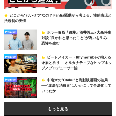
どこから“わいせつ”なの？ Fantia騒動から考える、性的表現と
法規制の実情
ホラー映画『遺愛』酒井善三×大森時生
Premium
対談 “良かれと思ったこと“が呪いを生み、
恐怖を生む
ビートメイカー・RhymeTubeが抱える
Premium
矛盾と祈り──オルタナティブなヒップホッ
プ／プロデューサー論
中南米の“Otaku”と海賊版漫画の破局
Premium
──“違法な消費者”はいかにして合法化して
いったか
もっと見る