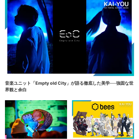
音楽ユニット「Empty old City」が語る徹底した美学──強固な世
界観と余白