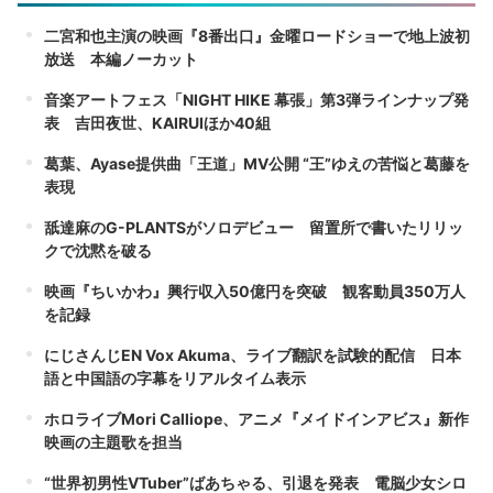
二宮和也主演の映画『8番出口』金曜ロードショーで地上波初
放送 本編ノーカット
音楽アートフェス「NIGHT HIKE 幕張」第3弾ラインナップ発
表 吉田夜世、KAIRUIほか40組
葛葉、Ayase提供曲「王道」MV公開 “王”ゆえの苦悩と葛藤を
表現
舐達麻のG-PLANTSがソロデビュー 留置所で書いたリリッ
クで沈黙を破る
映画『ちいかわ』興行収入50億円を突破 観客動員350万人
を記録
にじさんじEN Vox Akuma、ライブ翻訳を試験的配信 日本
語と中国語の字幕をリアルタイム表示
ホロライブMori Calliope、アニメ『メイドインアビス』新作
映画の主題歌を担当
“世界初男性VTuber”ばあちゃる、引退を発表 電脳少女シロ