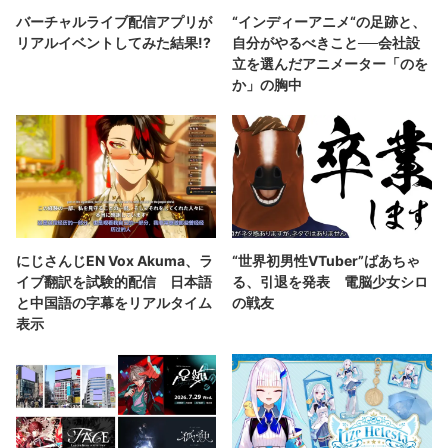
バーチャルライブ配信アプリが
“インディーアニメ“の足跡と、
リアルイベントしてみた結果!?
自分がやるべきこと──会社設
立を選んだアニメーター「のを
か」の胸中
にじさんじEN Vox Akuma、ラ
“世界初男性VTuber”ばあちゃ
イブ翻訳を試験的配信 日本語
る、引退を発表 電脳少女シロ
と中国語の字幕をリアルタイム
の戦友
表示