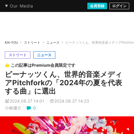
Our Media
本・文芸
情報化社会
アニメ・漫画
イラスト・アート
音楽・映像
会員登録
ゲーム
ログイン
ストリート
KAI-YOU
ストリート
ニュース
ピーナッツくん、世界的音楽メディアPitchfo
ストリート
ニュース
この記事はPremium会員限定です
ピーナッツくん、世界的音楽メディ
アPitchforkの「2024年の夏を代表
する曲」に選出
2024.08.27 14:01
2024.08.27 14:23
小林優介
0