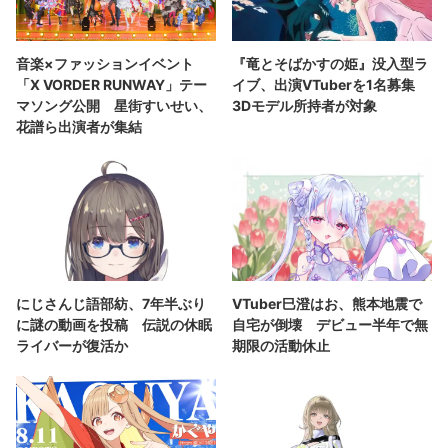
音楽×ファッションイベント
『竜とそばかすの姫』没入型ラ
「X VORDER RUNWAY」テー
イブ、出演VTuberを1名募集
マソング公開 星街すいせい、
3Dモデル所持者が対象
花譜ら出演者が集結
にじさんじ語部紡、7年半ぶり
VTuber巳澄はお、熊本地震で
に謎の動画を投稿 伝説の休眠
自宅が倒壊 デビュー半年で無
ライバーが復活か
期限の活動休止