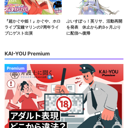
『超かぐや姫！』かぐや、ホロ
ぶいすぽっ！英リサ、活動再開
ライブ宝鐘マリンの7周年ライ
を発表 休止から約3ヶ月ぶり
ブにゲスト出演
に配信へ復帰
KAI-YOU Premium
Premium