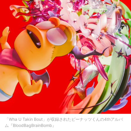
「Wha U Takin Bout」が収録されたピーナッツくんの4thアルバ
ム『BloodBagBrainBomb』