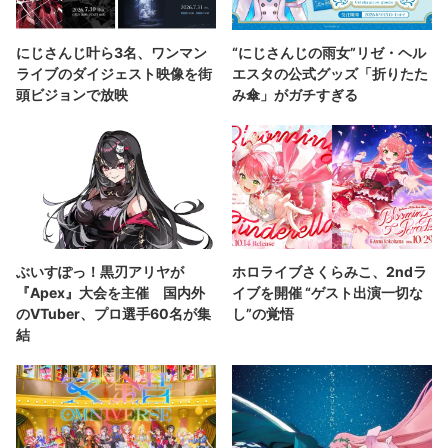
にじさんじ叶ら3名、ワンマン
“にじさんじの雨女”リゼ・ヘル
ライブのダイジェスト映像を街
エスタの公式グッズ「折りたた
頭ビジョンで放映
み傘」がガチすぎる
ぶいすぽっ！黒刃アリヤが
ホロライブさくらみこ、2ndラ
『Apex』大会を主催 国内外
イブを開催 “ゲスト出演一切な
のVTuber、プロ選手60名が集
し”の覚悟
結