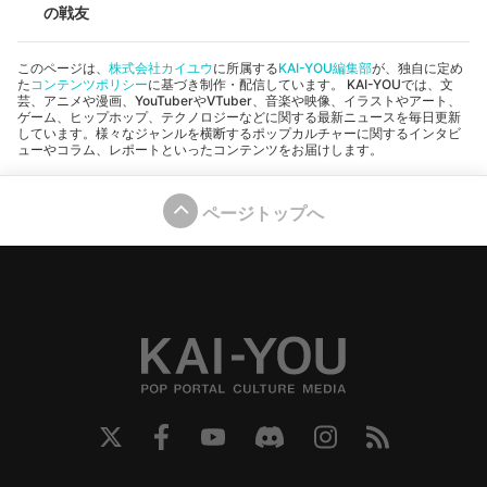
の戦友
このページは、
株式会社カイユウ
に所属する
KAI-YOU編集部
が、独自に定め
た
コンテンツポリシー
に基づき制作・配信しています。 KAI-YOUでは、文
芸、アニメや漫画、YouTuberやVTuber、音楽や映像、イラストやアート、
ゲーム、ヒップホップ、テクノロジーなどに関する最新ニュースを毎日更新
しています。様々なジャンルを横断するポップカルチャーに関するインタビ
ューやコラム、レポートといったコンテンツをお届けします。
ページトップへ