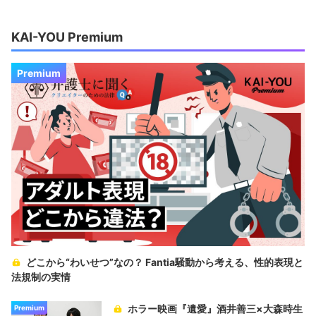
KAI-YOU Premium
Premium
どこから“わいせつ”なの？ Fantia騒動から考える、性的表現と
法規制の実情
ホラー映画『遺愛』酒井善三×大森時生
Premium