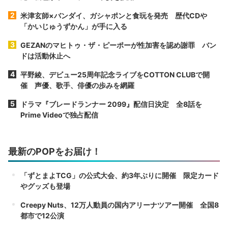
米津玄師×バンダイ、ガシャポンと食玩を発売 歴代CDや
「かいじゅうずかん」が手に入る
GEZANのマヒトゥ・ザ・ピーポーが性加害を認め謝罪 バン
ドは活動休止へ
平野綾、デビュー25周年記念ライブをCOTTON CLUBで開
催 声優、歌手、俳優の歩みを網羅
ドラマ『ブレードランナー 2099』配信日決定 全8話を
Prime Videoで独占配信
最新のPOPをお届け！
「ずとまよTCG」の公式大会、約3年ぶりに開催 限定カード
やグッズも登場
Creepy Nuts、12万人動員の国内アリーナツアー開催 全国8
都市で12公演