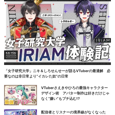
「女子研究大学」ニキ＆しろせんせーが語るVTuberの最適解 必
要なのは非日常より“イカレた奴”の日常
VTuberさえきやひろの最強キャラクター
デザイン術 アバター制作は好きだけじゃ
なく“嫌い”もブチ込む!?
配信者とリスナーの境界線がなくなった