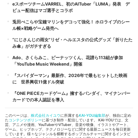
eスポーツチームVARREL、初のAITuber「LUMA」発表 デ
ビュー配信はマゴ選手とコラボ
兎田ぺこらや宝鐘マリンをデコって強化！ ホロライブのシー
ル帳×戦略ゲーム発売へ
“にじさんじの雨女”リゼ・ヘルエスタの公式グッズ「折りたた
み傘」がガチすぎる
Ado、さくらみこ、ピーナッツくん、花譜ら113組が参加
「YouTube Music Weekend」開催
『スパイダーマン』最新作、2026年で最もヒットした映画
に 世界興収11億ドル突破
『ONE PIECEカードゲーム』擁するバンダイ、マイナンバー
カードでの本人認証を導入
このページは、
株式会社カイユウ
に所属する
KAI-YOU編集部
が、独自に定め
た
コンテンツポリシー
に基づき制作・配信しています。 KAI-YOUでは、文
芸、アニメや漫画、YouTuberやVTuber、音楽や映像、イラストやアート、
ゲーム、ヒップホップ、テクノロジーなどに関する最新ニュースを毎日更新
しています。様々なジャンルを横断するポップカルチャーに関するインタビ