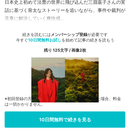
日本史上初めて法曹の世界に飛び込んだ三淵嘉子さんの実
話に基づく骨太なストーリーを追いながら、事件や裁判が
見事に解決していく爽快感...
続きを読むには
メンバーシップ登録
が必要です
今すぐ
10日間無料お試し
を始めて記事の続きを読もう
残り 125文字 / 画像2枚
※初回登録の方に限り、無料お試し期間中に解約した場合、料金
は一切かかりません。
10日間無料で続きを見る