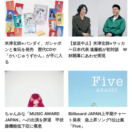
米津玄師×バンダイ、ガシャポ
【放送中止】米津玄師×サッカ
ンと食玩を発売 歴代CDや
ー日本代表 遠藤航が初対談 W
「かいじゅうずかん」が手に入
杯開幕にあわせ実現
る
ちゃんみな「MUSIC AWARD
Biilboard JAPAN上半期チャー
JAPAN」への出演を辞退 甲状
ト発表 急上昇ソング1位は嵐
腺機能低下症に罹患
「Five」