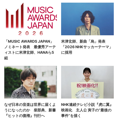
「MUSIC AWARDS JAPAN」
米津玄師、新曲「烏」発表
ノミネート発表 最優秀アーテ
「2026 NHKサッカーテーマ」
ィストに米津玄師、HANAら5
に採用
組
なぜ日本の音楽は世界に届くよ
NHK連続テレビ小説『虎に翼』
うになったのか 柴那典、新書
映画化 主人公 寅子の“最後の
『ヒットの復権』刊行へ
事件”を描く