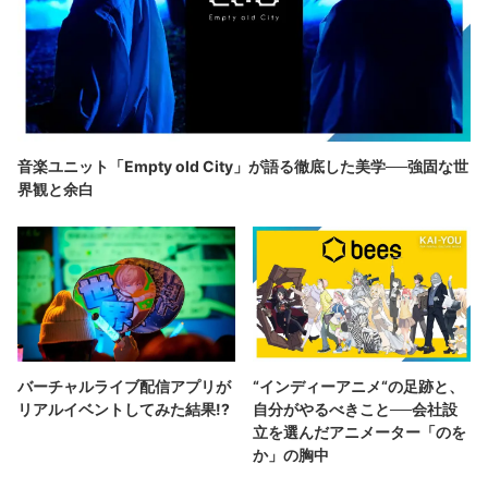
音楽ユニット「Empty old City」が語る徹底した美学──強固な世
界観と余白
バーチャルライブ配信アプリが
“インディーアニメ“の足跡と、
リアルイベントしてみた結果!?
自分がやるべきこと──会社設
立を選んだアニメーター「のを
か」の胸中