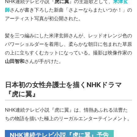
NHK連続テレビ小説『
虎に翼
』の主題歌として、
米津玄
師
さんが書き下ろした新曲「さよーならまたいつか！」の
アーティスト写真が初公開された。
髪を三つ編みにした米津玄師さんが、レッドオレンジ色の
パワーショルダーを着用し、柔らかな朝日に包まれた草原
の上に立ちすくむカットになっている。撮影は映像作家の
山田智和
さんが手がけた。
日本初の女性弁護士を描くNHKドラマ
『虎に翼』
NHK連続テレビ小説『虎に翼』は、情熱あふれる法曹た
ちの物語を描いた極上のリーガルエンターテインメント。
NHK連続テレビ小説『虎に翼』予告