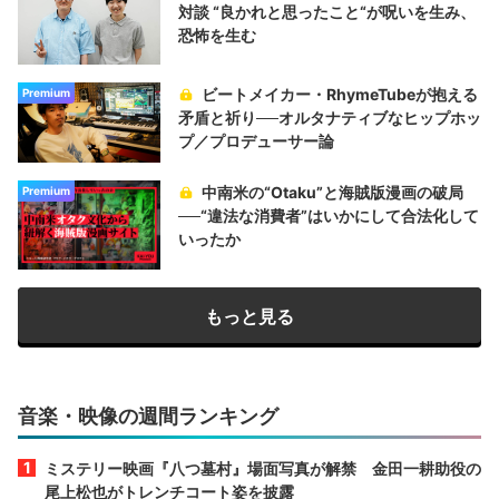
対談 “良かれと思ったこと“が呪いを生み、
恐怖を生む
ビートメイカー・RhymeTubeが抱える
Premium
矛盾と祈り──オルタナティブなヒップホッ
プ／プロデューサー論
中南米の“Otaku”と海賊版漫画の破局
Premium
──“違法な消費者”はいかにして合法化して
いったか
もっと見る
音楽・映像の週間ランキング
ミステリー映画『八つ墓村』場面写真が解禁 金田一耕助役の
尾上松也がトレンチコート姿を披露