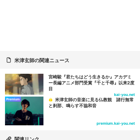
米津玄師の関連ニュース
宮崎駿『君たちはどう生きるか』アカデミ
ー長編アニメ部門受賞『千と千尋』以来2度
目
kai-you.net
米津玄師の音楽に見る仏教観 諸行無常
Premium
と刹那、鳴らす不協和音
premium.kai-you.net
関連リンク