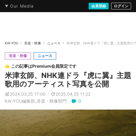
Our Media
本・文芸
情報化社会
アニメ・漫画
イラスト・アート
音楽・映像
会員登録
ゲーム
ログイン
ストリート
KAI-YOU
音楽・映像
ニュース
米津玄師、NHK連ドラ『虎に翼』主題歌用の
音楽・映像
ニュース
この記事はPremium会員限定です
米津玄師、NHK連ドラ『虎に翼』主題
歌用のアーティスト写真を公開
2024.03.25 17:00
2025.04.25 11:22
KAI-YOU編集部_音楽・映像部門
0