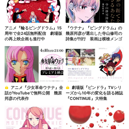
アニメ『輪るピングドラム』15
『ウテナ』『ピングドラム』の
周年で全24話無料配信 劇場版
幾原邦彦が選出した寺山修司の
の再上映企画も進行中
詩集が刊行 装画は横槍メンゴ
アニメ『少女革命ウテナ』全
劇場版『ピンドラ』TVシリ
話がYouTubeで無料公開 幾原
ーズから10年の変化を語る雑誌
邦彦の代表作
『CONTINUE』大特集