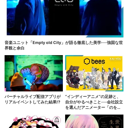
音楽ユニット「Empty old City」が語る徹底した美学──強固な世
界観と余白
バーチャルライブ配信アプリが
“インディーアニメ“の足跡と、
リアルイベントしてみた結果!?
自分がやるべきこと──会社設立
を選んだアニメーター「のを
か」の胸中