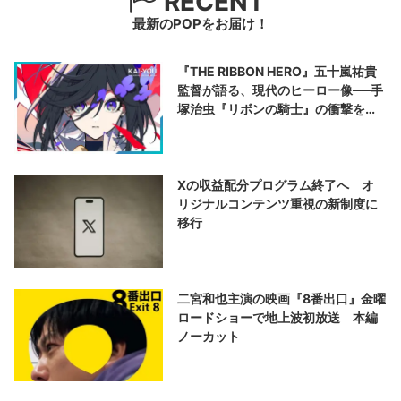
RECENT
最新のPOPをお届け！
『THE RIBBON HERO』五十嵐祐貴
監督が語る、現代のヒーロー像──手
塚治虫『リボンの騎士』の衝撃を再
演する
Xの収益配分プログラム終了へ オ
リジナルコンテンツ重視の新制度に
移行
二宮和也主演の映画『8番出口』金曜
ロードショーで地上波初放送 本編
ノーカット