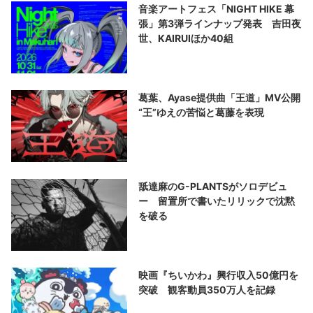
音楽アートフェス「NIGHT HIKE 幕
張」第3弾ラインナップ発表 吉田夜
世、KAIRUIほか40組
葛葉、Ayase提供曲「王道」MV公開
“王”ゆえの苦悩と葛藤を表現
舐達麻のG-PLANTSがソロデビュ
ー 留置所で書いたリリックで沈黙
を破る
映画『ちいかわ』興行収入50億円を
突破 観客動員350万人を記録