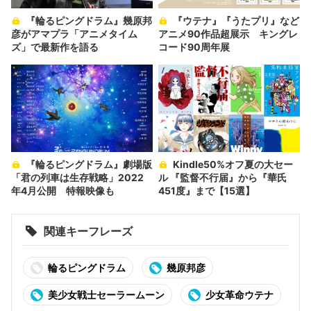
『輪るピングドラム』幾原邦
『ウテナ』『うたプリ』など
彦がアマプラ「アニメタイム
アニメ90作品超展示 キングレ
ズ」で最新作を語る
コード90周年展
『輪るピングドラム』劇場版
Kindle50%オフ夏の大セー
「君の列車は生存戦略」2022
ル 『監督不行届』から『華氏
年4月公開 特報映像も
451度』まで【15選】
関連キーフレーズ
輪るピングドラム
幾原邦彦
美少女戦士セーラームーン
少女革命ウテナ