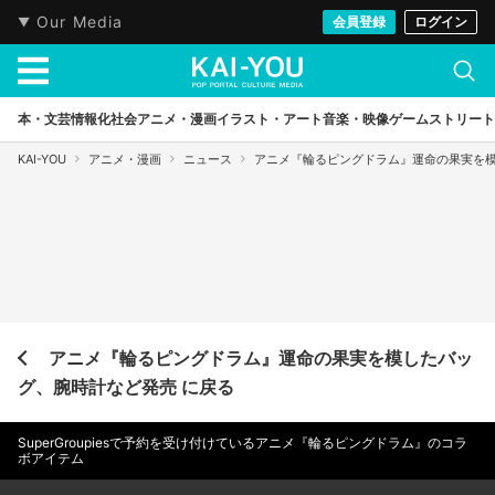
Our Media
会員登録
ログイン
本・文芸
情報化社会
アニメ・漫画
イラスト・アート
音楽・映像
ゲーム
ストリート
KAI-YOU
アニメ・漫画
ニュース
アニメ『輪るピングドラム』運命の果実を
アニメ『輪るピングドラム』運命の果実を模したバッ
グ、腕時計など発売 に戻る
SuperGroupiesで予約を受け付けているアニメ『輪るピングドラム』のコラ
ボアイテム