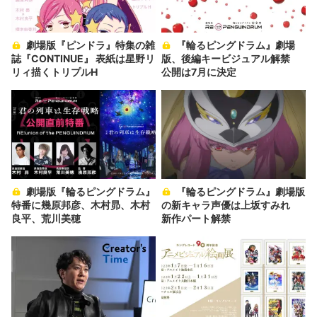
劇場版『ピンドラ』特集の雑
『輪るピングドラム』劇場
誌『CONTINUE』 表紙は星野リ
版、後編キービジュアル解禁
リィ描くトリプルH
公開は7月に決定
劇場版『輪るピングドラム』
『輪るピングドラム』劇場版
特番に幾原邦彦、木村昴、木村
の新キャラ声優は上坂すみれ
良平、荒川美穂
新作パート解禁