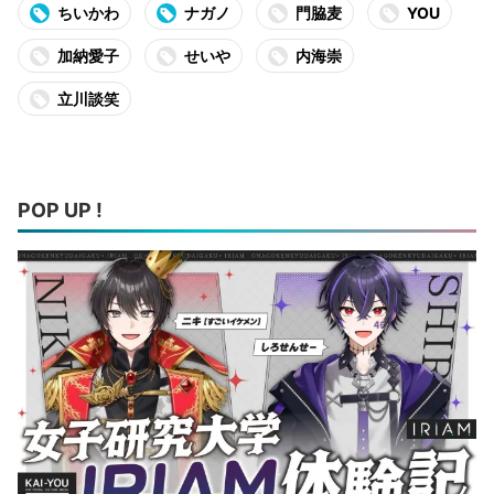
ちいかわ
ナガノ
門脇麦
YOU
加納愛子
せいや
内海崇
立川談笑
POP UP !