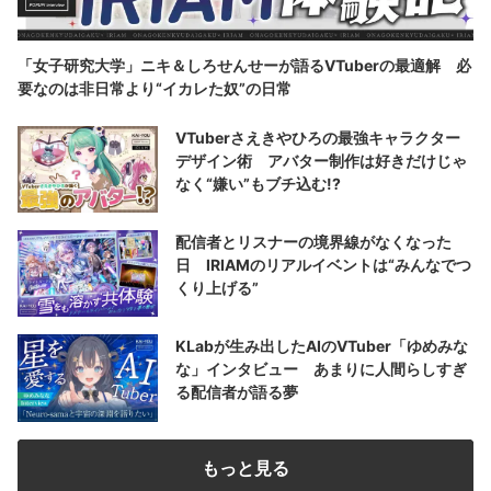
「女子研究大学」ニキ＆しろせんせーが語るVTuberの最適解 必
要なのは非日常より“イカレた奴”の日常
VTuberさえきやひろの最強キャラクター
デザイン術 アバター制作は好きだけじゃ
なく“嫌い”もブチ込む!?
配信者とリスナーの境界線がなくなった
日 IRIAMのリアルイベントは“みんなでつ
くり上げる”
KLabが生み出したAIのVTuber「ゆめみな
な」インタビュー あまりに人間らしすぎ
る配信者が語る夢
もっと見る