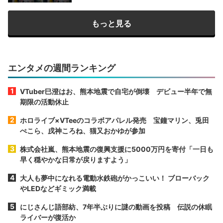
もっと見る
エンタメの週間ランキング
VTuber巳澄はお、熊本地震で自宅が倒壊 デビュー半年で無
期限の活動休止
ホロライブ×VTeeのコラボアパレル発売 宝鐘マリン、兎田
ぺこら、戌神ころね、猫又おかゆが参加
株式会社嵐、熊本地震の復興支援に5000万円を寄付「一日も
早く穏やかな日常が戻りますよう」
大人も夢中になれる電動水鉄砲がかっこいい！ ブローバック
やLEDなどギミック満載
にじさんじ語部紡、7年半ぶりに謎の動画を投稿 伝説の休眠
ライバーが復活か