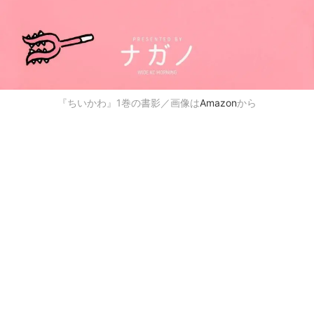
『ちいかわ』1巻の書影／画像は
Amazon
から