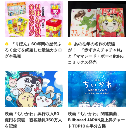
『りぼん』60年間の歴代ふ
あの往年の名作の続編
ろく全てを網羅した最強カタロ
が！ 『赤ずきんチャチャN』
グ本発売
と『ママレード・ボーイlittle』
コミックス発売
映画『ちいかわ』興行収入50
映画『ちいかわ』関連楽曲、
億円を突破 観客動員350万人
Biilboard JAPAN急上昇チャー
を記録
トTOP10を半分占拠