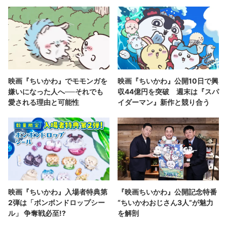
映画『ちいかわ』でモモンガを
映画『ちいかわ』公開10日で興
嫌いになった人へ──それでも
収44億円を突破 週末は『スパ
愛される理由と可能性
イダーマン』新作と競り合う
映画『ちいかわ』入場者特典第
『映画ちいかわ』公開記念特番
2弾は「ボンボンドロップシー
“ちいかわおじさん3人”が魅力
ル」 争奪戦必至!?
を解剖