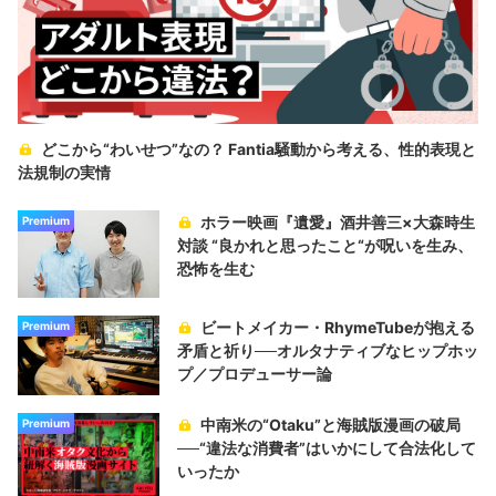
どこから“わいせつ”なの？ Fantia騒動から考える、性的表現と
法規制の実情
ホラー映画『遺愛』酒井善三×大森時生
Premium
対談 “良かれと思ったこと“が呪いを生み、
恐怖を生む
ビートメイカー・RhymeTubeが抱える
Premium
矛盾と祈り──オルタナティブなヒップホッ
プ／プロデューサー論
中南米の“Otaku”と海賊版漫画の破局
Premium
──“違法な消費者”はいかにして合法化して
いったか