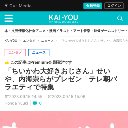
Our Media
会員登録
ログイン
本・文芸
情報化社会
アニメ・漫画
イラスト・アート
音楽・映像
ゲーム
ストリート
KAI-YOU
エンタメ
ニュース
「ちいかわ大好きおじさん」せいや、内海崇ら
エンタメ
ニュース
この記事はPremium会員限定です
「ちいかわ大好きおじさん」せい
や、内海崇らがプレゼン テレ朝バ
ラエティで特集
2023.09.15 14:55
2023.09.15 15:06
Honda Yuuki
0