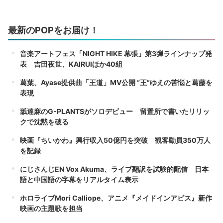
最新のPOPをお届け！
音楽アートフェス「NIGHT HIKE 幕張」第3弾ラインナップ発
表 吉田夜世、KAIRUIほか40組
葛葉、Ayase提供曲「王道」MV公開 “王”ゆえの苦悩と葛藤を
表現
舐達麻のG-PLANTSがソロデビュー 留置所で書いたリリッ
クで沈黙を破る
映画『ちいかわ』興行収入50億円を突破 観客動員350万人
を記録
にじさんじEN Vox Akuma、ライブ翻訳を試験的配信 日本
語と中国語の字幕をリアルタイム表示
ホロライブMori Calliope、アニメ『メイドインアビス』新作
映画の主題歌を担当