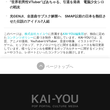
“世界初男性VTuber”ばあちゃる、引退を発表 電脳少女シロ
の戦友
光GENJI、全楽曲サブスク解禁へ SMAP以前の日本を熱狂さ
せた伝説のアイドル7人組
このページは、
株式会社カイユウ
に所属する
KAI-YOU編集部
が、独自に定め
た
コンテンツポリシー
に基づき制作・配信しています。 KAI-YOUでは、文
芸、アニメや漫画、YouTuberやVTuber、音楽や映像、イラストやアート、
ゲーム、ヒップホップ、テクノロジーなどに関する最新ニュースを毎日更新
しています。様々なジャンルを横断するポップカルチャーに関するインタビ
ューやコラム、レポートといったコンテンツをお届けします。
ページトップへ