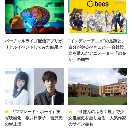
バーチャルライブ配信アプリが
“インディーアニメ“の足跡と、
リアルイベントしてみた結果!?
自分がやるべきこと──会社設
立を選んだアニメーター「のを
か」の胸中
『ママレード・ボーイ』実
「りぼんのふろく展」で少
写映画化 桜井日奈子、吉沢亮
女漫画史を振り返る 人気作家
のW主演
のサイン会も