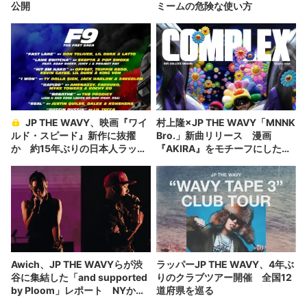
公開
ミームの危険な使い方
JP THE WAVY、映画『ワイ
村上隆×JP THE WAVY「MNNK
ルド・スピード』新作に抜擢
Bro.」新曲リリース 漫画
か 約15年ぶりの日本人ラッパ
『AKIRA』をモチーフにした
ー
MV公開
Awich、JP THE WAVYらが渋
ラッパーJP THE WAVY、4年ぶ
谷に集結した「and supported
りのクラブツアー開催 全国12
by Ploom」レポート NYから
道府県を巡る
Westside Gunn来日