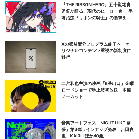
『THE RIBBON HERO』五十嵐祐貴
監督が語る、現代のヒーロー像──手
塚治虫『リボンの騎士』の衝撃を再
演する
Xの収益配分プログラム終了へ オ
リジナルコンテンツ重視の新制度に
移行
二宮和也主演の映画『8番出口』金曜
ロードショーで地上波初放送 本編
ノーカット
音楽アートフェス「NIGHT HIKE 幕
張」第3弾ラインナップ発表 吉田夜
世、KAIRUIほか40組