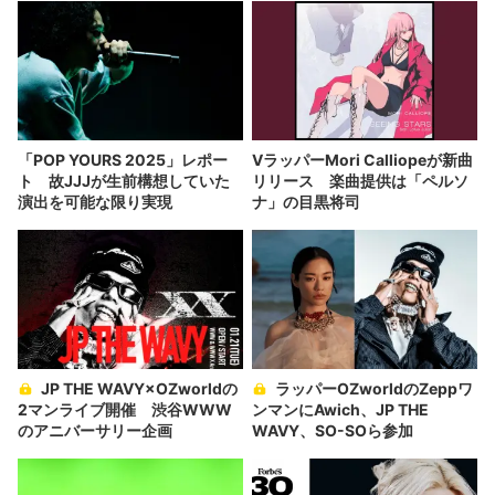
「POP YOURS 2025」レポー
VラッパーMori Calliopeが新曲
ト 故JJJが生前構想していた
リリース 楽曲提供は「ペルソ
演出を可能な限り実現
ナ」の目黒将司
JP THE WAVY×OZworldの
ラッパーOZworldのZeppワ
2マンライブ開催 渋谷WWW
ンマンにAwich、JP THE
のアニバーサリー企画
WAVY、SO-SOら参加