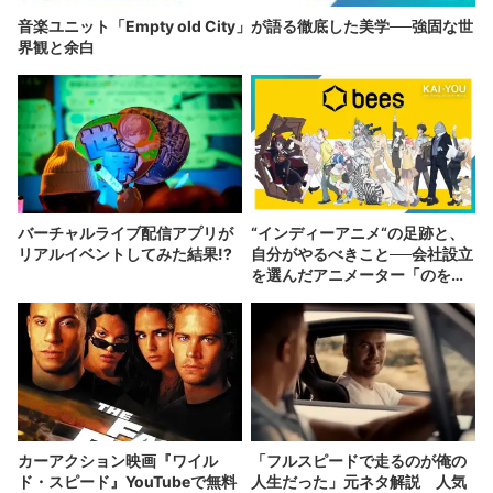
音楽ユニット「Empty old City」が語る徹底した美学──強固な世
界観と余白
バーチャルライブ配信アプリが
“インディーアニメ“の足跡と、
リアルイベントしてみた結果!?
自分がやるべきこと──会社設立
を選んだアニメーター「のを
か」の胸中
カーアクション映画『ワイル
「フルスピードで走るのが俺の
ド・スピード』YouTubeで無料
人生だった」元ネタ解説 人気