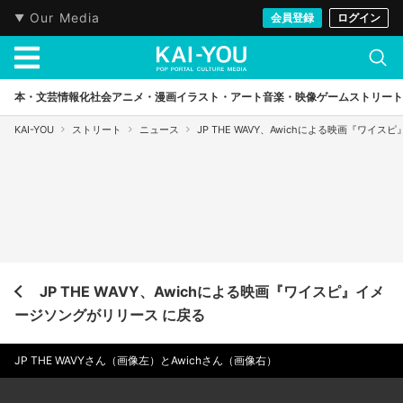
Our Media
会員登録
ログイン
本・文芸
情報化社会
アニメ・漫画
イラスト・アート
音楽・映像
ゲーム
ストリート
KAI-YOU
ストリート
ニュース
JP THE WAVY、Awichによる映画『ワイ
JP THE WAVY、Awichによる映画『ワイスピ』イメ
ージソングがリリース に戻る
JP THE WAVYさん（画像左）とAwichさん（画像右）