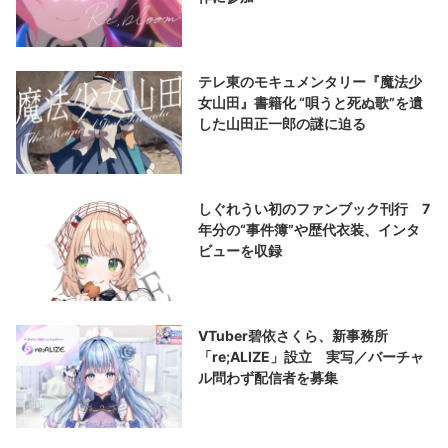
テレ東のモキュメンタリー『魔法少
女山田』書籍化 “唄うと死ぬ歌”を遺
した山田正一郎の謎に迫る
しぐれうい初のファンブック刊行 7
年分の“事件簿”や歴代衣装、インタ
ビューを収録
VTuber碧依さくら、新事務所
「re;ALIZE」設立 実写／バーチャ
ル問わず配信者を募集