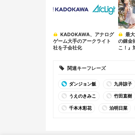
KADOKAWA、アナログ
最大50％還元『ニセモノ
ゲーム大手のアークライト
の錬金
社を子会社化
こ！』対
関連キーフレーズ
ダンジョン飯
九井諒子
うえのきみこ
竹田直樹
千本木彩花
泊明日菜