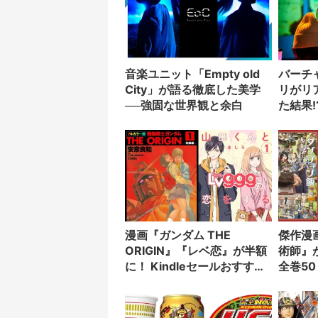
音楽ユニット「Empty old
バーチ
City」が語る徹底した美学
リがリ
──強固な世界観と余白
た結果!
漫画『ガンダム THE
傑作漫
ORIGIN』『レベ恋』が半額
術師』が
に！ Kindleセールおすすめ
全巻5
8選
ル