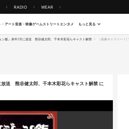
S
RADIO
WEAR
ト・アート
音楽・映像
ゲーム
ストリート
エンタメ
もっと見る
ョン飯』来年1月に放送 熊谷健太郎、千本木彩花らキャスト解禁
（画像ギャラリー 1 
に放送 熊谷健太郎、千本木彩花らキャスト解禁 に