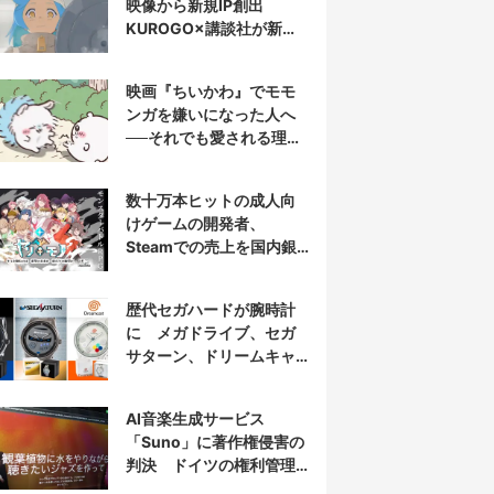
映像から新規IP創出
KUROGO×講談社が新プ
ロジェクト始動
映画『ちいかわ』でモモ
ンガを嫌いになった人へ
──それでも愛される理由
と可能性
数十万本ヒットの成人向
けゲームの開発者、
Steamでの売上を国内銀
行から受取拒否されたと
報告
歴代セガハードが腕時計
に メガドライブ、セガ
サターン、ドリームキャ
ストを再現
AI音楽生成サービス
「Suno」に著作権侵害の
判決 ドイツの権利管理
団体が提訴