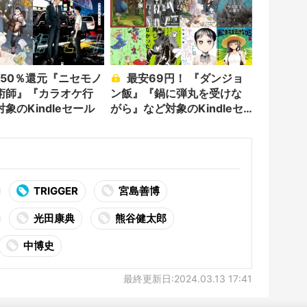
最安69円！ 『ダンジョ
術師』『カラオケ行
ン飯』『鍋に弾丸を受けな
象のKindleセール
がら』など対象のKindleセ
ール
TRIGGER
宮島善博
光田康典
熊谷健太郎
中博史
最終更新日:2024.03.13 17:41