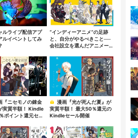
ャルライブ配信アプ
“インディーアニメ“の足跡
アルイベントしてみ
と、自分がやるべきこと──
?
会社設立を選んだアニメー
ター「のをか」の胸中
画『ニセモノの錬金
漫画『光が死んだ夏』が
実質半額！ Kindle
実質半額！ 最大50％還元の
0％ポイント還元セー
Kindleセール開催