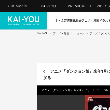
Our Media
KAI-YOU
PREMIUM
VIDEO
本・文芸
情報化社会
アニメ・漫画
イラス
KAI-YOU
アニメ・漫画
ニュース
アニメ『ダンジ
アニメ『ダンジョン飯』来年1月
戻る
アニメ『ダンジョン飯』第2弾ティザービジュアル