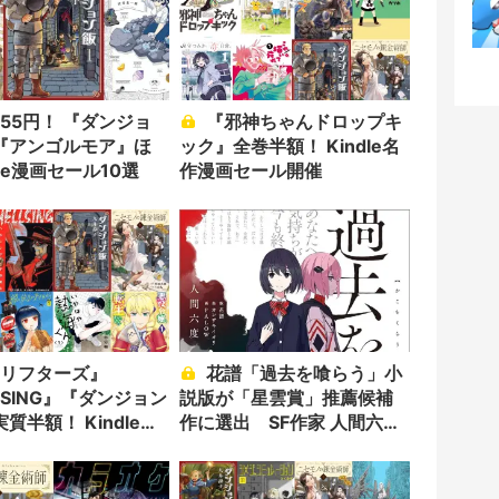
『邪神ちゃんドロップキ
『アンゴルモア』ほ
ック』全巻半額！ Kindle名
dle漫画セール10選
作漫画セール開催
花譜「過去を喰らう」小
LSING』『ダンジョン
説版が「星雲賞」推薦候補
質半額！ Kindle漫
作に選出 SF作家 人間六度
ル開催
が執筆