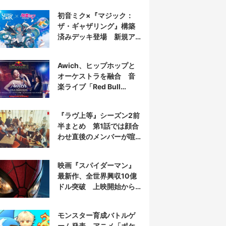
初音ミク×『マジック：
ザ・ギャザリング』構築
済みデッキ登場 新規ア
ートを大量収録
Awich、ヒップホップと
オーケストラを融合 音
楽ライブ「Red Bull
Symphonic」出演
『ラヴ上等』シーズン2前
半まとめ 第1話では顔合
わせ直後のメンバーが喧
嘩に⁉︎
映画『スパイダーマン』
最新作、全世界興収10億
ドル突破 上映開始から
わずか6日
モンスター育成バトルゲ
ーム発表 アニメ「ポケ