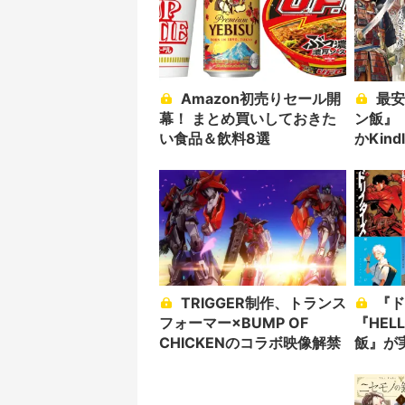
Amazon初売りセール開
最安55円！ 『ダンジョ
幕！ まとめ買いしておきた
ン飯』
い食品＆飲料8選
かKin
TRIGGER制作、トランス
『ドリフターズ』
フォーマー×BUMP OF
『HEL
CHICKENのコラボ映像解禁
飯』が実
画セー