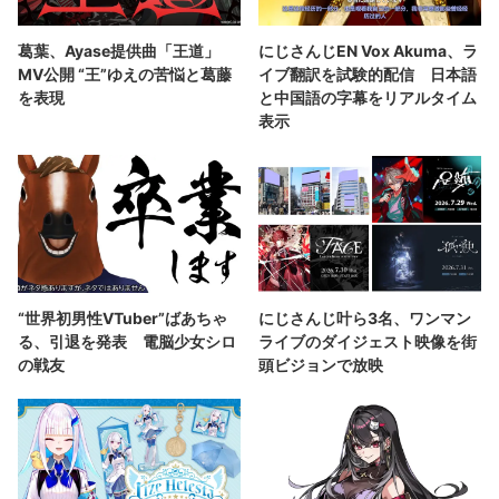
葛葉、Ayase提供曲「王道」
にじさんじEN Vox Akuma、ラ
MV公開 “王”ゆえの苦悩と葛藤
イブ翻訳を試験的配信 日本語
を表現
と中国語の字幕をリアルタイム
表示
“世界初男性VTuber”ばあちゃ
にじさんじ叶ら3名、ワンマン
る、引退を発表 電脳少女シロ
ライブのダイジェスト映像を街
の戦友
頭ビジョンで放映