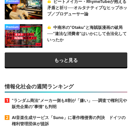
ビートメイカー・RhymeTubeが抱える
Premium
矛盾と祈り──オルタナティブなヒップホッ
プ／プロデューサー論
中南米の“Otaku”と海賊版漫画の破局
Premium
──“違法な消費者”はいかにして合法化して
いったか
もっと見る
情報化社会の週間ランキング
“ランダム商法”メーカー側も8割が「嫌い」──調査で権利元や
販売企業の“事情”も判明
AI音楽生成サービス「Suno」に著作権侵害の判決 ドイツの
権利管理団体が提訴