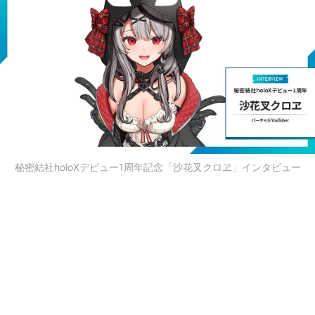
秘密結社holoXデビュー1周年記念「沙花叉クロヱ」インタビュー