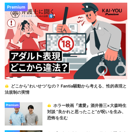
Premium
どこから“わいせつ”なの？ Fantia騒動から考える、性的表現と
法規制の実情
ホラー映画『遺愛』酒井善三×大森時生
Premium
対談 “良かれと思ったこと“が呪いを生み、
恐怖を生む