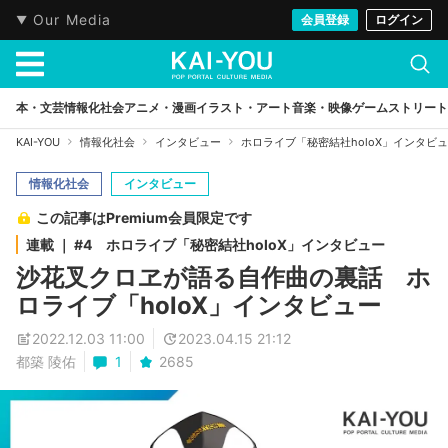
Our Media
会員登録
ログイン
本・文芸
情報化社会
アニメ・漫画
イラスト・アート
音楽・映像
ゲーム
ストリート
KAI-YOU
情報化社会
インタビュー
ホロライブ「秘密結社holoX」インタビ
情報化社会
インタビュー
この記事はPremium会員限定です
連載 ｜ #4 ホロライブ「秘密結社holoX」インタビュー
沙花叉クロヱが語る自作曲の裏話 ホ
ロライブ「holoX」インタビュー
2022.12.03 11:00
2023.04.15 21:12
都築 陵佑
1
2685