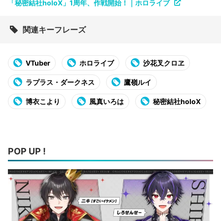
「秘密結社holoX」1周年、作戦開始！｜ホロライブ
関連キーフレーズ
VTuber
ホロライブ
沙花叉クロヱ
ラプラス・ダークネス
鷹嶺ルイ
博衣こより
風真いろは
秘密結社holoX
POP UP !