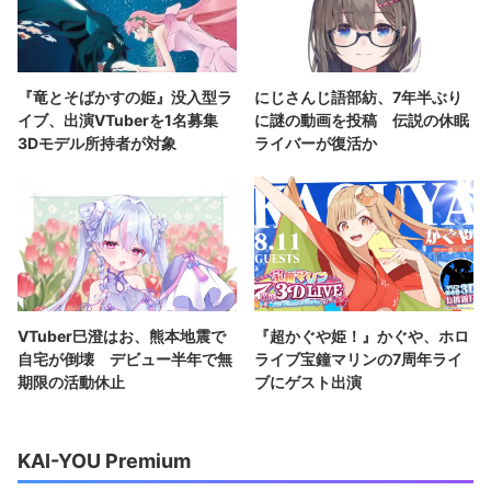
『竜とそばかすの姫』没入型ラ
にじさんじ語部紡、7年半ぶり
イブ、出演VTuberを1名募集
に謎の動画を投稿 伝説の休眠
3Dモデル所持者が対象
ライバーが復活か
VTuber巳澄はお、熊本地震で
『超かぐや姫！』かぐや、ホロ
自宅が倒壊 デビュー半年で無
ライブ宝鐘マリンの7周年ライ
期限の活動休止
ブにゲスト出演
KAI-YOU Premium