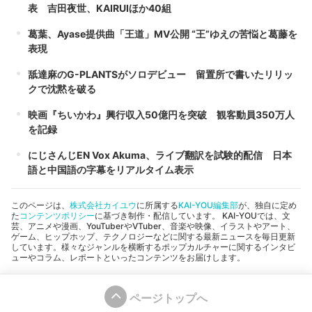
表 吉田夜世、KAIRUIほか40組
葛葉、Ayase提供曲「王道」MV公開 “王”ゆえの苦悩と葛藤を
表現
舐達麻のG-PLANTSがソロデビュー 留置所で書いたリリッ
クで沈黙を破る
映画『ちいかわ』興行収入50億円を突破 観客動員350万人
を記録
にじさんじEN Vox Akuma、ライブ翻訳を試験的配信 日本
語と中国語の字幕をリアルタイム表示
このページは、
株式会社カイユウ
に所属する
KAI-YOU編集部
が、独自に定め
た
コンテンツポリシー
に基づき制作・配信しています。 KAI-YOUでは、文
芸、アニメや漫画、YouTuberやVTuber、音楽や映像、イラストやアート、
ゲーム、ヒップホップ、テクノロジーなどに関する最新ニュースを毎日更新
しています。様々なジャンルを横断するポップカルチャーに関するインタビ
ューやコラム、レポートといったコンテンツをお届けします。
ページトップへ