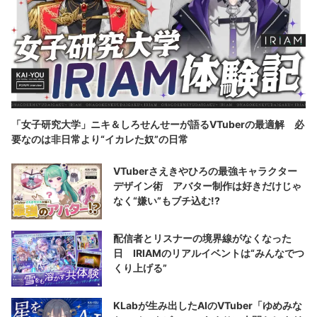
「女子研究大学」ニキ＆しろせんせーが語るVTuberの最適解 必
要なのは非日常より“イカレた奴”の日常
VTuberさえきやひろの最強キャラクター
デザイン術 アバター制作は好きだけじゃ
なく“嫌い”もブチ込む!?
配信者とリスナーの境界線がなくなった
日 IRIAMのリアルイベントは“みんなでつ
くり上げる”
KLabが生み出したAIのVTuber「ゆめみな