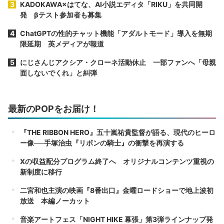
KADOKAWA×はてな、AI小説エディタ「RIKU」を共同開
発 βテスト参加者も募集
ChatGPTの性的チャット機能「アダルトモード」導入を無期
限延期 英メディアが報道
にじさんじアクシア・クローネ活動休止 一部ファンへ「母親
面しないでくれ」と糾弾
最新のPOPをお届け！
『THE RIBBON HERO』五十嵐祐貴監督が語る、現代のヒーロ
ー像──手塚治虫『リボンの騎士』の衝撃を再演する
Xの収益配分プログラム終了へ オリジナルコンテンツ重視の
新制度に移行
二宮和也主演の映画『8番出口』金曜ロードショーで地上波初
放送 本編ノーカット
音楽アートフェス「NIGHT HIKE 幕張」第3弾ラインナップ発