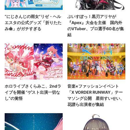
“にじさんじの雨女”リゼ・ヘル
ぶいすぽっ！黒刃アリヤが
エスタの公式グッズ「折りたた
『Apex』大会を主催 国内外
み傘」がガチすぎる
のVTuber、プロ選手60名が集
結
ホロライブさくらみこ、2ndラ
音楽×ファッションイベント
イブを開催 “ゲスト出演一切な
「X VORDER RUNWAY」テー
し”の覚悟
マソング公開 星街すいせい、
花譜ら出演者が集結